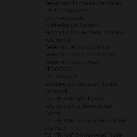
Deodorant 48h Peaux Sensibles
Lait Demaquillant
Lotion Apaisante
posthelios gel fondant
Respectissime demaquillant yeux
waterproof
Redermic retinol b3 serum
Redermic retinol concentrate
Redermic retinol yeux
SEROZINC
Eau Thermale
toleriane gel moussant double
nettoyant
TOLERIANE Soin Lavant
Toleriane Ultra Dermallergo
Creme
TOLERIANE Dermallergo Contour
des Yeux
TOLERIANE Dermallergo Fluide