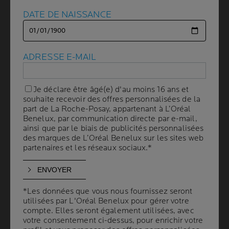
Peau a tendance allergique traitements
DATE DE NAISSANCE
DATE DE NAISSANCE
Choisissez et utilisez notre meilleur produit
pour la peau
All About Peau fragilisée
Cicatrices et points de suture
ADRESSE E-MAIL
ADRESSE E-MAIL
Dommages cutanes localises
L'erytheme fessier
Je déclare être âgé(e) d'au moins 16 ans et
Je déclare être âgé(e) d'au moins 16 ans et
La peau brulee
souhaite recevoir des offres personnalisées de la
souhaite recevoir des offres personnalisées de la
Les peaux fragilisees post procedure
part de La Roche-Posay, appartenant à L’Oréal
part de La Roche-Posay, appartenant à L’Oréal
Eczema
Benelux, par communication directe par e-mail,
Benelux, par communication directe par e-mail,
All About Peau sensible
ainsi que par le biais de publicités personnalisées
ainsi que par le biais de publicités personnalisées
des marques de L’Oréal Benelux sur les sites web
des marques de L’Oréal Benelux sur les sites web
Ai je la peau sensible
partenaires et les réseaux sociaux.*
partenaires et les réseaux sociaux.*
All About La protection solaire
Protection solaire bebes et enfants
Sensibilite au soleil ,reactions au soleil et
allergies au soleil
*Les données que vous nous fournissez seront
*Les données que vous nous fournissez seront
utilisées par L'Oréal Benelux pour gérer votre
utilisées par L'Oréal Benelux pour gérer votre
Soleil et prévention du cancer Protege ta
compte. Elles seront également utilisées, avec
compte. Elles seront également utilisées, avec
peau Methode ABCDE
votre consentement ci-dessus, pour enrichir votre
votre consentement ci-dessus, pour enrichir votre
All About