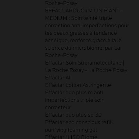
Roche-Posay
EFFACLARDUO+M UNIFIANT -
MEDIUM : Soin teinté triple
correction anti-imperfections pour
les peaux grasses à tendance
acnéique, renforcé grâce à la la
science du microbiome. par La
Roche-Posay
Effaclar Soin Supramoléculaire |
La Roche Posay - La Roche Posay
Effaclar AI
Effaclar Lotion Astringente
Effaclar duo plus m anti
imperfections triple soin
correcteur
Effaclar duo plus spf30
Effaclar eco conscious refill
purifying foaming gel
Effaclar H ISO Biome