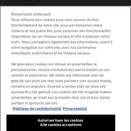
NOUS CONTACTER
PRIVACY POLICY
SITEMAP
COOKIES POLICY
[Nederlands onderaan]
NEWSLETTER
Nous utilisons des cookies pour nous assurer du bon
FOUNDATION LA ROCHE-POSAY
fonctionnement de notre site, pour personnaliser notre
contenu et nos publicités, pour proposer des fonctionnalités
CHOISIS TON PAYS
disponibles sur les réseaux sociaux et afin d’analyser notre
trafic. Nous partageons également des informations, quant à
votre navigation sur notre site, avec nos partenaires
analytiques, publicitaires et de réseaux sociaux.
La Roche-Posay Laboratoire Dermatologique CAI
We gebruiken cookies om inhoud en advertenties te
personaliseren, sociale mediafuncties aan te bieden en ons
86270 La Roche-Posay France
verkeer te analyseren. We delen ook informatie over uw
[email protected]
gebruik van onze site met onze partners voor sociale media,
reclame en analytics. Doordat u verder klikt op deze site
aanvaardt u het gebruik van cookies die het mogelijk maken
*IQVIA NPA, dermo-cosmétiques, canal pharmacie
advertenties op maat aan te bieden door ons of door derde
Belgique, volume de produits prescrits par les
partijen in opdracht van ons.
dermatologues. YTD 08/2025, Belgique
Politique de confidentialité
Privacybeleid
Autoriser tous les cookies
Alle cookies accepteren