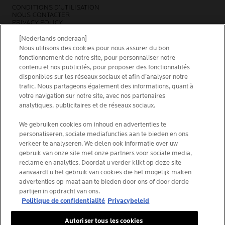
CONDITIONS D’UTILISATION
NOUS CONTACTER
PRIVACY POLICY
SITEMAP
COOKIES POLICY
[Nederlands onderaan]
NEWSLETTER
Nous utilisons des cookies pour nous assurer du bon
FOUNDATION LA ROCHE-POSAY
fonctionnement de notre site, pour personnaliser notre
contenu et nos publicités, pour proposer des fonctionnalités
CHOISIS TON PAYS
disponibles sur les réseaux sociaux et afin d’analyser notre
trafic. Nous partageons également des informations, quant à
votre navigation sur notre site, avec nos partenaires
analytiques, publicitaires et de réseaux sociaux.
We gebruiken cookies om inhoud en advertenties te
La Roche-Posay Laboratoire Dermatologique CAI
personaliseren, sociale mediafuncties aan te bieden en ons
86270 La Roche-Posay France
verkeer te analyseren. We delen ook informatie over uw
[email protected]
gebruik van onze site met onze partners voor sociale media,
reclame en analytics. Doordat u verder klikt op deze site
aanvaardt u het gebruik van cookies die het mogelijk maken
*IQVIA NPA, dermo-cosmétiques, canal pharmacie
advertenties op maat aan te bieden door ons of door derde
Belgique, volume de produits prescrits par les
partijen in opdracht van ons.
dermatologues. YTD 08/2025, Belgique
Politique de confidentialité
Privacybeleid
Autoriser tous les cookies