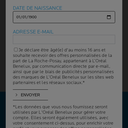
DATE DE NAISSANCE
DATE DE NAISSANCE
Les interventions esthétiques connaissent un succès
grandissant : nous sommes de plus en plus nombreux à
nous laisser tenter par un gommage chimique, des
traitements au laser ou d'autres méthodes de
ADRESSE E-MAIL
ADRESSE E-MAIL
resurfaçage de la peau. Après de telles interventions en
cabinet, la peau est comme mise à nu. La barrière
cutanée n'existe presque plus, la laissant en proie à
Je déclare être âgé(e) d'au moins 16 ans et
Je déclare être âgé(e) d'au moins 16 ans et
une hypersensibilité. Dans ce cas, nous vous
souhaite recevoir des offres personnalisées de la
souhaite recevoir des offres personnalisées de la
part de La Roche-Posay, appartenant à L’Oréal
part de La Roche-Posay, appartenant à L’Oréal
conseillons de vous rendre en pharmacie pour vous
Benelux, par communication directe par e-mail,
Benelux, par communication directe par e-mail,
procurer une crème réparatrice post-intervention. Il
ainsi que par le biais de publicités personnalisées
ainsi que par le biais de publicités personnalisées
existe de formidable solutions expertes capables
des marques de L’Oréal Benelux sur les sites web
des marques de L’Oréal Benelux sur les sites web
d'optimiser significativement le temps de cicatrisation.
partenaires et les réseaux sociaux.*
partenaires et les réseaux sociaux.*
*Les données que vous nous fournissez seront
*Les données que vous nous fournissez seront
VOS QUESTIONS
utilisées par L'Oréal Benelux pour gérer votre
utilisées par L'Oréal Benelux pour gérer votre
NOS RÉPONSES
compte. Elles seront également utilisées, avec
compte. Elles seront également utilisées, avec
votre consentement ci-dessus, pour enrichir votre
votre consentement ci-dessus, pour enrichir votre