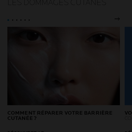
LES DOMMAGES CUTANÉS
traitements contre le cancer.
Pannea
COMMENT RÉPARER VOTRE BARRIÈRE
VO
CUTANÉE ?
CO