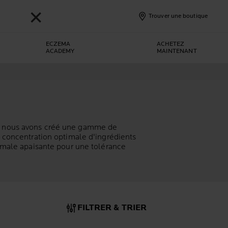
✕
Trouver une boutique
ECZEMA
ACHETEZ
ACADEMY
MAINTENANT
ay, nous avons créé une gamme de
ne concentration optimale d'ingrédients
ermale apaisante pour une tolérance
FILTRER & TRIER