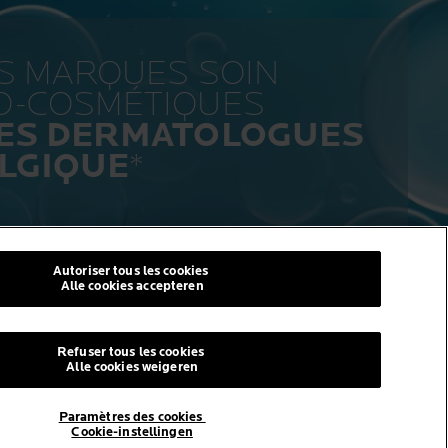
ES MARQUES SOIN
O-COSMÉTIQUES
LES DERMATOLOGUES
LGIQUE
*
Autoriser tous les cookies
Alle cookies accepteren
Refuser tous les cookies
I
© La Roche-Posay
Alle cookies weigeren
© Centre thermal de La Roche-
Posay
Paramètres des cookies
© Getty Images
Cookie-instellingen