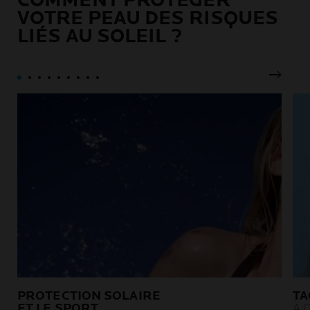
COMMENT PROTÉGER
VOTRE PEAU DES RISQUES
LIÉS AU SOLEIL ?
Pannea
PROTECTION SOLAIRE
TA
ET LE SPORT
À 