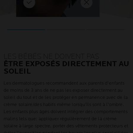
nces !
en
EN SAVOIR PLUS
considérablement réduit en
LUS
EN SAVOIR PLUS
utilisant une protection adaptée.
e Anthelios.
LES BÉBÉS NE DOIVENT PAS
ÊTRE EXPOSÉS DIRECTEMENT AU
SOLEIL
Les dermatologues recommandent aux parents d'enfants
de moins de 3 ans de ne pas les exposer directement au
soleil du tout et de les protéger en permanence avec de la
crème solaire/des habits même lorsqu'ils sont à l'ombre.
Les enfants plus âgés doivent intégrer des comportements
malins tels que; appliquer régulièrement de la crème
solaire à large spectre, porter des vêtements protecteurs et