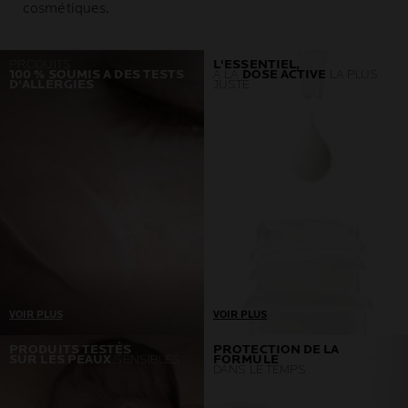
cosmétiques.
PRODUITS
L'ESSENTIEL,
100 % SOUMIS A DES TESTS
À LA
DOSE ACTIVE
LA PLUS
D'ALLERGIES
JUSTE
VOIR PLUS
VOIR PLUS
Un seul prérequis : aucune
Développés en
PRODUITS TESTÉS
PROTECTION DE LA
SUR LES PEAUX
SENSIBLES
FORMULE
réaction allergique
collaboration avec des
DANS LE TEMPS
Si nous détectons un seul
dermatologues et
cas, nous retournons dans
toxicologues, nos produits