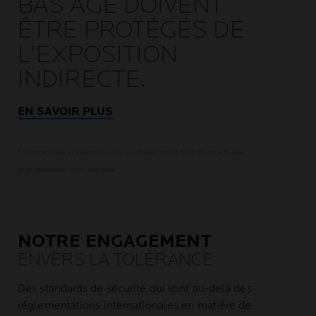
BAS ÂGE DOIVENT
ÊTRE PROTÉGÉS DE
L'EXPOSITION
INDIRECTE.
EN SAVOIR PLUS
* Source : https://www.soleil.info/uv-meteo/soleil-terre-et-uv/altitude-
et-reverberation-plus-duv.html
NOTRE ENGAGEMENT
ENVERS LA TOLÉRANCE
Des standards de sécurité qui vont au-delà des
réglementations internationales en matière de