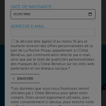
DATE DE NAISSANCE
DATE DE NAISSANCE
La peau des enfants est plus fine et son système de
pigmentation (sa capacité à "bronzer") est encore en
cours de développement, ce qui signifie qu'il ne
possède pas les défenses naturelles qui aident à
ADRESSE E-MAIL
ADRESSE E-MAIL
protéger la peau des adultes contre les rayons UV
néfastes.
Je déclare être âgé(e) d'au moins 16 ans et
Je déclare être âgé(e) d'au moins 16 ans et
souhaite recevoir des offres personnalisées de la
souhaite recevoir des offres personnalisées de la
part de La Roche-Posay, appartenant à L’Oréal
part de La Roche-Posay, appartenant à L’Oréal
Benelux, par communication directe par e-mail,
Benelux, par communication directe par e-mail,
VOS QUESTIONS
ainsi que par le biais de publicités personnalisées
ainsi que par le biais de publicités personnalisées
des marques de L’Oréal Benelux sur les sites web
des marques de L’Oréal Benelux sur les sites web
NOS RÉPONSES
partenaires et les réseaux sociaux.*
partenaires et les réseaux sociaux.*
Panneau 
*Les données que vous nous fournissez seront
*Les données que vous nous fournissez seront
utilisées par L'Oréal Benelux pour gérer votre
utilisées par L'Oréal Benelux pour gérer votre
compte. Elles seront également utilisées, avec
compte. Elles seront également utilisées, avec
QUELLE PROTECTION SOLAIRE
votre consentement ci-dessus, pour enrichir votre
votre consentement ci-dessus, pour enrichir votre
UTILISER POUR LES BÉBÉS ?