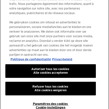
trafic. Nous partageons également des informations, quant à
votre navigation sur notre site, avec nos partenaires
analytiques, publicitaires et de réseaux sociaux.
We gebruiken cookies om inhoud en advertenties te
La Roche-Posay Laboratoire Dermatologique CAI
personaliseren, sociale mediafuncties aan te bieden en ons
86270 La Roche-Posay France
verkeer te analyseren. We delen ook informatie over uw
[email protected]
gebruik van onze site met onze partners voor sociale media,
reclame en analytics. Doordat u verder klikt op deze site
aanvaardt u het gebruik van cookies die het mogelijk maken
*IQVIA NPA, dermo-cosmétiques, canal pharmacie
advertenties op maat aan te bieden door ons of door derde
Belgique, volume de produits prescrits par les
partijen in opdracht van ons.
dermatologues. YTD 08/2025, Belgique
Politique de confidentialité
Privacybeleid
Autoriser tous les cookies
Alle cookies accepteren
© La Roche-Posay
© Centre thermal de La Roche-Posay
Refuser tous les cookies
Alle cookies weigeren
© Getty Images
© Thinkstock
© L'ORÉAL
Paramètres des cookies
Cookie-instellingen