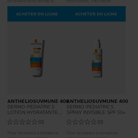
les peaux ultra sèches à
nourrissons. Très haute
tendance à l’eczéma atopique.
protection. Haute tolérance.
Contrôle des démangeaisons.
ACHETER EN LIGNE
ACHETER EN LIGNE
Soulagement instantané de la
peau sèche. Anti-récidive :
meilleure qualité de vie, de
jour comme de nuit.
ANTHELIOSUVMUNE 400
ANTHELIOSUVMUNE 400
DERMO-PEDIATRICS
DERMO-PEDIATRICS
LOTION HYDRATANTE
SPRAY INVISIBLE SPF 50+
SPF 50+
(0)
(0)
Pour les peaux à tendance
Pour les peaux à tendance