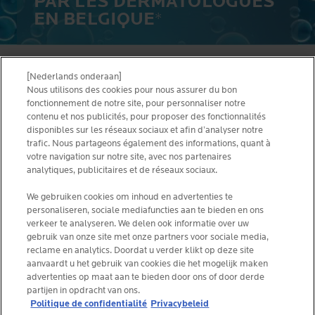
PAR LES DERMATOLOGUES
EN BELGIQUE
*
[Nederlands onderaan]
CONDITIONS D’UTILISATION
NOUS CONTACTER
Nous utilisons des cookies pour nous assurer du bon
PRIVACY POLICY
fonctionnement de notre site, pour personnaliser notre
SITEMAP
contenu et nos publicités, pour proposer des fonctionnalités
COOKIES POLICY
disponibles sur les réseaux sociaux et afin d’analyser notre
NEWSLETTER
FOUNDATION LA ROCHE-POSAY
trafic. Nous partageons également des informations, quant à
votre navigation sur notre site, avec nos partenaires
CHOISIS TON PAYS
analytiques, publicitaires et de réseaux sociaux.
We gebruiken cookies om inhoud en advertenties te
personaliseren, sociale mediafuncties aan te bieden en ons
verkeer te analyseren. We delen ook informatie over uw
gebruik van onze site met onze partners voor sociale media,
La Roche-Posay Laboratoire Dermatologique CAI
reclame en analytics. Doordat u verder klikt op deze site
86270 La Roche-Posay France
aanvaardt u het gebruik van cookies die het mogelijk maken
consumercareNL@loreal.com
advertenties op maat aan te bieden door ons of door derde
partijen in opdracht van ons.
Politique de confidentialité
Privacybeleid