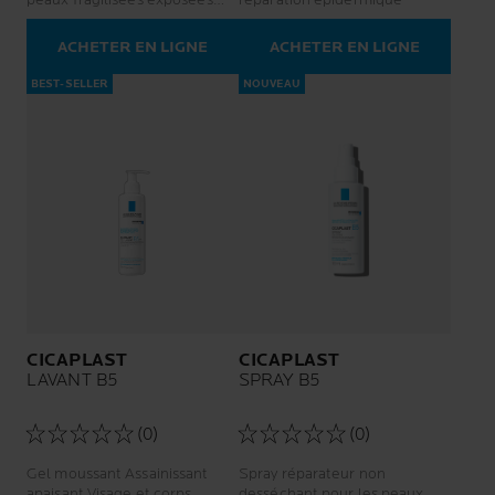
aux UV ou à risque de
pigmentation
ACHETER EN LIGNE
ACHETER EN LIGNE
BEST-SELLER
NOUVEAU
CICAPLAST
CICAPLAST
LAVANT B5
SPRAY B5
(0)
(0)
Gel moussant Assainissant
Spray réparateur non
apaisant Visage et corps
desséchant pour les peaux