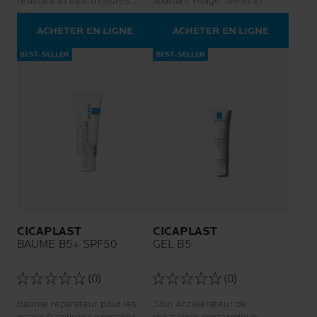
résistant à l'eau. 8 heures
apaisant Visage, lèvres et
d'hydratation.
corps
ACHETER EN LIGNE
ACHETER EN LIGNE
BEST-SELLER
BEST-SELLER
CICAPLAST
CICAPLAST
BAUME B5+ SPF50
GEL B5
(0)
(0)
Baume réparateur pour les
Soin Accélérateur de
peaux fragilisées exposées
réparation épidermique