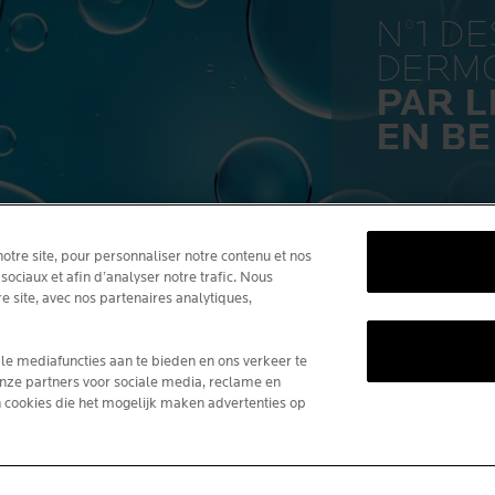
N°1 D
DERM
PAR 
EN BE
tre site, pour personnaliser notre contenu et nos
sociaux et afin d’analyser notre trafic. Nous
ACTER
e site, avec nos partenaires analytiques,
ER
La Roche-Posay Laboratoire Dermatologique CA
le mediafuncties aan te bieden en ons verkeer te
86270 La Roche-Posay France
onze partners voor sociale media, reclame en
an cookies die het mogelijk maken advertenties op
consumercareNL@loreal.com
*IQVIA NPA, dermo-cosmétiques, can
pharmacie Belgique, volume de produ