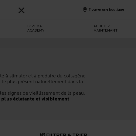
✕
Trouver une boutique
ECZEMA
ACHETEZ
ACADEMY
MAINTENANT
é à stimuler et à produire du collagène
t le plus présent naturellement dans la
e les signes de vieillissement de la peau,
 plus éclatante et visiblement
FILTRER & TRIER