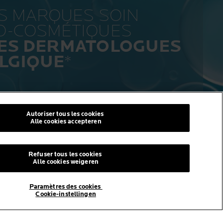
ES MARQUES SOIN
O-COSMÉTIQUES
LES DERMATOLOGUES
LGIQUE
*
Autoriser tous les cookies
Alle cookies accepteren
Refuser tous les cookies
I
© La Roche-Posay
Alle cookies weigeren
© Centre thermal de La Roche-
Posay
Paramètres des cookies
© Getty Images
Cookie-instellingen
© Thinkstock
al
© L'ORÉAL
its