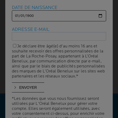
En plus des millions d'opérations chirurgicales
DATE DE NAISSANCE
DATE DE NAISSANCE
réalisées chaque année pour diverses raisons
médicales, nous constatons une nette augmentation
des interventions de chirurgie esthétique. En effet, les
interventions esthétiques représentent aujourd'hui 21 %
ADRESSE E-MAIL
ADRESSE E-MAIL
de l'activité des dermatologues, et 11 millions de
chirurgies cosmétiques sont effectuées chaque année.
Devant cette tendance, la cicatrisation est devenue une
Je déclare être âgé(e) d'au moins 16 ans et
Je déclare être âgé(e) d'au moins 16 ans et
problématique grandissante, car personne ne souhaite
souhaite recevoir des offres personnalisées de la
souhaite recevoir des offres personnalisées de la
garder une cicatrice disgracieuse rappelant
part de La Roche-Posay, appartenant à L’Oréal
part de La Roche-Posay, appartenant à L’Oréal
l'intervention que nous avons subie ou révélant aux
Benelux, par communication directe par e-mail,
Benelux, par communication directe par e-mail,
autres que nous sommes passés par la case « chirurgie
ainsi que par le biais de publicités personnalisées
ainsi que par le biais de publicités personnalisées
des marques de L’Oréal Benelux sur les sites web
des marques de L’Oréal Benelux sur les sites web
cosmétique ». Sans parler de toutes les opérations
partenaires et les réseaux sociaux.*
partenaires et les réseaux sociaux.*
chirurgicales qui risquent de laisser des traces
indélébiles.
*Les données que vous nous fournissez seront
*Les données que vous nous fournissez seront
utilisées par L'Oréal Benelux pour gérer votre
utilisées par L'Oréal Benelux pour gérer votre
compte. Elles seront également utilisées, avec
compte. Elles seront également utilisées, avec
VOS QUESTIONS
votre consentement ci-dessus, pour enrichir votre
votre consentement ci-dessus, pour enrichir votre
NOS RÉPONSES