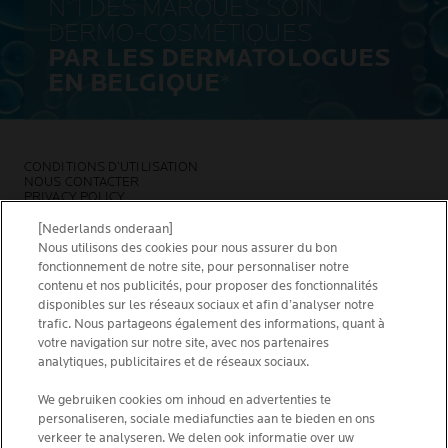
N°1 DES MARQUES SOIN
DERMO-COSMÉTIQUES
PAR LES DERMATOLOGUES
EN BELGIQUE
*
CONDITIONS D’UTILISATION
NOUS CONTACTER
PRIVACY POLICY
SITEMAP
COOKIES POLICY
[Nederlands onderaan]
NEWSLETTER
Nous utilisons des cookies pour nous assurer du bon
FOUNDATION LA ROCHE-POSAY
fonctionnement de notre site, pour personnaliser notre
contenu et nos publicités, pour proposer des fonctionnalités
CHOISIS TON PAYS
disponibles sur les réseaux sociaux et afin d’analyser notre
trafic. Nous partageons également des informations, quant à
votre navigation sur notre site, avec nos partenaires
analytiques, publicitaires et de réseaux sociaux.
We gebruiken cookies om inhoud en advertenties te
La Roche-Posay Laboratoire Dermatologique CAI
personaliseren, sociale mediafuncties aan te bieden en ons
86270 La Roche-Posay France
verkeer te analyseren. We delen ook informatie over uw