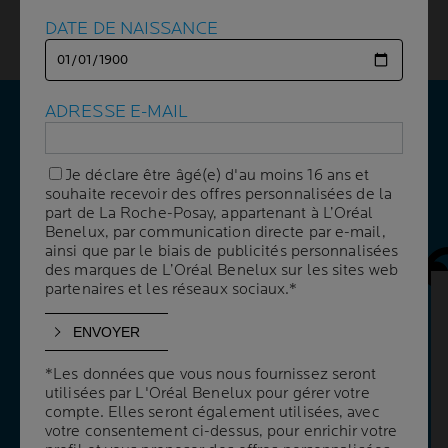
certaines personnes sont particulièrement sensibles ou
DATE DE NAISSANCE
DATE DE NAISSANCE
même allergiques au soleil.
ADRESSE E-MAIL
ADRESSE E-MAIL
VOS QUESTIONS
NOS RÉPONSES
Je déclare être âgé(e) d'au moins 16 ans et
Je déclare être âgé(e) d'au moins 16 ans et
souhaite recevoir des offres personnalisées de la
souhaite recevoir des offres personnalisées de la
part de La Roche-Posay, appartenant à L’Oréal
part de La Roche-Posay, appartenant à L’Oréal
Benelux, par communication directe par e-mail,
Benelux, par communication directe par e-mail,
Panneau 
ainsi que par le biais de publicités personnalisées
ainsi que par le biais de publicités personnalisées
des marques de L’Oréal Benelux sur les sites web
des marques de L’Oréal Benelux sur les sites web
partenaires et les réseaux sociaux.*
partenaires et les réseaux sociaux.*
QUELLE EST LA MEILLEURE
PROTECTION SOLAIRE POUR PEAUX
SENSIBLES ?
*Les données que vous nous fournissez seront
*Les données que vous nous fournissez seront
Certaines crèmes solaires peuvent causer de
utilisées par L'Oréal Benelux pour gérer votre
utilisées par L'Oréal Benelux pour gérer votre
désagréables sensations de picotements sur
compte. Elles seront également utilisées, avec
compte. Elles seront également utilisées, avec
votre consentement ci-dessus, pour enrichir votre
votre consentement ci-dessus, pour enrichir votre
les peaux sensibles. Optez pour une