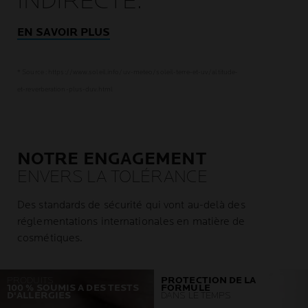
INDIRECTE.
EN SAVOIR PLUS
* Source : https://www.soleil.info/uv-meteo/soleil-terre-et-uv/altitude-
et-reverberation-plus-duv.html
NOTRE ENGAGEMENT
ENVERS LA TOLÉRANCE
Des standards de sécurité qui vont au-delà des
réglementations internationales en matière de
cosmétiques.
PRODUITS
PROTECTION DE LA
100 % SOUMIS A DES TESTS
FORMULE
D'ALLERGIES
DANS LE TEMPS