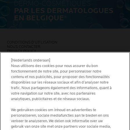
DERMO-COSMÉTIQUES
PAR LES DERMATOLOGUES
EN BELGIQUE
*
CONDITIONS D’UTILISATION
NOUS CONTACTER
PRIVACY POLICY
SITEMAP
COOKIES POLICY
[Nederlands onderaan]
NEWSLETTER
Nous utilisons des cookies pour nous assurer du bon
FOUNDATION LA ROCHE-POSAY
fonctionnement de notre site, pour personnaliser notre
contenu et nos publicités, pour proposer des fonctionnalités
CHOISIS TON PAYS
disponibles sur les réseaux sociaux et afin d’analyser notre
trafic. Nous partageons également des informations, quant à
votre navigation sur notre site, avec nos partenaires
analytiques, publicitaires et de réseaux sociaux.
We gebruiken cookies om inhoud en advertenties te
La Roche-Posay Laboratoire Dermatologique CAI
personaliseren, sociale mediafuncties aan te bieden en ons
86270 La Roche-Posay France
verkeer te analyseren. We delen ook informatie over uw
[email protected]
gebruik van onze site met onze partners voor sociale media,