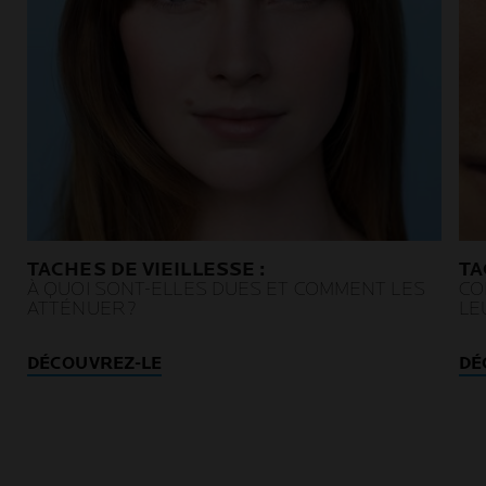
TACHES DE VIEILLESSE :
TA
À QUOI SONT-ELLES DUES ET COMMENT LES
CO
ATTÉNUER ?
LE
DÉCOUVREZ-LE
DÉ