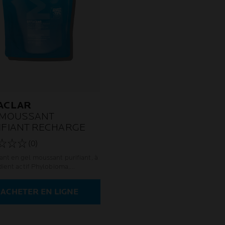
ACLAR
 MOUSSANT
IFIANT RECHARGE
(0)
nt en gel moussant purifiant, à
dient actif Phylobioma,
onnant grâce à la science du
iome. Équilibre le pH de la
ACHETER EN LIGNE
Désormais en format recharge.