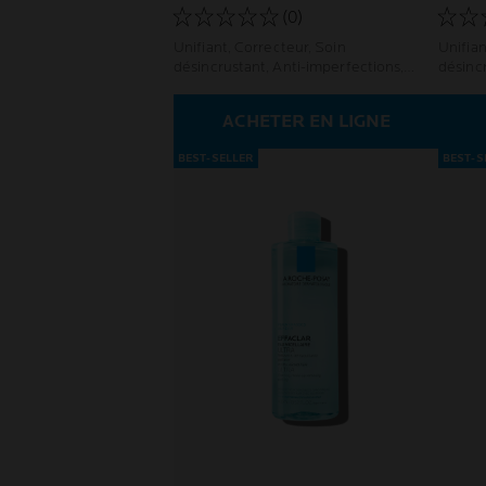
(0)
Unifiant, Correcteur, Soin
Unifian
désincrustant, Anti-imperfections,
désincr
Anti-marques, Anti-récidive
Anti-m
ACHETER EN LIGNE
BEST-SELLER
BEST-S