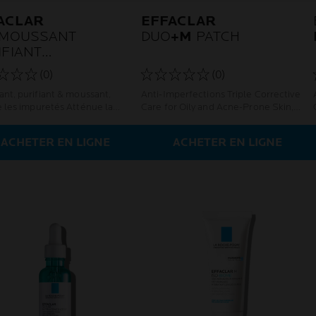
ACLAR
EFFACLAR
 MOUSSANT
DUO
+M
PATCH
IFIANT
HARGEABLE
(0)
(0)
ant, purifiant & moussant,
Anti-Imperfections Triple Corrective
e les impuretés Atténue la
Care for Oily and Acne-Prone Skin,
ce Pour les peaux grasses à
powered by Microbiome Science.
ce acnéique
ACHETER EN LIGNE
ACHETER EN LIGNE