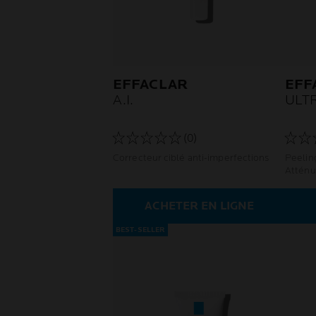
EFFACLAR
EFF
A.I.
ULT
(0)
Correcteur ciblé anti-imperfections
Peelin
Atténu
Pour l
acnéiq
ACHETER EN LIGNE
BEST-SELLER