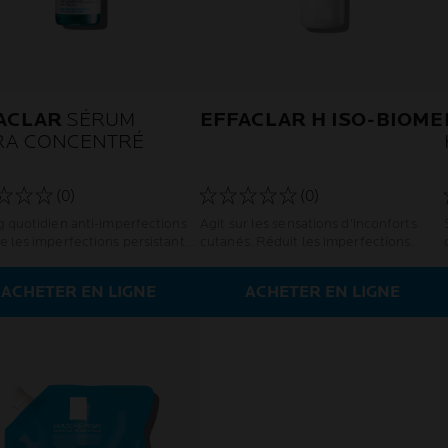
ACLAR
SÉRUM
EFFACLAR H ISO-BIOME
RA CONCENTRÉ
(0)
(0)
g quotidien anti-imperfections
Agit sur les sensations d'inconforts
e les imperfections persistantes
cutanés. Réduit les imperfections.
a peau adulte à tendance
ue
ACHETER EN LIGNE
ACHETER EN LIGNE