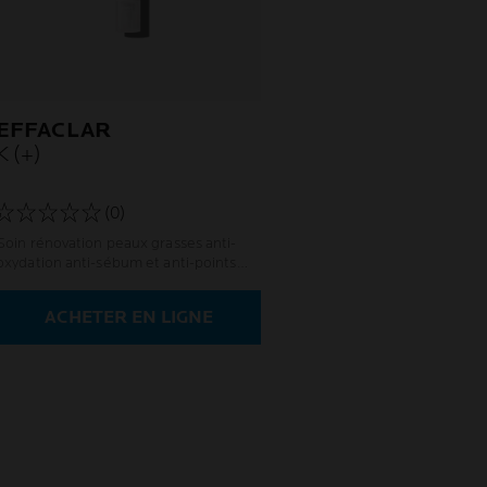
EFFACLAR
K (+)
(0)
Soin rénovation peaux grasses anti-
oxydation anti-sébum et anti-points
noirs 8h
ACHETER EN LIGNE