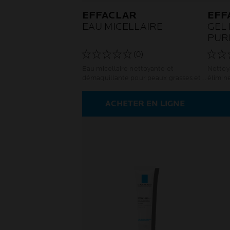
EFFACLAR
EFF
EAU MICELLAIRE
GEL
PUR
REC
(0)
Eau micellaire nettoyante et
Nettoy
démaquillante pour peaux grasses et
élimin
sensibles
brillan
tendan
ACHETER EN LIGNE