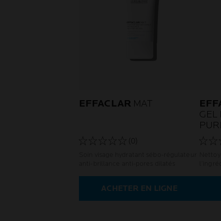
EFFACLAR
MAT
EFF
GEL
PUR
(0)
Soin visage hydratant sébo-régulateur
Nettoya
anti-brillance anti-pores dilatés
l’ingré
foncti
microb
ACHETER EN LIGNE
peau. 