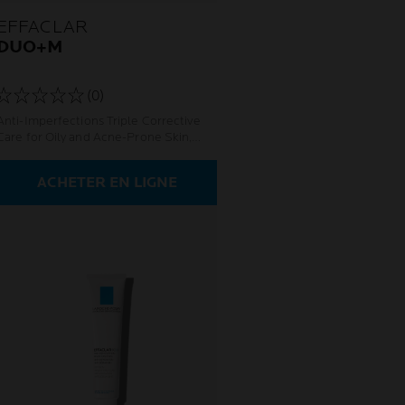
EFFACLAR
DUO+M
(0)
Anti-Imperfections Triple Corrective
Care for Oily and Acne-Prone Skin,
powered by Microbiome Science.
ACHETER EN LIGNE