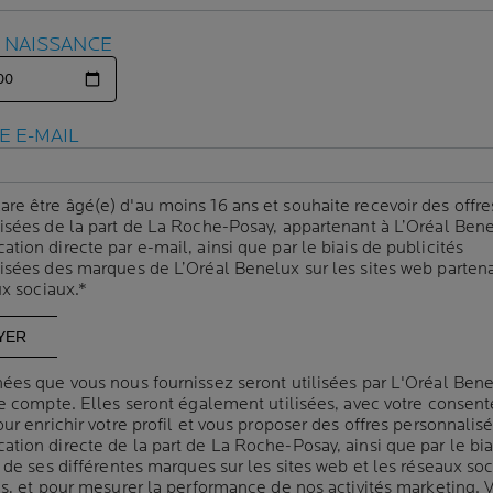
E NAISSANCE
E NAISSANCE
E E-MAIL
E E-MAIL
are être âgé(e) d'au moins 16 ans et souhaite recevoir des offre
are être âgé(e) d'au moins 16 ans et souhaite recevoir des offre
isées de la part de La Roche-Posay, appartenant à L’Oréal Bene
isées de la part de La Roche-Posay, appartenant à L’Oréal Bene
ion directe par e-mail, ainsi que par le biais de publicités
ion directe par e-mail, ainsi que par le biais de publicités
isées des marques de L’Oréal Benelux sur les sites web partena
isées des marques de L’Oréal Benelux sur les sites web partena
ux sociaux.*
ux sociaux.*
ACLAR
EFFACLAR A.Z.
RAMOLECULAR
GEL-CRÈME
ÉE NETTOYANTE
ées que vous nous fournissez seront utilisées par L'Oréal Ben
ées que vous nous fournissez seront utilisées par L'Oréal Ben
UM & PORES
re compte. Elles seront également utilisées, avec votre consen
re compte. Elles seront également utilisées, avec votre consen
(0)
(1)
ur enrichir votre profil et vous proposer des offres personnalis
ur enrichir votre profil et vous proposer des offres personnalis
toyant purifiant spécialement
Correcteur ciblé anti-imperfections
tion directe de la part de La Roche-Posay, ainsi que par le bia
tion directe de la part de La Roche-Posay, ainsi que par le bia
pour les peaux grasses et
 de ses différentes marques sur les sites web et les réseaux so
 de ses différentes marques sur les sites web et les réseaux so
présentant des pores dilatés.
es, et pour mesurer la performance de nos activités marketing. 
es, et pour mesurer la performance de nos activités marketing. 