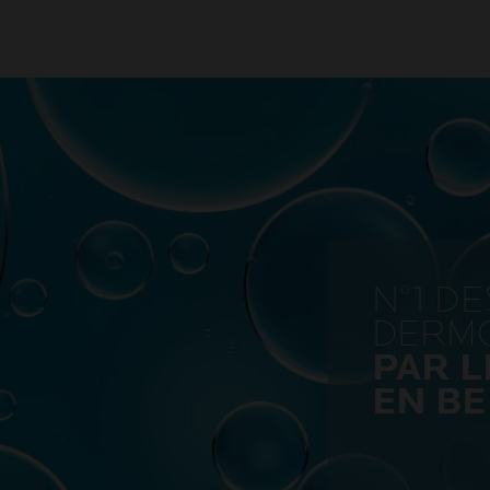
N°1 D
DERM
PAR 
EN BE