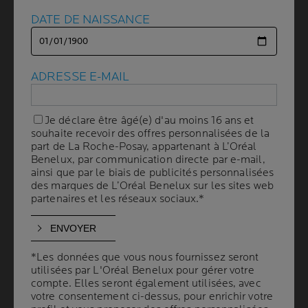
DATE DE NAISSANCE
DATE DE NAISSANCE
ADRESSE E-MAIL
ADRESSE E-MAIL
Je déclare être âgé(e) d'au moins 16 ans et
Je déclare être âgé(e) d'au moins 16 ans et
souhaite recevoir des offres personnalisées de la
souhaite recevoir des offres personnalisées de la
part de La Roche-Posay, appartenant à L’Oréal
part de La Roche-Posay, appartenant à L’Oréal
ANTHELIOS
ANTHELIOS
LAIT HYDRATANT
Benelux, par communication directe par e-mail,
Benelux, par communication directe par e-mail,
SPRAY INVISIBLE SPF50+
ECO RESPONSABLE
ainsi que par le biais de publicités personnalisées
ainsi que par le biais de publicités personnalisées
SPF 50+
des marques de L’Oréal Benelux sur les sites web
des marques de L’Oréal Benelux sur les sites web
(0)
(0)
partenaires et les réseaux sociaux.*
partenaires et les réseaux sociaux.*
Très haute protection. Ultra-
Ultra haute protection à large
tolérant. Ultra-résistant.
spectre. Ultra résistant. Fini
léger.
*Les données que vous nous fournissez seront
*Les données que vous nous fournissez seront
ACHETER EN LIGNE
ACHETER EN LIGNE
utilisées par L'Oréal Benelux pour gérer votre
utilisées par L'Oréal Benelux pour gérer votre
compte. Elles seront également utilisées, avec
compte. Elles seront également utilisées, avec
votre consentement ci-dessus, pour enrichir votre
votre consentement ci-dessus, pour enrichir votre