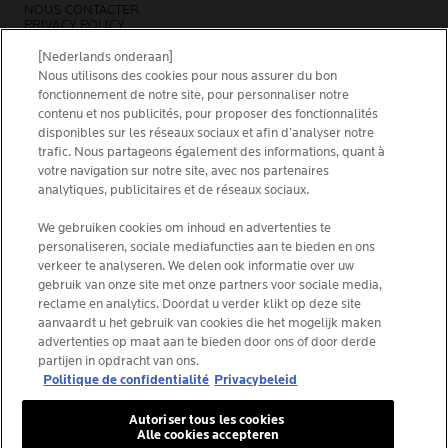
NOUS CONTACTER
PRIVACY POLICY
SITEMAP
COOKIES POLICY
[Nederlands onderaan]
NEWSLETTER
Nous utilisons des cookies pour nous assurer du bon
FOUNDATION LA ROCHE-POSAY
fonctionnement de notre site, pour personnaliser notre
contenu et nos publicités, pour proposer des fonctionnalités
CHOISIS TON PAYS
disponibles sur les réseaux sociaux et afin d’analyser notre
trafic. Nous partageons également des informations, quant à
votre navigation sur notre site, avec nos partenaires
analytiques, publicitaires et de réseaux sociaux.
La Roche-Posay Laboratoire Dermatologique CAI
We gebruiken cookies om inhoud en advertenties te
personaliseren, sociale mediafuncties aan te bieden en ons
86270 La Roche-Posay France
verkeer te analyseren. We delen ook informatie over uw
[email protected]
gebruik van onze site met onze partners voor sociale media,
reclame en analytics. Doordat u verder klikt op deze site
aanvaardt u het gebruik van cookies die het mogelijk maken
*IQVIA NPA, dermo-cosmétiques, canal pharmacie
advertenties op maat aan te bieden door ons of door derde
Belgique, volume de produits prescrits par les
partijen in opdracht van ons.
dermatologues. YTD 08/2025, Belgique
Politique de confidentialité
Privacybeleid
Autoriser tous les cookies
Alle cookies accepteren