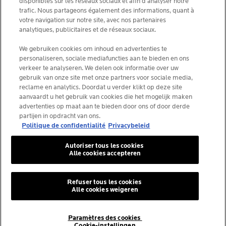
disponibles sur les réseaux sociaux et afin d’analyser notre
NEWSLETTER
FOUNDATION LA ROCHE-POSAY
trafic. Nous partageons également des informations, quant à
votre navigation sur notre site, avec nos partenaires
CHOISIS TON PAYS
analytiques, publicitaires et de réseaux sociaux.
We gebruiken cookies om inhoud en advertenties te
personaliseren, sociale mediafuncties aan te bieden en ons
verkeer te analyseren. We delen ook informatie over uw
gebruik van onze site met onze partners voor sociale media,
La Roche-Posay Laboratoire Dermatologique CAI
reclame en analytics. Doordat u verder klikt op deze site
86270 La Roche-Posay France
aanvaardt u het gebruik van cookies die het mogelijk maken
consumercareNL@loreal.com
advertenties op maat aan te bieden door ons of door derde
partijen in opdracht van ons.
Politique de confidentialité
Privacybeleid
*IQVIA NPA, dermo-cosmétiques, canal pharmacie
Autoriser tous les cookies
Belgique, volume de produits prescrits par les
Alle cookies accepteren
dermatologues. YTD 08/2025, Belgique
Refuser tous les cookies
Alle cookies weigeren
© La Roche-Posay
© Centre thermal de La Roche-Posay
FILTRER & TRIER
Paramètres des cookies
© Getty Images
Cookie-instellingen