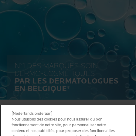
N°1 DES MARQUES SOIN
DERMO-COSMÉTIQUES
PAR LES DERMATOLOGUES
EN BELGIQUE
*
[Nederlands onderaan]
CONDITIONS D’UTILISATION
NOUS CONTACTER
Nous utilisons des cookies pour nous assurer du bon
PRIVACY POLICY
fonctionnement de notre site, pour personnaliser notre
SITEMAP
contenu et nos publicités, pour proposer des fonctionnalités
COOKIES POLICY