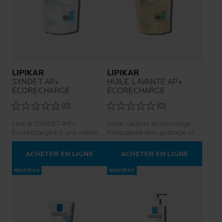
LIPIKAR
LIPIKAR
SYNDET AP+
HUILE LAVANTE AP+
ÉCORECHARGE
ÉCORECHARGE
(0)
(0)
Lipikar SYNDET AP+
Huile Lavante écorecharge
Écorecharge est une crème
Relipidante Anti-grattage et
lavante pour les nouveaux-
anti-irritations
nés, nourrissons, enfants et
ACHETER EN LIGNE
ACHETER EN LIGNE
adultes ayant une peau à
tendance à l'eczéma atopique.
NOUVEAU
NOUVEAU