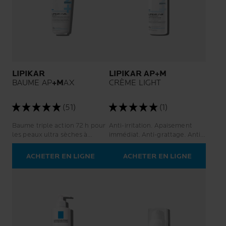
LIPIKAR
LIPIKAR AP+M
BAUME AP
+M
AX
CRÈME LIGHT
(51)
(1)
Baume triple action 72 h pour
Anti-irritation. Apaisement
les peaux ultra sèches à
immédiat. Anti-grattage. Anti-
tendance à l’eczéma atopique.
récidive.
Contrôle des démangeaisons.
ACHETER EN LIGNE
ACHETER EN LIGNE
Soulagement instantané de la
peau sèche. Anti-récidive :
meilleure qualité de vie, de
jour comme de nuit.