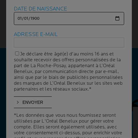
DATE DE NAISSANCE
DATE DE NAISSANCE
Il est important de le rappeler : La peau est le premier
site de manifestation des allergies. Les principaux types
d'éruptions cutanées que nous aborderons dans cette
section sont la dermatite de contact, l'urticaire et
ADRESSE E-MAIL
ADRESSE E-MAIL
l'eczéma atopique.
Je déclare être âgé(e) d'au moins 16 ans et
Je déclare être âgé(e) d'au moins 16 ans et
souhaite recevoir des offres personnalisées de la
souhaite recevoir des offres personnalisées de la
part de La Roche-Posay, appartenant à L’Oréal
part de La Roche-Posay, appartenant à L’Oréal
VOS QUESTIONS
Benelux, par communication directe par e-mail,
Benelux, par communication directe par e-mail,
NOS RÉPONSES
ainsi que par le biais de publicités personnalisées
ainsi que par le biais de publicités personnalisées
des marques de L’Oréal Benelux sur les sites web
des marques de L’Oréal Benelux sur les sites web
partenaires et les réseaux sociaux.*
partenaires et les réseaux sociaux.*
Panneau 
*Les données que vous nous fournissez seront
*Les données que vous nous fournissez seront
À QUOI RESSEMBLE UNE RÉACTION
utilisées par L'Oréal Benelux pour gérer votre
utilisées par L'Oréal Benelux pour gérer votre
ALLERGIQUE SUR LA PEAU ?
compte. Elles seront également utilisées, avec
compte. Elles seront également utilisées, avec
votre consentement ci-dessus, pour enrichir votre
votre consentement ci-dessus, pour enrichir votre
Cela dépend du type de réaction. L'urticaire