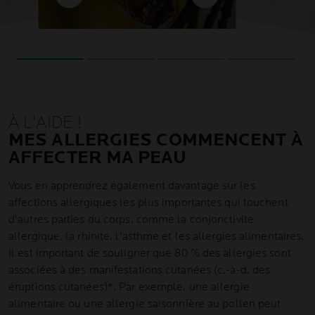
 rhu
 les
molécules de sulfite contenues
LUS
EN SAVOIR PLUS
th
ées.
dans les boissons alcoolisées.
À L'AIDE !
MES ALLERGIES COMMENCENT À
AFFECTER MA PEAU
Vous en apprendrez également davantage sur les
affections allergiques les plus importantes qui touchent
d'autres parties du corps, comme la conjonctivite
allergique, la rhinite, l'asthme et les allergies alimentaires.
Il est important de souligner que 80 % des allergies sont
associées à des manifestations cutanées (c.-à-d. des
éruptions cutanées)*. Par exemple, une allergie
alimentaire ou une allergie saisonnière au pollen peut