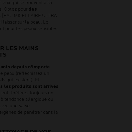
cieux qui se trouvent à sa
ns. Optez pour
des
s
[EAU MICELLAIRE ULTRA
 laisser sur la peau. Le
nt pour les peaux sensibles
ER LES MAINS
TS
itants depuis n'importe
re peau (réfléchissez un
fs qui existent). Et
s les produits sont arrivés
ment. Préférez toujours un
u à tendance allergique ou
avec une valve
ergènes de pénétrer dans la