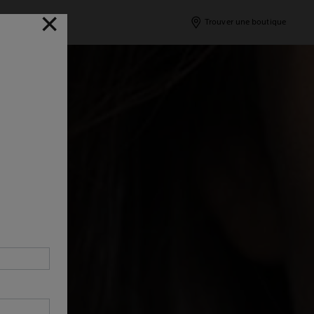
✕
✕
Trouver une boutique