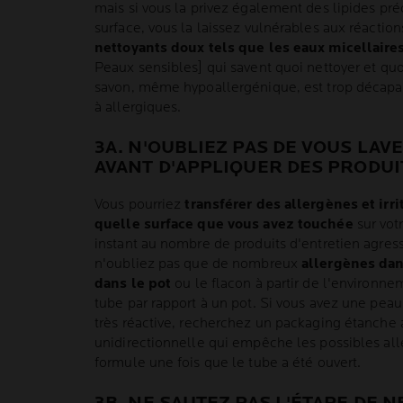
mais si vous la privez également des lipides pré
surface, vous la laissez vulnérables aux réactio
nettoyants doux tels que les eaux micellaire
Peaux sensibles] qui savent quoi nettoyer et quoi
savon, même hypoallergénique, est trop décapa
à allergiques.
3A. N'OUBLIEZ PAS DE VOUS LAV
AVANT D'APPLIQUER DES PRODUI
Vous pourriez
transférer des allergènes et irr
quelle surface que vous avez touchée
sur vot
instant au nombre de produits d'entretien agressi
n'oubliez pas que de nombreux
allergènes dan
dans le pot
ou le flacon à partir de l'environne
tube par rapport à un pot. Si vous avez une pea
très réactive, recherchez un packaging étanche 
unidirectionnelle qui empêche les possibles all
formule une fois que le tube a été ouvert.