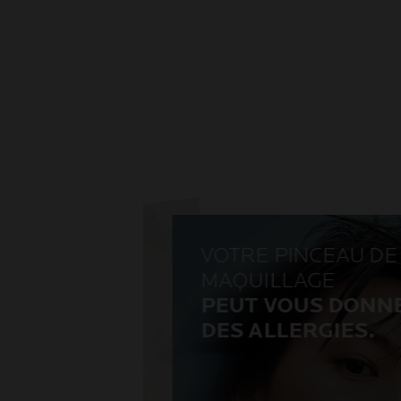
'ALC
O
L PE
UT
AGG
AVE
VOTRE PINCEAU DE
MAQUILLAGE
R
 ALLERGIES.
PEUT VOUS DONN
VRAI
AI
DES ALLERGIES.
ol peut être à l'origine
Les pinceaux et applicateurs d
ergies cutanées. En effet, des
maquillage peuvent être de vra