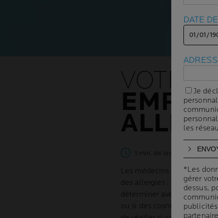
DATE D
DATE D
ADRESS
ADRESS
VOTRE 
EMPIRE
Je décl
Je décl
personnal
personnal
communicat
communicat
ALLERG
personnal
personnal
les résea
les résea
3 min. de lecture
| By La Ro
*Les donn
*Les donn
Les médecins signalent une
gérer vot
gérer vot
des allergies : démangeaison
dessus, po
dessus, po
déterminer avec précision le 
communica
communica
ou si des cosmétiques décle
publicités
publicités
partenair
partenair
de vérifier si vos produits 