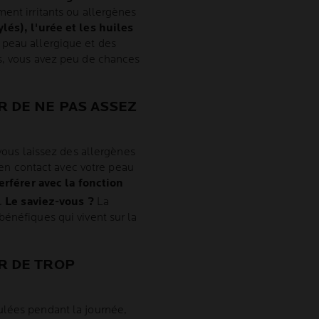
ment irritants ou allergènes
és), l'urée et les huiles
 peau allergique et des
s, vous avez peu de chances
R DE NE PAS ASSEZ
 vous laissez des allergènes
n en contact avec votre peau
erférer avec la fonction
s.
Le saviez-vous ?
La
énéfiques qui vivent sur la
R DE TROP
ulées pendant la journée,