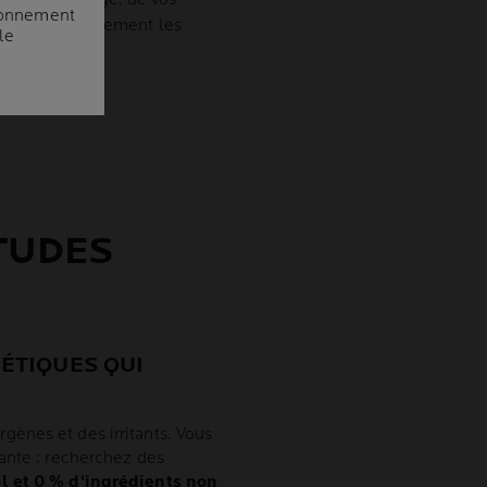
abonnement
abonnement
onner complètement les
le
le
TUDES
MÉTIQUES QUI
ènes et des irritants. Vous
ante : recherchez des
l et 0 % d'ingrédients non