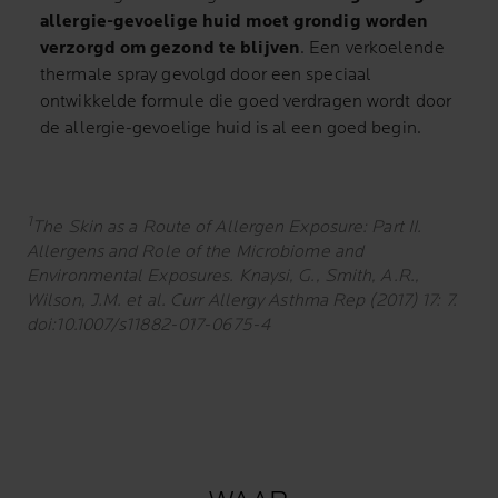
allergie-gevoelige huid moet grondig worden
verzorgd om gezond te blijven
. Een verkoelende
thermale spray gevolgd door een speciaal
ontwikkelde formule die goed verdragen wordt door
de allergie-gevoelige huid is al een goed begin.
1
The Skin as a Route of Allergen Exposure: Part II.
Allergens and Role of the Microbiome and
Environmental Exposures. Knaysi, G., Smith, A.R.,
Wilson, J.M. et al. Curr Allergy Asthma Rep (2017) 17: 7.
doi:10.1007/s11882-017-0675-4