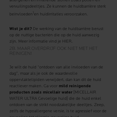
allergenen en irriterende stoffen zoals pollen en
vervuilingsdeeltjes. Ze kunnen de huidbarrière sterk
1
beïnvloeden
en huidirritaties veroorzaken.
Wist je dit?
De werking van de huidbarrière berust
op de nuttige bacteriën die op de huid aanwezig
zijn. Meer informatie vind je HIER.
2B. MAAR OVERDRIJF OOK NIET MET HET
REINIGEN!
Je wilt de huid “ontdoen van alle invloeden van de
dag”, maar als je ook de waardevolle
oppervlaktelipiden verwijdert, dan kan dit de huid
reactiever maken. Ga voor
mild reinigende
producten zoals micellair water
[MICELLAIR
WATER ULTRA Gevoelige huid] die de huid enkel
ontdoen van de strikt noodzakelijke deeltjes. Zeep,
zelfs de hypoallergene versie, is te agressief voor de