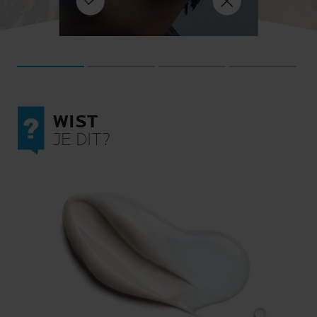
 voorna
ne-
ONTDEK ME
 in
ONTDEK MEER
ken.
WIST
JE DIT?