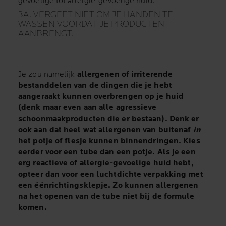
gevoelige tot allergie-gevoelige huid.
3A. VERGEET NIET OM JE HANDEN TE
WASSEN VOORDAT JE PRODUCTEN
AANBRENGT.
Je zou namelijk
allergenen of irriterende
bestanddelen van de dingen die je hebt
aangeraakt
kunnen overbrengen op je huid
(denk maar even aan alle agressieve
schoonmaakproducten die er bestaan). Denk er
ook aan dat heel wat
allergenen van buitenaf
in
het potje
of flesje kunnen binnendringen. Kies
eerder voor een tube dan een potje. Als je een
erg reactieve of allergie-gevoelige huid hebt,
opteer dan voor een luchtdichte verpakking met
een éénrichtingsklepje. Zo kunnen allergenen
na het openen van de tube niet bij de formule
komen.