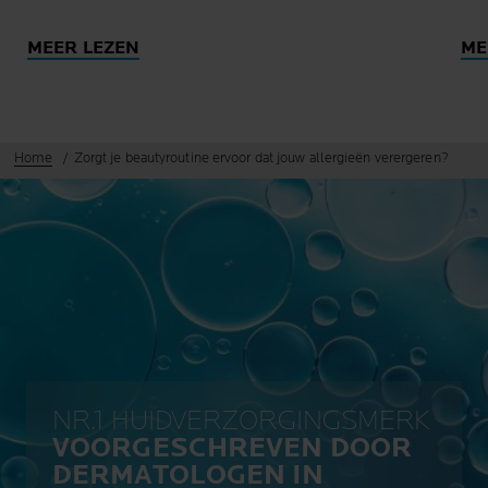
MEER LEZEN
ME
Home
Zorgt je beautyroutine ervoor dat jouw allergieën verergeren?
NR.1 HUIDVERZORGINGSMERK
VOORGESCHREVEN DOOR
DERMATOLOGEN IN