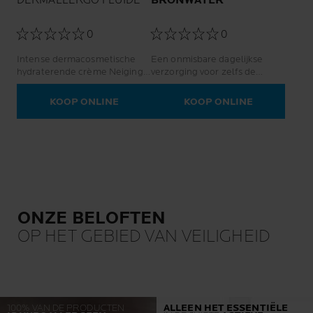
DERMALLERGO FLUÏDE
BRONWATER
0
0
Intense dermacosmetische
Een onmisbare dagelijkse
hydraterende crème Neiging
verzorging voor zelfs de
tot allergische of zeer
meest kwetsbare gevoelige
gevoelige huid
huid: pasgeborenen, kinderen,
KOOP ONLINE
KOOP ONLINE
volwassenen en zwangere
vrouwen.
ONZE BELOFTEN
OP HET GEBIED VAN VEILIGHEID
100% VAN DE PRODUCTEN
ALLEEN HET ESSENTIËLE