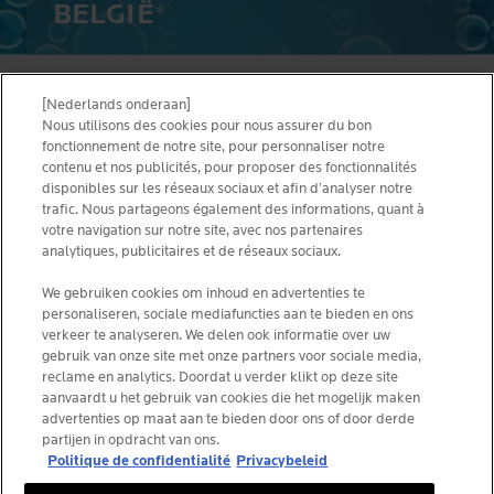
BELGIË
*
[Nederlands onderaan]
ALGEMENE VOORWAARDEN
CONTACTEER ONS
Nous utilisons des cookies pour nous assurer du bon
PRIVACY POLICY
fonctionnement de notre site, pour personnaliser notre
SITEMAP
contenu et nos publicités, pour proposer des fonctionnalités
COOKIES POLICY
disponibles sur les réseaux sociaux et afin d’analyser notre
NEWSLETTER
FOUNDATION LA ROCHE-POSAY
trafic. Nous partageons également des informations, quant à
votre navigation sur notre site, avec nos partenaires
KIES JOUW LAND
analytiques, publicitaires et de réseaux sociaux.
We gebruiken cookies om inhoud en advertenties te
personaliseren, sociale mediafuncties aan te bieden en ons
verkeer te analyseren. We delen ook informatie over uw
gebruik van onze site met onze partners voor sociale media,
La Roche-Posay Laboratoire Dermatologique CAI
reclame en analytics. Doordat u verder klikt op deze site
86270 La Roche-Posay France
aanvaardt u het gebruik van cookies die het mogelijk maken
consumercareNL@loreal.com
advertenties op maat aan te bieden door ons of door derde
partijen in opdracht van ons.
Politique de confidentialité
Privacybeleid
*IQVIA NPA, dermocosmetica, apotheekkanaal België,