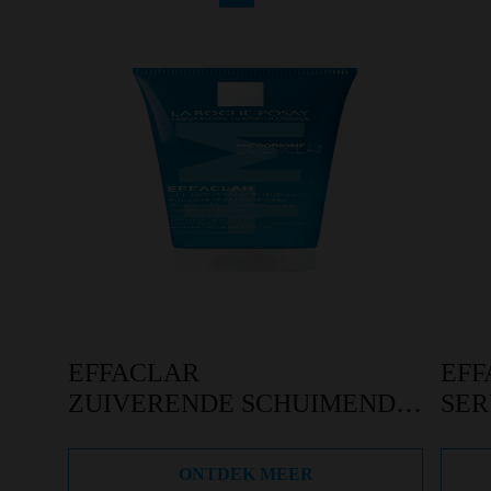
EFFACLAR
EF
ZUIVERENDE SCHUIMENDE
SE
GEL
NAVULBAAR
ONTDEK MEER