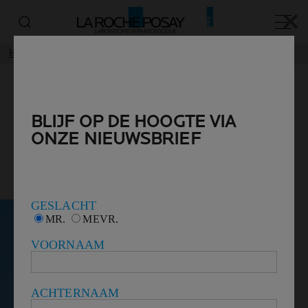
✕
✕
Hoofd
Home
SPOTSCAN+
BLIJF OP DE HOOGTE VIA
BLIJF OP DE HOOGTE VIA
ONZE NIEUWSBRIEF
ONZE NIEUWSBRIEF
SPOTSCAN+
VOOR ACNEGEVOELIGE HUID
GESLACHT
GESLACHT
MR.
MR.
MEVR.
MEVR.
VOORNAAM
VOORNAAM
ACHTERNAAM
ACHTERNAAM