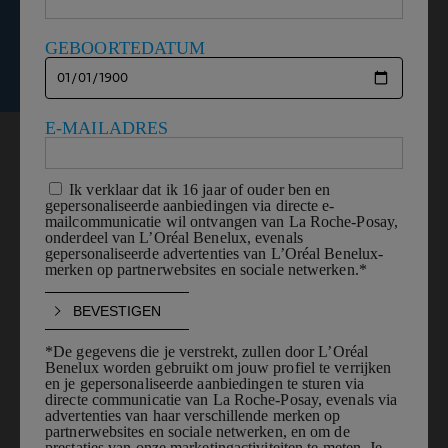
GEBOORTEDATUM
GEBOORTEDATUM
E-MAILADRES
E-MAILADRES
INSTANT HUIDANALYSE,
AANGEDREVEN DOOR AI
, ONTWIKKELD DOOR
DERMATOLOGEN
Ik verklaar dat ik 16 jaar of ouder ben en
Ik verklaar dat ik 16 jaar of ouder ben en
gepersonaliseerde aanbiedingen via directe e-
gepersonaliseerde aanbiedingen via directe e-
Scan de QR-code om de analyse te starten
mailcommunicatie wil ontvangen van La Roche-Posay,
mailcommunicatie wil ontvangen van La Roche-Posay,
onderdeel van L’Oréal Benelux, evenals
onderdeel van L’Oréal Benelux, evenals
gepersonaliseerde advertenties van L’Oréal Benelux-
gepersonaliseerde advertenties van L’Oréal Benelux-
PROBEER NU
merken op partnerwebsites en sociale netwerken.*
merken op partnerwebsites en sociale netwerken.*
EERSTE DIAGNOSE VOOR
*De gegevens die je verstrekt, zullen door L’Oréal
*De gegevens die je verstrekt, zullen door L’Oréal
MENSEN MET ACNE.
Benelux worden gebruikt om jouw profiel te verrijken
Benelux worden gebruikt om jouw profiel te verrijken
en je gepersonaliseerde aanbiedingen te sturen via
en je gepersonaliseerde aanbiedingen te sturen via
GOEDGEKEURD VOOR ALLE
directe communicatie van La Roche-Posay, evenals via
directe communicatie van La Roche-Posay, evenals via
advertenties van haar verschillende merken op
advertenties van haar verschillende merken op
HUIDTYPEN
partnerwebsites en sociale netwerken, en om de
partnerwebsites en sociale netwerken, en om de
prestaties van onze marketingactiviteiten te meten. Je
prestaties van onze marketingactiviteiten te meten. Je