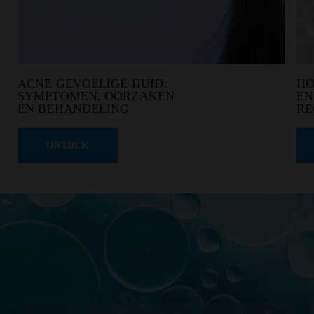
ACNE GEVOELIGE HUID:
HO
SYMPTOMEN, OORZAKEN
EN
EN BEHANDELING
RE
ONTDEK