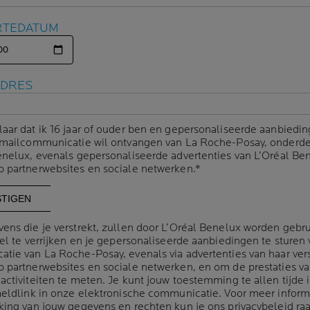
RTEDATUM
RTEDATUM
ADRES
ADRES
NR.1
HUID
laar dat ik 16 jaar of ouder ben en gepersonaliseerde aanbiedin
laar dat ik 16 jaar of ouder ben en gepersonaliseerde aanbiedin
-mailcommunicatie wil ontvangen van La Roche-Posay, onderde
-mailcommunicatie wil ontvangen van La Roche-Posay, onderde
VOOR
enelux, evenals gepersonaliseerde advertenties van L’Oréal Be
enelux, evenals gepersonaliseerde advertenties van L’Oréal Be
DERM
 partnerwebsites en sociale netwerken.*
 partnerwebsites en sociale netwerken.*
BELGI
ens die je verstrekt, zullen door L’Oréal Benelux worden gebr
ens die je verstrekt, zullen door L’Oréal Benelux worden gebr
el te verrijken en je gepersonaliseerde aanbiedingen te sturen 
el te verrijken en je gepersonaliseerde aanbiedingen te sturen 
tie van La Roche-Posay, evenals via advertenties van haar ver
tie van La Roche-Posay, evenals via advertenties van haar ver
 partnerwebsites en sociale netwerken, en om de prestaties v
 partnerwebsites en sociale netwerken, en om de prestaties v
activiteiten te meten. Je kunt jouw toestemming te allen tijde 
activiteiten te meten. Je kunt jouw toestemming te allen tijde 
R ONS
meldlink in onze elektronische communicatie. Voor meer inform
meldlink in onze elektronische communicatie. Voor meer inform
king van jouw gegevens en rechten kun je ons
king van jouw gegevens en rechten kun je ons
privacybeleid
privacybeleid
ra
ra