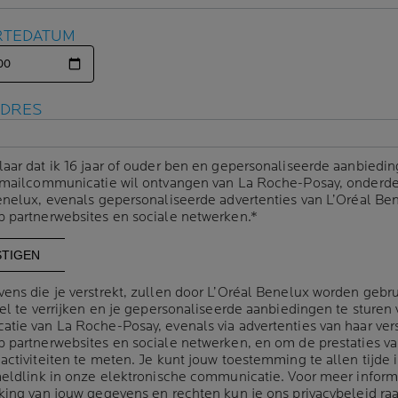
RTEDATUM
RTEDATUM
We weten dat jouw beschermin
NTEN:
van vertrouwen is. Daarom zo
ADRES
ADRES
goed verdragen worden en so
R EEN
huid. We willen ook transpara
gebruiken en je alle informa
laar dat ik 16 jaar of ouder ben en gepersonaliseerde aanbiedin
laar dat ik 16 jaar of ouder ben en gepersonaliseerde aanbiedin
juiste beslissing te nemen v
-mailcommunicatie wil ontvangen van La Roche-Posay, onderde
-mailcommunicatie wil ontvangen van La Roche-Posay, onderde
enelux, evenals gepersonaliseerde advertenties van L’Oréal Be
enelux, evenals gepersonaliseerde advertenties van L’Oréal Be
samengewerkt met L'Oréal om
 partnerwebsites en sociale netwerken.*
 partnerwebsites en sociale netwerken.*
cosmetische ingrediënten di
ens die je verstrekt, zullen door L’Oréal Benelux worden gebr
ens die je verstrekt, zullen door L’Oréal Benelux worden gebr
el te verrijken en je gepersonaliseerde aanbiedingen te sturen 
el te verrijken en je gepersonaliseerde aanbiedingen te sturen 
tie van La Roche-Posay, evenals via advertenties van haar ver
tie van La Roche-Posay, evenals via advertenties van haar ver
 partnerwebsites en sociale netwerken, en om de prestaties v
 partnerwebsites en sociale netwerken, en om de prestaties v
activiteiten te meten. Je kunt jouw toestemming te allen tijde 
activiteiten te meten. Je kunt jouw toestemming te allen tijde 
meldlink in onze elektronische communicatie. Voor meer inform
meldlink in onze elektronische communicatie. Voor meer inform
king van jouw gegevens en rechten kun je ons
king van jouw gegevens en rechten kun je ons
privacybeleid
privacybeleid
ra
ra