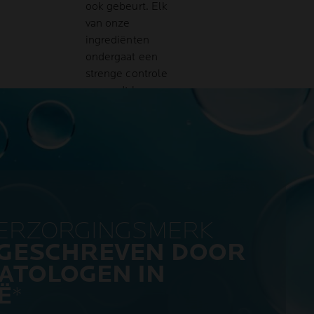
ook gebeurt. Elk
van onze
ingrediënten
ondergaat een
strenge controle
en wordt keer op
keer getest om
ervoor te zorgen
dat zelfs zeer
gevoelige huid de
doeltreffende
verlichting krijgt
waarnaar ze
VERZORGINGSMERK
hunkert, zonder
bijwerkingen.
GESCHREVEN DOOR
ATOLOGEN IN
Ë
*
BEKIJK
HET