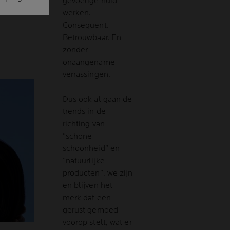
gevoelige huid
werken.
Consequent.
Betrouwbaar. En
zonder
onaangename
verrassingen.
Dus ook al gaan de
trends in de
richting van
“schone
schoonheid” en
“natuurlijke
producten”, we zijn
en blijven het
merk dat een
gerust gemoed
voorop stelt, wat er