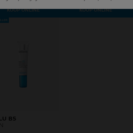
KOOP ONLINE
KOOP ONLINE
LLER
LU B5
N