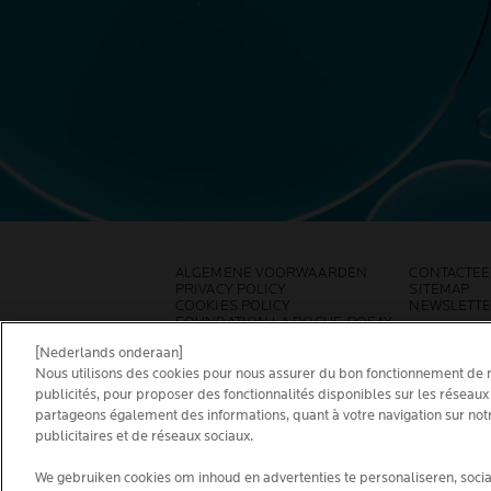
ALGEMENE VOORWAARDEN
CONTACTEE
PRIVACY POLICY
SITEMAP
COOKIES POLICY
NEWSLETT
FOUNDATION LA ROCHE-POSAY
[Nederlands onderaan]
KIES JOUW LAND
Nous utilisons des cookies pour nous assurer du bon fonctionnement de no
publicités, pour proposer des fonctionnalités disponibles sur les réseaux 
partageons également des informations, quant à votre navigation sur notr
publicitaires et de réseaux sociaux.
We gebruiken cookies om inhoud en advertenties te personaliseren, socia