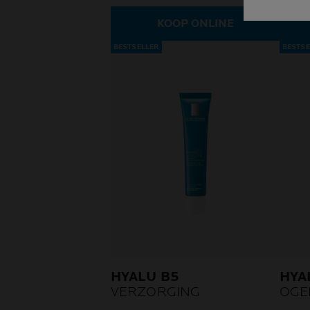
KOOP ONLINE
BESTSELLER
BESTSE
HYALU B5
HYA
VERZORGING
OGE