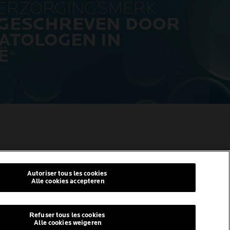
VERZORGINGSMERK
GESCHREVEN DOOR
ATOLOGEN IN
Ë
*
I
© La Roche-Posay
© Centre Thermal de La Roche-
Autoriser tous les cookies
Posay
Alle cookies accepteren
© Getty Images
© Thinkstock
Refuser tous les cookies
© L'ORÉAL
en
Alle cookies weigeren
e. YTD