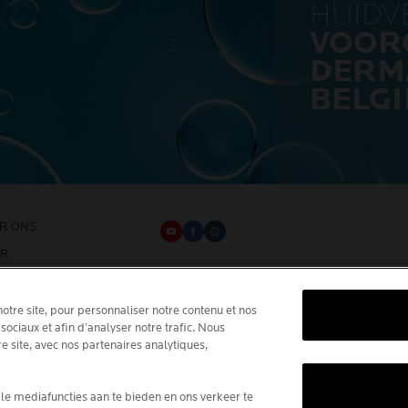
HUID
VOOR
DERM
BELGI
R ONS
ER
La Roche-Posay Laboratoire Dermatologique CA
86270 La Roche-Posay France
tre site, pour personnaliser notre contenu et nos
[email protected]
sociaux et afin d’analyser notre trafic. Nous
e site, avec nos partenaires analytiques,
*IQVIA NPA, dermocosmetica,
apotheekkanaal België, voorgeschrev
le mediafuncties aan te bieden en ons verkeer te
producten door dermatologen, volum