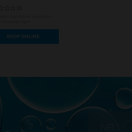
(0)
el oogcontour Volume en
herstel Gevoelige ogen
KOOP ONLINE
NR.1