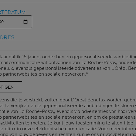
RTEDATUM
RTEDATUM
ADRES
ADRES
laar dat ik 16 jaar of ouder ben en gepersonaliseerde aanbiedin
laar dat ik 16 jaar of ouder ben en gepersonaliseerde aanbiedin
-mailcommunicatie wil ontvangen van La Roche-Posay, onderde
-mailcommunicatie wil ontvangen van La Roche-Posay, onderde
enelux, evenals gepersonaliseerde advertenties van L’Oréal Be
enelux, evenals gepersonaliseerde advertenties van L’Oréal Be
 partnerwebsites en sociale netwerken.*
 partnerwebsites en sociale netwerken.*
ERMIC RETINOL
REDERMIC RETINOL
ens die je verstrekt, zullen door L’Oréal Benelux worden gebr
ens die je verstrekt, zullen door L’Oréal Benelux worden gebr
CENTRATE
OGEN
el te verrijken en je gepersonaliseerde aanbiedingen te sturen 
el te verrijken en je gepersonaliseerde aanbiedingen te sturen 
tie van La Roche-Posay, evenals via advertenties van haar ver
tie van La Roche-Posay, evenals via advertenties van haar ver
 partnerwebsites en sociale netwerken, en om de prestaties v
 partnerwebsites en sociale netwerken, en om de prestaties v
(0)
(0)
activiteiten te meten. Je kunt jouw toestemming te allen tijde 
activiteiten te meten. Je kunt jouw toestemming te allen tijde 
dert diepe rimpels en maakt de
Anti-aging Intensief corrigerend Voor
meldlink in onze elektronische communicatie. Voor meer inform
meldlink in onze elektronische communicatie. Voor meer inform
uid glad.
gevoelige ogen
king van jouw gegevens en rechten kun je ons
king van jouw gegevens en rechten kun je ons
privacybeleid
privacybeleid
ra
ra