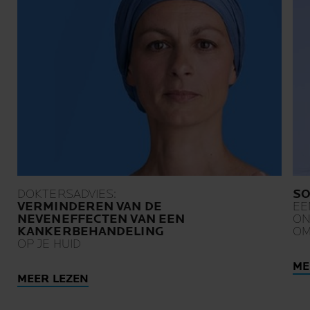
DOKTERSADVIES:
SO
VERMINDEREN VAN DE
EE
NEVENEFFECTEN VAN EEN
ON
KANKERBEHANDELING
OM
OP JE HUID
ME
MEER LEZEN