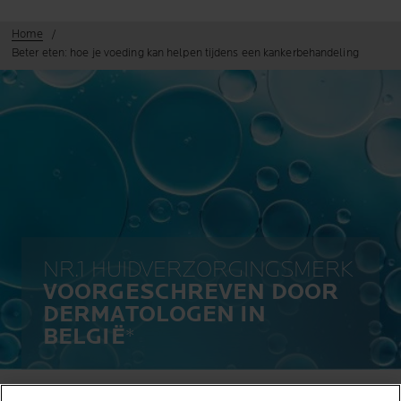
Home
Beter eten: hoe je voeding kan helpen tijdens een kankerbehandeling
NR.1 HUIDVERZORGINGSMERK
VOORGESCHREVEN DOOR
DERMATOLOGEN IN
BELGIË
*