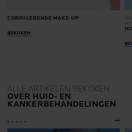
CORRIGERENDE MAKE-UP
WA
VA
HO
BEKIJKEN
BE
ALLE ARTIKELEN BEKIJKEN
OVER HUID- EN
KANKERBEHANDELINGEN
Volgen