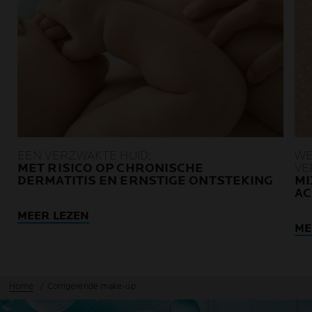
EEN VERZWAKTE HUID:
WE
MET RISICO OP CHRONISCHE
VE
DERMATITIS EN ERNSTIGE ONTSTEKING
MI
AC
MEER LEZEN
ME
Home
Corrigerende make-up