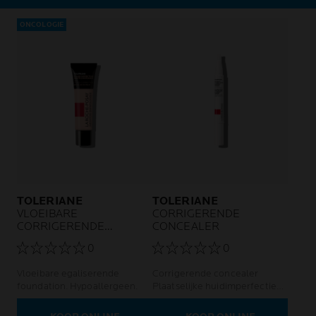
ONCOLOGIE
TOLERIANE
TOLERIANE
VLOEIBARE
CORRIGERENDE
CORRIGERENDE
CONCEALER
FOUNDATION
0
0
Vloeibare egaliserende
Corrigerende concealer
foundation. Hypoallergeen.
Plaatselijke huidimperfectie
Gevoelige en intolerante huid