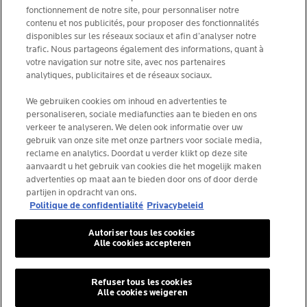
FOUNDATION LA ROCHE-POSAY
fonctionnement de notre site, pour personnaliser notre
contenu et nos publicités, pour proposer des fonctionnalités
KIES JOUW LAND
disponibles sur les réseaux sociaux et afin d’analyser notre
trafic. Nous partageons également des informations, quant à
votre navigation sur notre site, avec nos partenaires
analytiques, publicitaires et de réseaux sociaux.
We gebruiken cookies om inhoud en advertenties te
La Roche-Posay Laboratoire Dermatologique CAI
personaliseren, sociale mediafuncties aan te bieden en ons
86270 La Roche-Posay France
verkeer te analyseren. We delen ook informatie over uw
[email protected]
gebruik van onze site met onze partners voor sociale media,
reclame en analytics. Doordat u verder klikt op deze site
aanvaardt u het gebruik van cookies die het mogelijk maken
*IQVIA NPA, dermocosmetica, apotheekkanaal België,
advertenties op maat aan te bieden door ons of door derde
voorgeschreven producten door dermatologen, volume.
partijen in opdracht van ons.
YTD 08/2025, België.
Politique de confidentialité
Privacybeleid
Autoriser tous les cookies
Alle cookies accepteren
© La Roche-Posay
© Centre Thermal de La Roche-Posay
Refuser tous les cookies
Alle cookies weigeren
© Getty Images