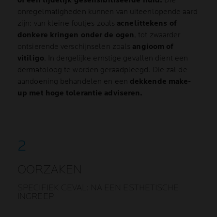
of een tijdelijk gesensibiliseerde huid.
Die
onregelmatigheden kunnen van uiteenlopende aard
zijn: van kleine foutjes zoals
acnelittekens of
donkere kringen onder de ogen
, tot zwaarder
ontsierende verschijnselen zoals
angioom of
vitiligo
. In dergelijke ernstige gevallen dient een
dermatoloog te worden geraadpleegd. Die zal de
aandoening behandelen en een
dekkende make-
up met hoge tolerantie adviseren.
OORZAKEN
SPECIFIEK GEVAL: NA EEN ESTHETISCHE
INGREEP