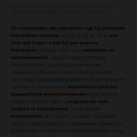
EENVOUDIGE MAKE-UPTRUCJES OM HET
ZELFVERTROUWEN TE HERSTELLEN
De concentratie aan pigmenten ligt bij dekkende
foundations meestal
tussen de 25 en 30 %,
wat
heel wat hoger is dan bij een gewone
foundation.
Dit type make-up is
dekkender en
betrouwbaarder
, waardoor alle huidfoutjes
doeltreffend en langdurig kunnen worden
weggewerkt. Bovendien zijn er diverse kleuren
beschikbaar
om allerlei soorten
onvolkomenheden
optimaal te camoufleren:
bijvoorbeeld geel om
blauwachtige onvolkomenheden
(bijvoorbeeld
kringen onder de ogen…)
en groen om rode
vlekken te neutraliseren
. En dit zonder
maskereffect:
de formules van deze foundation
bevatten daartoe specifieke gezuiverde pigmenten.
Er zijn zowel vloeibare als compacte texturen, maar