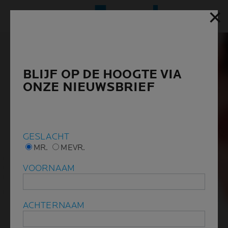
✕
✕
Hoofd
BLIJF OP DE HOOGTE VIA
BLIJF OP DE HOOGTE VIA
ONZE NIEUWSBRIEF
ONZE NIEUWSBRIEF
GESLACHT
GESLACHT
MR.
MR.
MEVR.
MEVR.
VOORNAAM
VOORNAAM
ACHTERNAAM
ACHTERNAAM