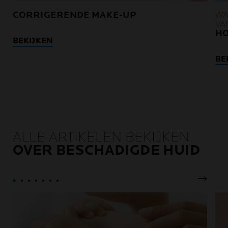
CORRIGERENDE MAKE-UP
WA
VA
HO
BEKIJKEN
BE
ALLE ARTIKELEN BEKIJKEN
OVER BESCHADIGDE HUID
Volgen