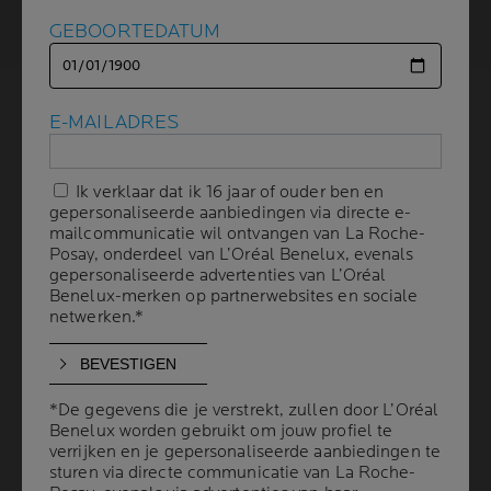
GEBOORTEDATUM
GEBOORTEDATUM
CORRIGERENDE MAKE-UP
E-MAILADRES
E-MAILADRES
2 min leestijd
| 03 april 2024
Ik verklaar dat ik 16 jaar of ouder ben en
Ik verklaar dat ik 16 jaar of ouder ben en
gepersonaliseerde aanbiedingen via directe e-
gepersonaliseerde aanbiedingen via directe e-
Sommige
huidfoutjes
worden door vrouwen als een
mailcommunicatie wil ontvangen van La Roche-
mailcommunicatie wil ontvangen van La Roche-
echte esthetische handicap gezien. Vandaag de dag
Posay, onderdeel van L’Oréal Benelux, evenals
Posay, onderdeel van L’Oréal Benelux, evenals
gepersonaliseerde advertenties van L’Oréal
gepersonaliseerde advertenties van L’Oréal
kunnen dermatologen een oplossing aanreiken om die
Benelux-merken op partnerwebsites en sociale
Benelux-merken op partnerwebsites en sociale
onvolkomenheden weg te werken:
corrigerende make-
netwerken.*
netwerken.*
up
voor de teint.
*De gegevens die je verstrekt, zullen door L’Oréal
*De gegevens die je verstrekt, zullen door L’Oréal
SYMPTOMEN
Benelux worden gebruikt om jouw profiel te
Benelux worden gebruikt om jouw profiel te
verrijken en je gepersonaliseerde aanbiedingen te
verrijken en je gepersonaliseerde aanbiedingen te
sturen via directe communicatie van La Roche-
sturen via directe communicatie van La Roche-