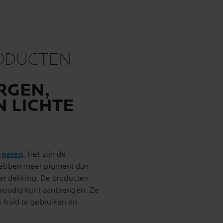
RODUCTEN
RGEN,
N LICHTE
?
rigeren
. Het zijn de
hebben meer pigment dan
er dekking. De producten
voudig kunt aanbrengen. Ze
 huid te gebruiken en