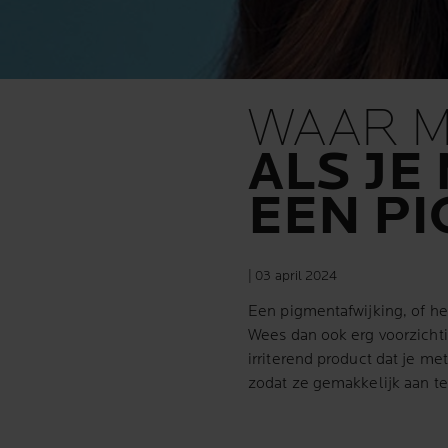
WAAR M
ALS JE
EEN P
| 03 april 2024
Een pigmentafwijking, of het
Wees dan ook erg voorzichti
irriterend product dat je 
zodat ze gemakkelijk aan te