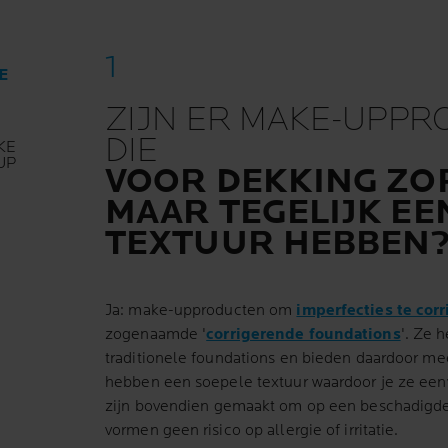
E
ZIJN ER MAKE-UPP
DIE
KE
UP
VOOR DEKKING ZO
MAAR TEGELIJK EE
TEXTUUR HEBBEN
Ja: make-upproducten om
imperfecties te cor
zogenaamde '
corrigerende foundations
'. Ze 
traditionele foundations en bieden daardoor me
hebben een soepele textuur waardoor je ze een
zijn bovendien gemaakt om op een beschadigde
vormen geen risico op allergie of irritatie.