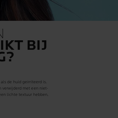
N
KT BIJ
G?
ls de huid geïrriteerd is.
n verwijderd met een niet-
een lichte textuur
hebben,