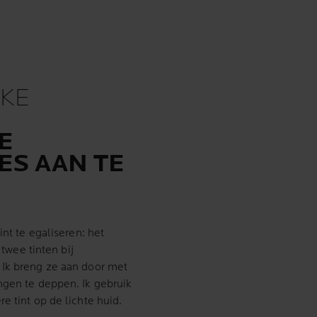
EKE
E
ES AAN TE
int te egaliseren: het
 twee tinten bij
 Ik breng ze aan door met
ngen te deppen. Ik gebruik
e tint op de lichte huid.