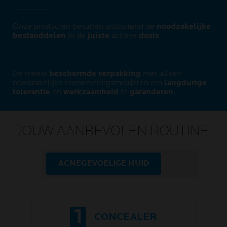
Onze producten bevatten uitsluitend de
noodzakelijke
bestanddelen
in de
juiste
actieve
dosis
.
De meest
beschermde verpakking
met alleen
noodzakelijke conserveringsmiddelen om
langdurige
tolerantie
en
werkzaamheid
te
garanderen
.
JOUW AANBEVOLEN ROUTINE
ACNEGEVOELIGE HUID
1
CONCEALER