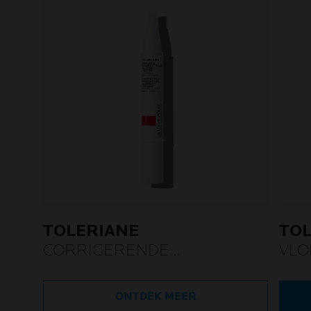
TOLERIANE
TOL
CORRIGERENDE
VLO
CONCEALER
FOU
ONTDEK MEER