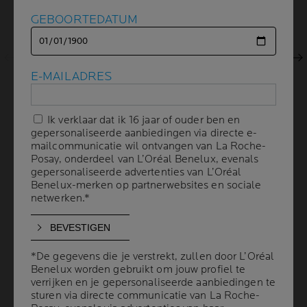
Vorig scherm
GEBOORTEDATUM
GEBOORTEDATUM
Volgend scherm
E-MAILADRES
E-MAILADRES
Ik verklaar dat ik 16 jaar of ouder ben en
Ik verklaar dat ik 16 jaar of ouder ben en
gepersonaliseerde aanbiedingen via directe e-
gepersonaliseerde aanbiedingen via directe e-
mailcommunicatie wil ontvangen van La Roche-
mailcommunicatie wil ontvangen van La Roche-
Posay, onderdeel van L’Oréal Benelux, evenals
Posay, onderdeel van L’Oréal Benelux, evenals
gepersonaliseerde advertenties van L’Oréal
gepersonaliseerde advertenties van L’Oréal
Benelux-merken op partnerwebsites en sociale
Benelux-merken op partnerwebsites en sociale
netwerken.*
netwerken.*
Volume
INHOUD
30 ml
Shade
N8
*De gegevens die je verstrekt, zullen door L’Oréal
*De gegevens die je verstrekt, zullen door L’Oréal
Benelux worden gebruikt om jouw profiel te
Benelux worden gebruikt om jouw profiel te
verrijken en je gepersonaliseerde aanbiedingen te
verrijken en je gepersonaliseerde aanbiedingen te
sturen via directe communicatie van La Roche-
sturen via directe communicatie van La Roche-
AANBEVOLEN