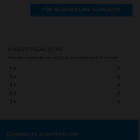
EEN BEOORDELING SCHRIJVEN
MOMENTOPNAME SCORE
Selecteer onderaan een rij om de beoordelingen te filteren
5
★
0
4
★
0
3
★
0
2
★
0
1
★
0
GEMIDDELDE KLANTENSCORE