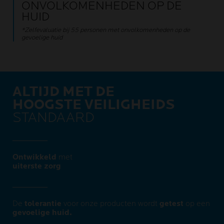
ONVOLKOMENHEDEN OP DE
HUID
*Zelfevaluatie bij 55 personen met onvolkomenheden op de
gevoelige huid
ALTIJD MET DE
HOOGSTE VEILIGHEIDS
STANDAARD
Ontwikkeld
met
uiterste zorg​
De
tolerantie
voor onze producten wordt
getest
op een
gevoelige huid.