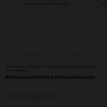
aanbrengen van make-up.
ong
i
Houdbaarheid na openen: 6-12 maanden. Lees altijd de aanwijzingen
van de fabrikant.
Bekijk alle ingrediënten & Voorzorgsmaatregelen
HET IS BEWEZEN