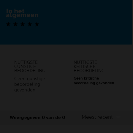
In het
0,0 out of 5 stars
algemeen
NUTTIGSTE
NUTTIGSTE
GUNSTIGE
KRITISCHE
BEOORDELING
BEOORDELING
Geen gunstige
Geen kritische
beoordeling gevonden
beoordeling
gevonden
Meest recent
Weergegeven 0 van de 0