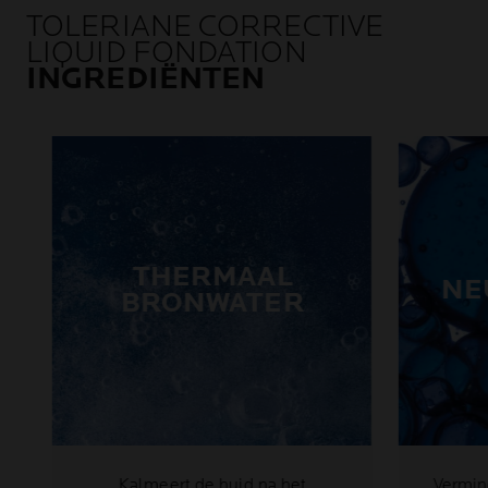
TOLERIANE CORRECTIVE
LIQUID FONDATION
INGREDIËNTEN
THERMAAL
NE
BRONWATER
Kalmeert de huid na het
Vermin