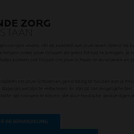
NDE ZORG
ESTAAN
lossingen vinden om de kwaliteit van jouw leven tijdens de b
 helpen zowel jouw lichaam als geest tot rust te brengen, je h
Pilates kunnen ook helpen om jouw lichaam te revalideren en 
herapieën om jouw lichaam en geest bezig te houden kan je hel
agelijks welzijn te verbeteren. Er zijn tal van mogelijkheden,
chikte oplossingen te kiezen, die door medische deskundigen
NS DE BEHANDELING