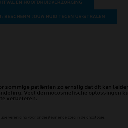
UITVAL EN HOOFDHUIDVERZORGING
: BESCHERM JOUW HUID TEGEN UV-STRALEN
r sommige patiënten zo ernstig dat dit kan leiden to
andeling. Veel dermocosmetische oplossingen k
 te verbeteren.
lige vereniging voor ondersteunende zorg in de oncologie.