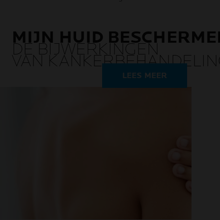
MIJN HUID BESCHERME
DE BIJWERKINGEN
VAN KANKERBEHANDELIN
LEES MEER