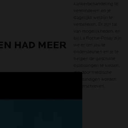
kankerbehandeling te
verminderen en je
dagelijks welzijn te
verbeteren. Er zijn tal
van mogelijkheden, en
bij La Roche-Posay zijn
 EN HAD MEER
we er om jou te
ondersteunen en je te
helpen de geschikte
oplossingen te kiezen,
die door medische
deskundigen worden
onderschreven.