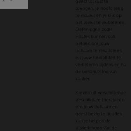
geest tot rust te
brengen, je hoofd leeg
te maken en je kijk op
het leven te verbeteren.
Oefeningen zoals
Pilates kunnen ook
helpen om jouw
lichaam te revalideren
en jouw flexibiliteit te
verbeteren tijdens en na
de behandeling van
kanker.
Kiezen uit verschillende
beschikbare therapieën
om jouw lichaam en
geest bezig te houden
kan je helpen de
bijwerkingen van de