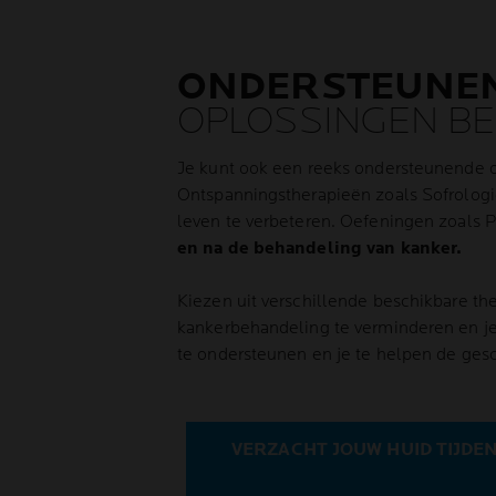
ONDERSTEUNE
OPLOSSINGEN B
Je kunt ook een reeks ondersteunende op
Ontspanningstherapieën zoals Sofrologie
leven te verbeteren. Oefeningen zoals 
en na de behandeling van kanker.
Kiezen uit verschillende beschikbare t
kankerbehandeling te verminderen en je d
te ondersteunen en je te helpen de ges
VERZACHT JOUW HUID TIJDE