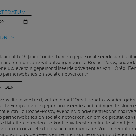
RTEDATUM
RTEDATUM
ADRES
ADRES
laar dat ik 16 jaar of ouder ben en gepersonaliseerde aanbiedin
laar dat ik 16 jaar of ouder ben en gepersonaliseerde aanbiedin
 HUID
-mailcommunicatie wil ontvangen van La Roche-Posay, onderde
-mailcommunicatie wil ontvangen van La Roche-Posay, onderde
enelux, evenals gepersonaliseerde advertenties van L’Oréal Be
enelux, evenals gepersonaliseerde advertenties van L’Oréal Be
 partnerwebsites en sociale netwerken.*
 partnerwebsites en sociale netwerken.*
t te beginnen: misschien ervaar je veranderingen in je
huid, h
ing en hygiëne routine.
Dit is een belangrijke tijd om goed vo
ens die je verstrekt, zullen door L’Oréal Benelux worden gebr
ens die je verstrekt, zullen door L’Oréal Benelux worden gebr
el te verrijken en je gepersonaliseerde aanbiedingen te sturen 
el te verrijken en je gepersonaliseerde aanbiedingen te sturen 
uw huid
tijdens de behandeling te beschermen en te verzor
tie van La Roche-Posay, evenals via advertenties van haar ver
tie van La Roche-Posay, evenals via advertenties van haar ver
or de verzorging van jouw lichaam, gezicht en hoofdhuid.
 partnerwebsites en sociale netwerken, en om de prestaties v
 partnerwebsites en sociale netwerken, en om de prestaties v
activiteiten te meten. Je kunt jouw toestemming te allen tijde 
activiteiten te meten. Je kunt jouw toestemming te allen tijde 
meldlink in onze elektronische communicatie. Voor meer inform
meldlink in onze elektronische communicatie. Voor meer inform
king van jouw gegevens en rechten kun je ons
king van jouw gegevens en rechten kun je ons
privacybeleid
privacybeleid
ra
ra