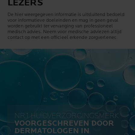
LEZERS
De hier weergegeven informatie is uitsluitend bedoeld
voor informatieve doeleinden en mag in geen geval
worden gebruikt ter vervanging van professioneel
medisch advies. Neem voor medische adviezen altijd
contact op met een officieel erkende zorgverlener.
NR.1 HUIDVERZORGINGSMERK
VOORGESCHREVEN DOOR
DERMATOLOGEN IN