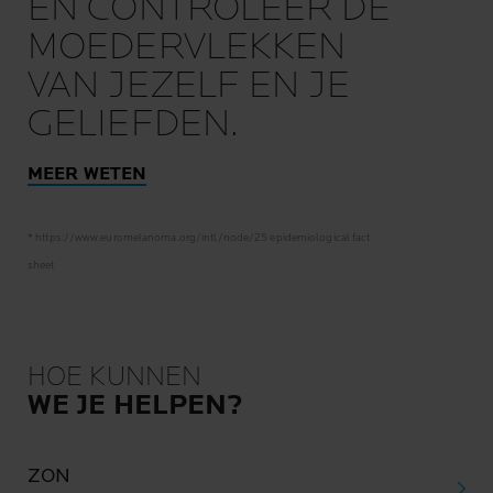
EN CONTROLEER DE
MOEDERVLEKKEN
VAN JEZELF EN JE
GELIEFDEN.
MEER WETEN
* https://www.euromelanoma.org/intl/node/25 epidemiological fact
sheet
HOE KUNNEN
WE JE HELPEN?
ZON