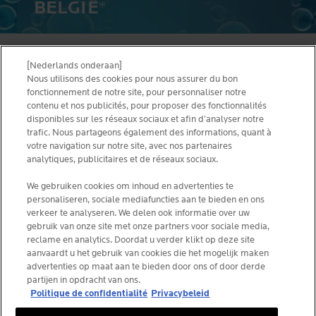
BELGIË
*
[Nederlands onderaan]
ALGEMENE VOORWAARDEN
CONTACTEER ONS
Nous utilisons des cookies pour nous assurer du bon
PRIVACY POLICY
fonctionnement de notre site, pour personnaliser notre
SITEMAP
contenu et nos publicités, pour proposer des fonctionnalités
COOKIES POLICY
disponibles sur les réseaux sociaux et afin d’analyser notre
NEWSLETTER
FOUNDATION LA ROCHE-POSAY
trafic. Nous partageons également des informations, quant à
votre navigation sur notre site, avec nos partenaires
KIES JOUW LAND
analytiques, publicitaires et de réseaux sociaux.
We gebruiken cookies om inhoud en advertenties te
personaliseren, sociale mediafuncties aan te bieden en ons
verkeer te analyseren. We delen ook informatie over uw
gebruik van onze site met onze partners voor sociale media,
La Roche-Posay Laboratoire Dermatologique CAI
reclame en analytics. Doordat u verder klikt op deze site
86270 La Roche-Posay France
aanvaardt u het gebruik van cookies die het mogelijk maken
consumercareNL@loreal.com
advertenties op maat aan te bieden door ons of door derde
partijen in opdracht van ons.
Politique de confidentialité
Privacybeleid
*IQVIA NPA, dermocosmetica, apotheekkanaal België,