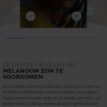
5
een
r
ZONNEBESCHERMING
kelen.
gebruiken om je huid volledig te
 drastisch
beschermen, niet alleen
de
ONTDEK ME
uleren ook 
wanneer het warm en zonnig is.
ONTDEK MEER
g
entproductie, wa
worden deze veranderingen in
d.
DE MEESTE GEVALLEN VAN
MELANOOM ZIJN TE
VOORKOMEN
De ernstigste vorm van huidkanker, melanoom, is een van
de meest voorkomende vormen van kanker bij jongeren,
waarbij vooral vrouwen onder de 30 worden getroffen. Het
goede nieuws is dat de meeste gevallen van huidkanker