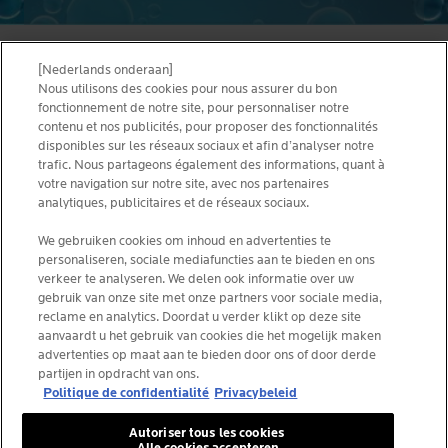
[Nederlands onderaan]
ALGEMENE VOORWAARDEN
CONTACTEER ONS
Nous utilisons des cookies pour nous assurer du bon
PRIVACY POLICY
fonctionnement de notre site, pour personnaliser notre
SITEMAP
contenu et nos publicités, pour proposer des fonctionnalités
COOKIES POLICY
disponibles sur les réseaux sociaux et afin d’analyser notre
NEWSLETTER
FOUNDATION LA ROCHE-POSAY
trafic. Nous partageons également des informations, quant à
votre navigation sur notre site, avec nos partenaires
KIES JOUW LAND
analytiques, publicitaires et de réseaux sociaux.
We gebruiken cookies om inhoud en advertenties te
personaliseren, sociale mediafuncties aan te bieden en ons
verkeer te analyseren. We delen ook informatie over uw
gebruik van onze site met onze partners voor sociale media,
La Roche-Posay Laboratoire Dermatologique CAI
reclame en analytics. Doordat u verder klikt op deze site
86270 La Roche-Posay France
aanvaardt u het gebruik van cookies die het mogelijk maken
consumercareNL@loreal.com
advertenties op maat aan te bieden door ons of door derde
partijen in opdracht van ons.
Politique de confidentialité
Privacybeleid
*IQVIA NPA, dermocosmetica, apotheekkanaal België,
Autoriser tous les cookies
voorgeschreven producten door dermatologen, volume.