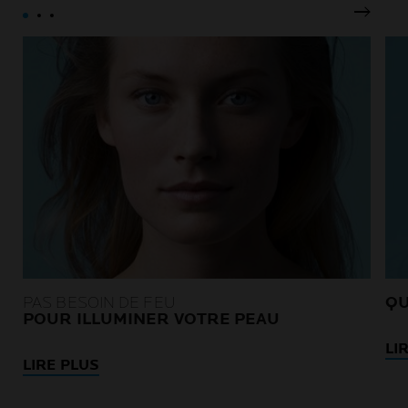
Pannea
PAS BESOIN DE FEU
QU
POUR ILLUMINER VOTRE PEAU
LI
LIRE PLUS