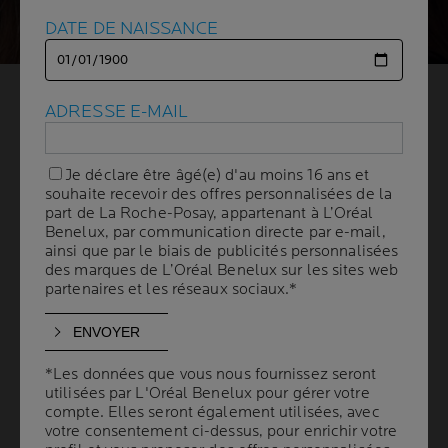
DATE DE NAISSANCE
DATE DE NAISSANCE
QUELLES PRÉCAUTIONS
ADRESSE E-MAIL
ADRESSE E-MAIL
PRENDRE
Je déclare être âgé(e) d'au moins 16 ans et
Je déclare être âgé(e) d'au moins 16 ans et
LORSQU'ON UTILISE DU
souhaite recevoir des offres personnalisées de la
souhaite recevoir des offres personnalisées de la
part de La Roche-Posay, appartenant à L’Oréal
part de La Roche-Posay, appartenant à L’Oréal
Benelux, par communication directe par e-mail,
Benelux, par communication directe par e-mail,
MAQUILLAGE SUR UN
ainsi que par le biais de publicités personnalisées
ainsi que par le biais de publicités personnalisées
des marques de L’Oréal Benelux sur les sites web
des marques de L’Oréal Benelux sur les sites web
PROBLÈME DE
partenaires et les réseaux sociaux.*
partenaires et les réseaux sociaux.*
PIGMENTATION ?
*Les données que vous nous fournissez seront
*Les données que vous nous fournissez seront
1 min. de lecture
| By La Roche-Posay
| 03 avril 2024
utilisées par L'Oréal Benelux pour gérer votre
utilisées par L'Oréal Benelux pour gérer votre
compte. Elles seront également utilisées, avec
compte. Elles seront également utilisées, avec
Les
problèmes de pigmentation
, qu'il s'agisse d'hypo-
votre consentement ci-dessus, pour enrichir votre
votre consentement ci-dessus, pour enrichir votre