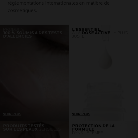
réglementations internationales en matière de
cosmétiques.
PRODUITS
L'ESSENTIEL,
100 % SOUMIS A DES TESTS
À LA
DOSE ACTIVE
LA PLUS
D'ALLERGIES
JUSTE
VOIR PLUS
VOIR PLUS
Un seul prérequis : aucune
Développés en
PRODUITS TESTÉS
PROTECTION DE LA
SUR LES PEAUX
SENSIBLES
FORMULE
réaction allergique
collaboration avec des
DANS LE TEMPS
Si nous détectons un seul
dermatologues et