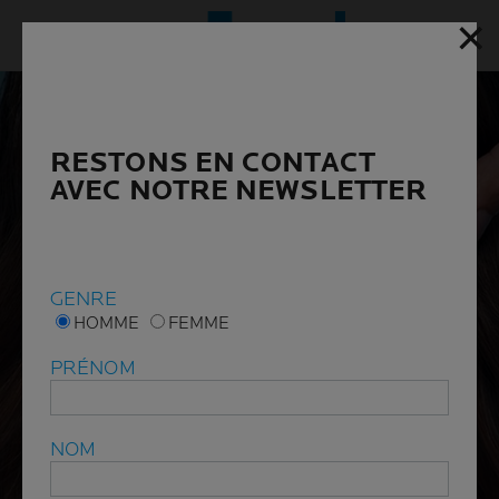
✕
✕
Menu p
RESTONS EN CONTACT
RESTONS EN CONTACT
AVEC NOTRE NEWSLETTER
AVEC NOTRE NEWSLETTER
GENRE
GENRE
HOMME
HOMME
FEMME
FEMME
PRÉNOM
PRÉNOM
NOM
NOM