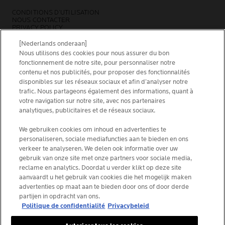
CONDITIONS D’UTILISATION
NOUS CONTACTER
PRIVACY POLICY
SITEMAP
COOKIES POLICY
[Nederlands onderaan]
NEWSLETTER
Nous utilisons des cookies pour nous assurer du bon
FOUNDATION LA ROCHE-POSAY
fonctionnement de notre site, pour personnaliser notre
contenu et nos publicités, pour proposer des fonctionnalités
CHOISIS TON PAYS
disponibles sur les réseaux sociaux et afin d’analyser notre
trafic. Nous partageons également des informations, quant à
votre navigation sur notre site, avec nos partenaires
analytiques, publicitaires et de réseaux sociaux.
We gebruiken cookies om inhoud en advertenties te
La Roche-Posay Laboratoire Dermatologique CAI
personaliseren, sociale mediafuncties aan te bieden en ons
86270 La Roche-Posay France
verkeer te analyseren. We delen ook informatie over uw
[email protected]
gebruik van onze site met onze partners voor sociale media,
reclame en analytics. Doordat u verder klikt op deze site
aanvaardt u het gebruik van cookies die het mogelijk maken
*IQVIA NPA, dermo-cosmétiques, canal pharmacie
advertenties op maat aan te bieden door ons of door derde
Belgique, volume de produits prescrits par les
partijen in opdracht van ons.
dermatologues. YTD 08/2025, Belgique
Politique de confidentialité
Privacybeleid