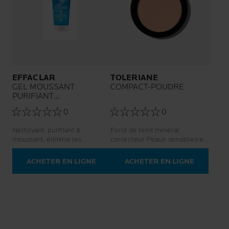
EFFACLAR
TOLERIANE
GEL MOUSSANT
COMPACT-POUDRE
PURIFIANT
RECHARGEABLE
0
0
Nettoyant, purifiant &
Fond de teint minéral
moussant, élimine les
correcteur Peaux sensibles et
impuretés Atténue la brillance
intolérantes
Pour les peaux grasses à
ACHETER EN LIGNE
ACHETER EN LIGNE
tendance acnéique