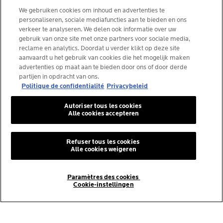
We gebruiken cookies om inhoud en advertenties te
personaliseren, sociale mediafuncties aan te bieden en ons
verkeer te analyseren. We delen ook informatie over uw
gebruik van onze site met onze partners voor sociale media,
La Roche-Posay Laboratoire Dermatologique CAI
reclame en analytics. Doordat u verder klikt op deze site
86270 La Roche-Posay France
aanvaardt u het gebruik van cookies die het mogelijk maken
consumercareNL@loreal.com
advertenties op maat aan te bieden door ons of door derde
partijen in opdracht van ons.
Politique de confidentialité
Privacybeleid
*IQVIA NPA, dermo-cosmétiques, canal pharmacie
Autoriser tous les cookies
Belgique, volume de produits prescrits par les
Alle cookies accepteren
dermatologues. YTD 08/2025, Belgique
Refuser tous les cookies
Alle cookies weigeren
© La Roche-Posay
© Centre thermal de La Roche-Posay
Paramètres des cookies
© Getty Images
Cookie-instellingen
© Thinkstock
© L'ORÉAL