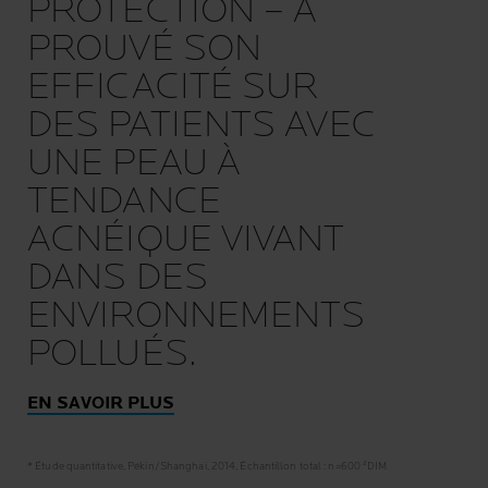
PROTECTION – A
PROUVÉ SON
EFFICACITÉ SUR
DES PATIENTS AVEC
UNE PEAU À
TENDANCE
ACNÉIQUE VIVANT
DANS DES
ENVIRONNEMENTS
POLLUÉS.
EN SAVOIR PLUS
* Étude quantitative, Pékin/Shanghai, 2014, Échantillon total : n=600 ²DIM