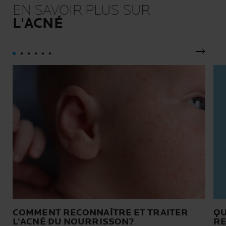
allergique, acnéique,
conservateurs nécessaires
EN SAVOIR PLUS SUR
atopique, délicates ou
pour garantir une tolérance
L'ACNÉ
fragilisées par les
intacte et une efficacité
traitements contre le cancer.
durable.
Pannea
COMMENT RECONNAÎTRE ET TRAITER
QU
L'ACNÉ DU NOURRISSON?
RE