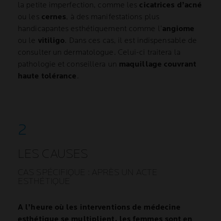
la petite imperfection, comme les
cicatrices d’acné
ou les
cernes
, à des manifestations plus
handicapantes esthétiquement comme l’
angiome
ou le
vitiligo
. Dans ces cas, il est indispensable de
consulter un dermatologue. Celui-ci traitera la
pathologie et conseillera un
maquillage couvrant
haute tolérance
.
LES CAUSES
CAS SPÉCIFIQUE : APRÈS UN ACTE
ESTHÉTIQUE
A l’heure où les interventions de médecine
esthétique se multiplient, les femmes sont en