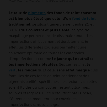
REPRENDRE CONFIANCE EN SOI
Le taux de
pigments
des fonds de teint couvrant
est bien plus élevé que celui d’un
fond de teint
traditionnel
, se situant généralement entre 25 et
30 %.
Plus couvrant et plus fiable
, ce type de
maquillage permet donc de dissimuler toutes les
imperfections efficacement et durablement. En
effet, les différentes couleurs permettent une
couvrance optimale de toutes les catégories
d’imperfections : comme
le jaune qui neutralise
les imperfections bleutées
(les cernes…) et
le
vert
, les rougeurs
. Et cela,
sans effet masque
: les
formules de ces fonds de teint contiennent des
pigments purifiés spécifiques. Les textures, qu’elles
soient fluides ou compactes, restent ultra-fines,
souples et légères. Elles n’étouffent pas la peau,
s’étirent et se modulent pour couvrir les
imperfections sans surcharge.