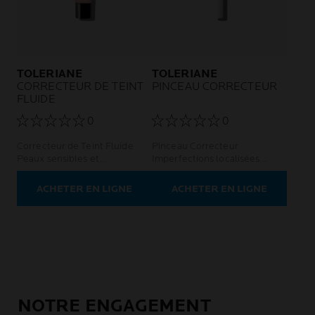
TOLERIANE
TOLERIANE
CORRECTEUR DE TEINT
PINCEAU CORRECTEUR
FLUIDE
0
0
Correcteur de Teint Fluide
Pinceau Correcteur
Peaux sensibles et
Imperfections localisées
intolérantes
Peaux sensibles et
intolérantes
ACHETER EN LIGNE
ACHETER EN LIGNE
NOTRE ENGAGEMENT