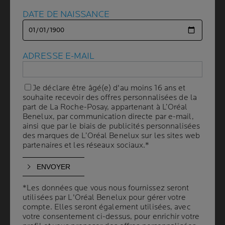
DATE DE NAISSANCE
DATE DE NAISSANCE
LE MAQUILLAGE
CORRECTEUR
ADRESSE E-MAIL
ADRESSE E-MAIL
2 min. de lecture
| By La Roche-Posay
| 03 avril 2024
Je déclare être âgé(e) d'au moins 16 ans et
Je déclare être âgé(e) d'au moins 16 ans et
Certains défauts cutanés sont vécus par les femmes
souhaite recevoir des offres personnalisées de la
souhaite recevoir des offres personnalisées de la
comme un véritable handicap esthétique. Pour masquer
part de La Roche-Posay, appartenant à L’Oréal
part de La Roche-Posay, appartenant à L’Oréal
Benelux, par communication directe par e-mail,
Benelux, par communication directe par e-mail,
ces imperfections, les dermatologues leur proposent
ainsi que par le biais de publicités personnalisées
ainsi que par le biais de publicités personnalisées
aujourd'hui une solution : le maquillage correcteur du
des marques de L’Oréal Benelux sur les sites web
des marques de L’Oréal Benelux sur les sites web
teint.
partenaires et les réseaux sociaux.*
partenaires et les réseaux sociaux.*
LES SYMPTÔMES
*Les données que vous nous fournissez seront
*Les données que vous nous fournissez seront
utilisées par L'Oréal Benelux pour gérer votre
utilisées par L'Oréal Benelux pour gérer votre
compte. Elles seront également utilisées, avec
compte. Elles seront également utilisées, avec
votre consentement ci-dessus, pour enrichir votre
votre consentement ci-dessus, pour enrichir votre