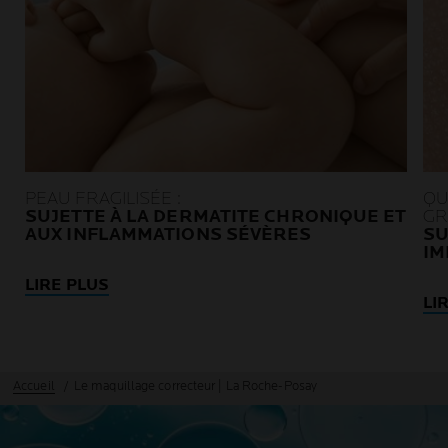
PEAU FRAGILISÉE :
QU
SUJETTE À LA DERMATITE CHRONIQUE ET
GR
AUX INFLAMMATIONS SÉVÈRES
SU
IM
LIRE PLUS
LI
Accueil
Le maquillage correcteur | La Roche-Posay