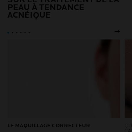
contre le cancer.
efficacité durable.
PEAU À TENDANCE
ACNÉIQUE
Pannea
LE MAQUILLAGE CORRECTEUR
QU
CA