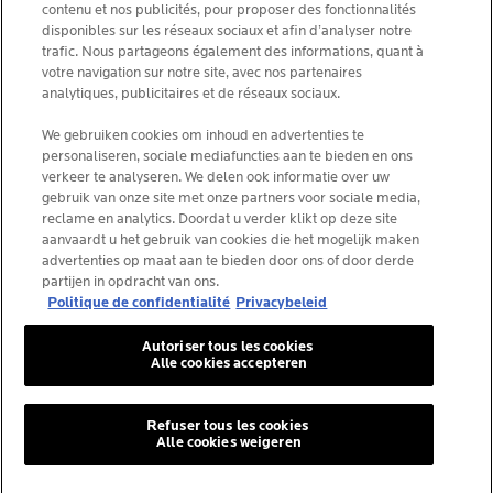
contenu et nos publicités, pour proposer des fonctionnalités
CHOISIS TON PAYS
disponibles sur les réseaux sociaux et afin d’analyser notre
trafic. Nous partageons également des informations, quant à
votre navigation sur notre site, avec nos partenaires
analytiques, publicitaires et de réseaux sociaux.
We gebruiken cookies om inhoud en advertenties te
La Roche-Posay Laboratoire Dermatologique CAI
personaliseren, sociale mediafuncties aan te bieden en ons
86270 La Roche-Posay France
verkeer te analyseren. We delen ook informatie over uw
[email protected]
gebruik van onze site met onze partners voor sociale media,
reclame en analytics. Doordat u verder klikt op deze site
aanvaardt u het gebruik van cookies die het mogelijk maken
*IQVIA NPA, dermo-cosmétiques, canal pharmacie
advertenties op maat aan te bieden door ons of door derde
Belgique, volume de produits prescrits par les
partijen in opdracht van ons.
dermatologues. YTD 08/2025, Belgique
Politique de confidentialité
Privacybeleid
Autoriser tous les cookies
Alle cookies accepteren
© La Roche-Posay
© Centre thermal de La Roche-Posay
Refuser tous les cookies
Alle cookies weigeren
© Getty Images
© Thinkstock