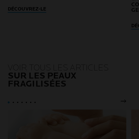
CO
DÉCOUVREZ-LE
G
DÉ
VOIR TOUS LES ARTICLES
SUR LES PEAUX
FRAGILISÉES
Pannea