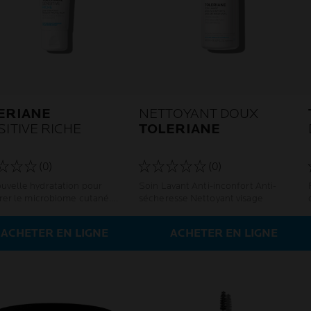
ERIANE
NETTOYANT DOUX
ITIVE RICHE
TOLERIANE
(0)
(0)
uvelle hydratation pour
Soin Lavant Anti-inconfort Anti-
brer le microbiome cutané.
sécheresse Nettoyant visage
normales à sèches.
ACHETER EN LIGNE
ACHETER EN LIGNE