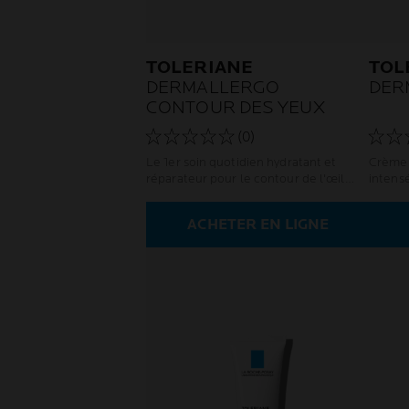
TOLERIANE
TOL
DERMALLERGO
DER
CONTOUR DES YEUX
(0)
Le 1er soin quotidien hydratant et
Crème
réparateur pour le contour de l'œil
intens
sensible ou irrité
sensib
ACHETER EN LIGNE