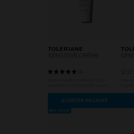
TOLERIANE
TOL
SENSITIVE CRÈME
SENS
(1)
Une nouvelle hydratation pour
Une no
équilibrer le microbiome cutané.
équili
Peaux normales à sensibles.
Peaux 
ACHETER EN LIGNE
BEST-SELLER