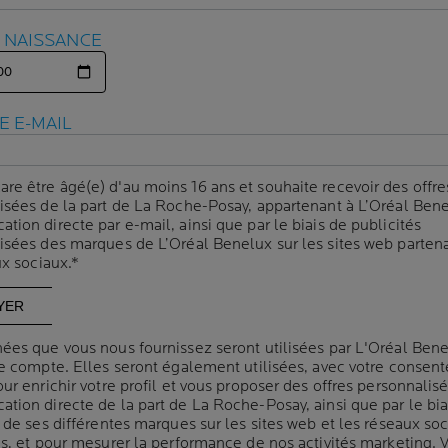
BEST-SELLER
E NAISSANCE
E NAISSANCE
E E-MAIL
E E-MAIL
are être âgé(e) d'au moins 16 ans et souhaite recevoir des offre
are être âgé(e) d'au moins 16 ans et souhaite recevoir des offre
isées de la part de La Roche-Posay, appartenant à L’Oréal Bene
isées de la part de La Roche-Posay, appartenant à L’Oréal Bene
ion directe par e-mail, ainsi que par le biais de publicités
ion directe par e-mail, ainsi que par le biais de publicités
isées des marques de L’Oréal Benelux sur les sites web partena
isées des marques de L’Oréal Benelux sur les sites web partena
ux sociaux.*
ux sociaux.*
DORANT 48H
GOMMAGE
ées que vous nous fournissez seront utilisées par L'Oréal Ben
ées que vous nous fournissez seront utilisées par L'Oréal Ben
UX SENSIBLES
SURFIN
re compte. Elles seront également utilisées, avec votre consen
re compte. Elles seront également utilisées, avec votre consen
ur enrichir votre profil et vous proposer des offres personnalis
ur enrichir votre profil et vous proposer des offres personnalis
tion directe de la part de La Roche-Posay, ainsi que par le bia
tion directe de la part de La Roche-Posay, ainsi que par le bia
(0)
(0)
 de ses différentes marques sur les sites web et les réseaux so
 de ses différentes marques sur les sites web et les réseaux so
es, et pour mesurer la performance de nos activités marketing. 
es, et pour mesurer la performance de nos activités marketing. 
sensibles Déodorant Crème 24h
Gommage Surfin Peaux sensibles