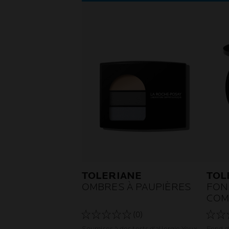
TOLERIANE
TOL
OMBRES À PAUPIÈRES
FON
COM
(0)
Soumises à des tests d'allergie Yeux
Fond d