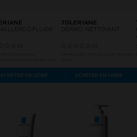
ERIANE
TOLERIANE
MALLERGO FLUIDE
DERMO-NETTOYANT
(0)
(0)
 dermocosmétique
Démaquillant Texture fluide Nettoyant
ément hydratante Peaux ultra
visage
les ou à tendance allergique
ACHETER EN LIGNE
ACHETER EN LIGNE