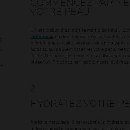
COMMENCEZ PAR NE
VOTRE PEAU
Un bon début, c’est déjà la moitié du travail.
votre peau
en douceur, mais de façon efficace. É
D
robinet, trop calcaire, ainsi que des nettoyants c
E
abrasifs, qui peuvent assécher votre peau. Nett
l’aide d’un nettoyant doux et d’un disque en co
ultradoux. Procédez par ‘tapotements’ et évitez d
RE
HYDRATEZ VOTRE P
Après le nettoyage, il est essentiel d’hydrater 
réduirez ainsi les rougeurs, mais aussi d’autres