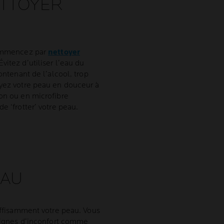
TTOYER
 Commencez par
nettoyer
vitez d’utiliser l’eau du
ontenant de l’alcool, trop
oyez votre peau en douceur à
ton ou en microfibre
e ‘frotter’ votre peau.
EAU
suffisamment votre peau. Vous
 signes d’inconfort comme