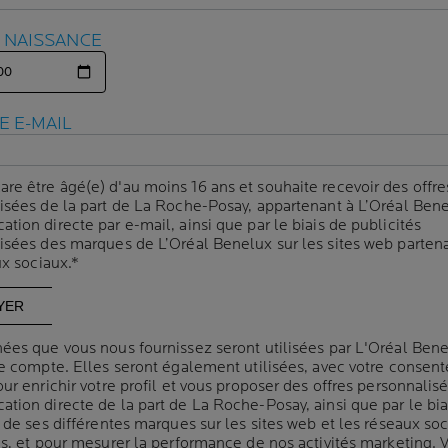
E NAISSANCE
E NAISSANCE
E E-MAIL
E E-MAIL
RISER SON IMAG
UILLAGE POUR
are être âgé(e) d'au moins 16 ans et souhaite recevoir des offre
are être âgé(e) d'au moins 16 ans et souhaite recevoir des offre
isées de la part de La Roche-Posay, appartenant à L’Oréal Bene
isées de la part de La Roche-Posay, appartenant à L’Oréal Bene
ion directe par e-mail, ainsi que par le biais de publicités
ion directe par e-mail, ainsi que par le biais de publicités
UVER
isées des marques de L’Oréal Benelux sur les sites web partena
isées des marques de L’Oréal Benelux sur les sites web partena
ux sociaux.*
ux sociaux.*
NE RADIEUSE
T VOTRE TRAITE
ées que vous nous fournissez seront utilisées par L'Oréal Ben
ées que vous nous fournissez seront utilisées par L'Oréal Ben
 LE CANCER
re compte. Elles seront également utilisées, avec votre consen
re compte. Elles seront également utilisées, avec votre consen
ur enrichir votre profil et vous proposer des offres personnalis
ur enrichir votre profil et vous proposer des offres personnalis
tion directe de la part de La Roche-Posay, ainsi que par le bia
tion directe de la part de La Roche-Posay, ainsi que par le bia
 de ses différentes marques sur les sites web et les réseaux so
 de ses différentes marques sur les sites web et les réseaux so
es, et pour mesurer la performance de nos activités marketing. 
es, et pour mesurer la performance de nos activités marketing. 
oche-Posay
| 23 novembre 2023