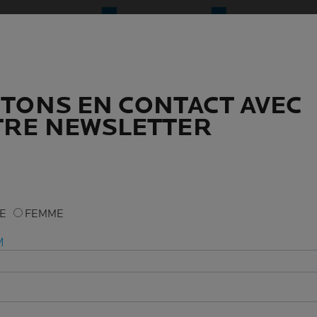
TONS EN CONTACT AVEC
TONS EN CONTACT AVEC
RE NEWSLETTER
RE NEWSLETTER
ME
ME
FEMME
FEMME
M
M