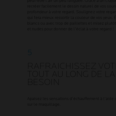
peut-être l’air un peu fatiguée. Grâce à un crayo
recréer facilement le dessin naturel de vos sour
profondeur à votre regard. Soulignez votre regar
qui fera mieux ressortir la couleur de vos yeux. 
blancs ou avec trop de paillettes et misez plutô
et nudes pour donner de l’éclat à votre regard !
RAFRAICHISSEZ VOT
TOUT AU LONG DE LA
BESOIN
Apaisez les sensations d’échauffement à l’aide
sur le maquillage.