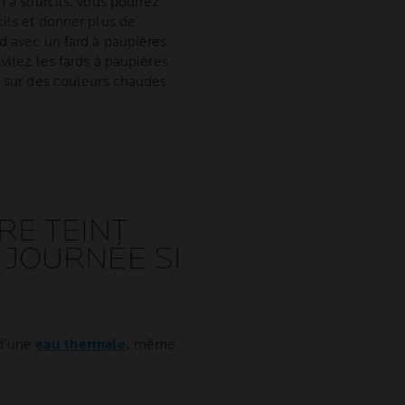
n à sourcils, vous pourrez
cils et donner plus de
d avec un fard à paupières
Évitez les fards à paupières
t sur des couleurs chaudes
RE TEINT
 JOURNÉE SI
 d’une
eau thermale
, même