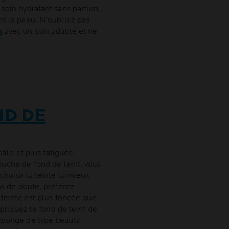
 soin hydratant sans parfum,
ns la peau. N’oubliez pas
x
avec un soin adapté et ne
ND DE
 pâle et plus fatiguée
ouche de fond de teint, vous
choisir la teinte la mieux
cas de doute, préférez
 teinte est plus foncée que
ppliquez le fond de teint de
 éponge de type beauty