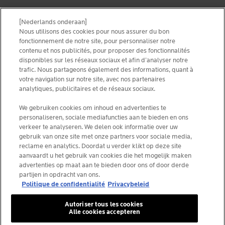
[Nederlands onderaan]
CONDITIONS D’UTILISATION
NOUS CONTACTER
Nous utilisons des cookies pour nous assurer du bon
PRIVACY POLICY
fonctionnement de notre site, pour personnaliser notre
SITEMAP
contenu et nos publicités, pour proposer des fonctionnalités
COOKIES POLICY
disponibles sur les réseaux sociaux et afin d’analyser notre
NEWSLETTER
FOUNDATION LA ROCHE-POSAY
trafic. Nous partageons également des informations, quant à
votre navigation sur notre site, avec nos partenaires
CHOISIS TON PAYS
analytiques, publicitaires et de réseaux sociaux.
We gebruiken cookies om inhoud en advertenties te
personaliseren, sociale mediafuncties aan te bieden en ons
verkeer te analyseren. We delen ook informatie over uw
gebruik van onze site met onze partners voor sociale media,
La Roche-Posay Laboratoire Dermatologique CAI
reclame en analytics. Doordat u verder klikt op deze site
86270 La Roche-Posay France
aanvaardt u het gebruik van cookies die het mogelijk maken
consumercareNL@loreal.com
advertenties op maat aan te bieden door ons of door derde
partijen in opdracht van ons.
Politique de confidentialité
Privacybeleid
*IQVIA NPA, dermo-cosmétiques, canal pharmacie
Autoriser tous les cookies
Belgique, volume de produits prescrits par les
Alle cookies accepteren
dermatologues. YTD 08/2025, Belgique