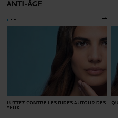
ANTI-ÂGE
traitements contre le cancer.
durable.
Pannea
LUTTEZ CONTRE LES RIDES AUTOUR DES
QU
YEUX
DU