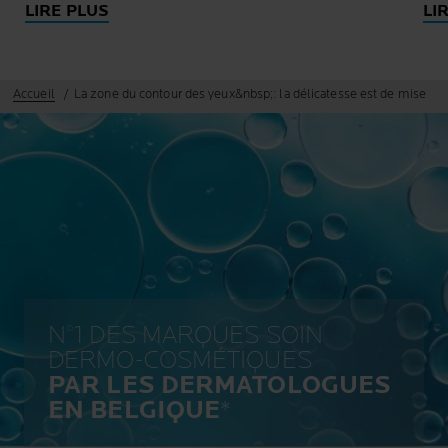
LIRE PLUS
LI
Accueil
La zone du contour des yeux&nbsp;: la délicatesse est de mise
N°1 DES MARQUES SOIN
DERMO-COSMÉTIQUES
PAR LES DERMATOLOGUES
EN BELGIQUE
*