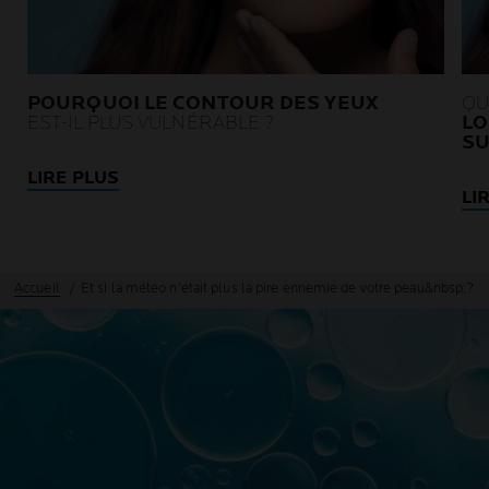
POURQUOI LE CONTOUR DES YEUX
QU
EST-IL PLUS VULNÉRABLE ?
LO
SU
LIRE PLUS
LI
Accueil
Et si la météo n'était plus la pire ennemie de votre peau&nbsp;?