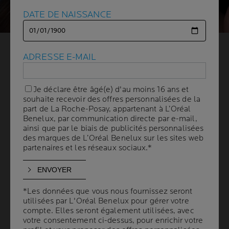
DATE DE NAISSANCE
DATE DE NAISSANCE
LE NETTOYAGE EST
ADRESSE E-MAIL
ADRESSE E-MAIL
ESSENTIEL
Je déclare être âgé(e) d'au moins 16 ans et
Je déclare être âgé(e) d'au moins 16 ans et
POUR GARDER UNE PEAU
souhaite recevoir des offres personnalisées de la
souhaite recevoir des offres personnalisées de la
part de La Roche-Posay, appartenant à L’Oréal
part de La Roche-Posay, appartenant à L’Oréal
Benelux, par communication directe par e-mail,
Benelux, par communication directe par e-mail,
EN PLEINE FORME
ainsi que par le biais de publicités personnalisées
ainsi que par le biais de publicités personnalisées
des marques de L’Oréal Benelux sur les sites web
des marques de L’Oréal Benelux sur les sites web
partenaires et les réseaux sociaux.*
partenaires et les réseaux sociaux.*
3 min. de lecture
| By La Roche-Posay
| 03 avril 2024
UNE ÉTAPE ESSENTIELLE… À REALISER DEUX
FOIS PAR JOUR
*Les données que vous nous fournissez seront
*Les données que vous nous fournissez seront
utilisées par L'Oréal Benelux pour gérer votre
utilisées par L'Oréal Benelux pour gérer votre
Le nettoyage n'est pas réservé à celles qui se
compte. Elles seront également utilisées, avec
compte. Elles seront également utilisées, avec
maquillent. Il enlève également les impuretés
votre consentement ci-dessus, pour enrichir votre
votre consentement ci-dessus, pour enrichir votre