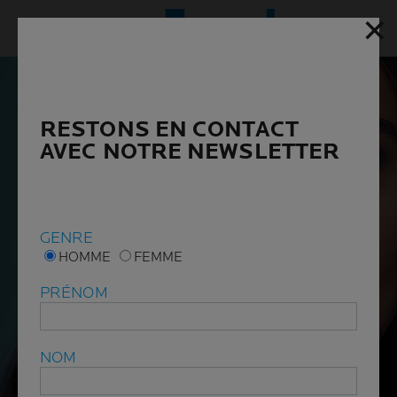
✕
✕
Menu p
RESTONS EN CONTACT
RESTONS EN CONTACT
AVEC NOTRE NEWSLETTER
AVEC NOTRE NEWSLETTER
GENRE
GENRE
HOMME
HOMME
FEMME
FEMME
PRÉNOM
PRÉNOM
NOM
NOM