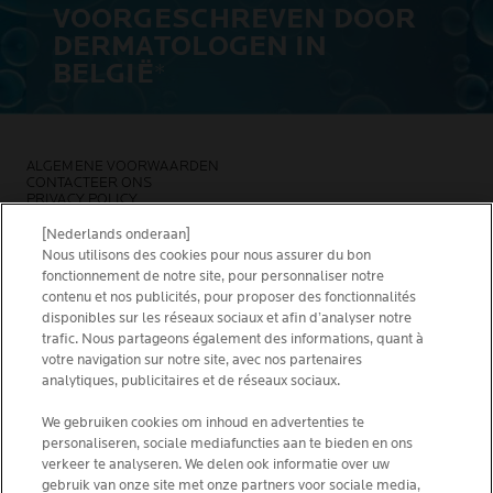
VOORGESCHREVEN DOOR
DERMATOLOGEN IN
BELGIË
*
ALGEMENE VOORWAARDEN
CONTACTEER ONS
PRIVACY POLICY
SITEMAP
COOKIES POLICY
[Nederlands onderaan]
NEWSLETTER
Nous utilisons des cookies pour nous assurer du bon
FOUNDATION LA ROCHE-POSAY
fonctionnement de notre site, pour personnaliser notre
contenu et nos publicités, pour proposer des fonctionnalités
KIES JOUW LAND
disponibles sur les réseaux sociaux et afin d’analyser notre
trafic. Nous partageons également des informations, quant à
votre navigation sur notre site, avec nos partenaires
analytiques, publicitaires et de réseaux sociaux.
We gebruiken cookies om inhoud en advertenties te
La Roche-Posay Laboratoire Dermatologique CAI
personaliseren, sociale mediafuncties aan te bieden en ons
86270 La Roche-Posay France
verkeer te analyseren. We delen ook informatie over uw
[email protected]
gebruik van onze site met onze partners voor sociale media,