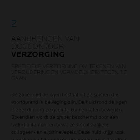
AANBRENGEN VAN
OOGCONTOUR-
VERZORGING
SPECIFIEKE VERZORGING OM TEKENEN VAN
VEROUDERING EN VERMOEIDHEID TEGEN TE
GAAN
De zone rond de ogen bestaat uit 22 spieren die
voortdurend in beweging zijn. De huid rond de ogen
is zeer dun om ze goed te kunnen laten bewegen.
Bovendien wordt ze amper beschermd door een
hydrolipidenfilm en bevat ze slechts enkele
collageen- en elastinevezels. Deze huid krijgt vaak
te maken met droogte en uitdroging. Ze is daardoor