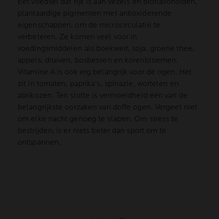
Eet voedsel dat rijk is aan vezels en bioflavonoïden,
plantaardige pigmenten met antioxiderende
eigenschappen, om de microcirculatie te
verbeteren. Ze komen veel voor in
voedingsmiddelen als boekweit, soja, groene thee,
appels, druiven, bosbessen en korenbloemen.
Vitamine A is ook erg belangrijk voor de ogen. Het
zit in tomaten, paprika's, spinazie, wortelen en
abrikozen. Ten slotte is vermoeidheid één van de
belangrijkste oorzaken van doffe ogen. Vergeet niet
om elke nacht genoeg te slapen. Om stress te
bestrijden, is er niets beter dan sport om te
ontspannen.