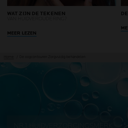
WAT ZIJN DE TEKENEN
DE
VAN HUIDVEROUDERING?
ME
MEER LEZEN
Home
De oogcontouren Zorgvuldig behandelen
NR.1 HUIDVERZORGINGSMERK