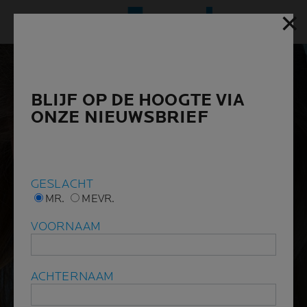
✕
✕
Hoofd
BLIJF OP DE HOOGTE VIA
BLIJF OP DE HOOGTE VIA
ONZE NIEUWSBRIEF
ONZE NIEUWSBRIEF
GESLACHT
GESLACHT
MR.
MR.
MEVR.
MEVR.
VOORNAAM
VOORNAAM
ACHTERNAAM
ACHTERNAAM