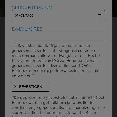
GEBOORTEDATUM
GEBOORTEDATUM
GRONDIG REINIGEN
E-MAILADRES
E-MAILADRES
ELKE AVOND OPNIEUW
Ik verklaar dat ik 16 jaar of ouder ben en
Ik verklaar dat ik 16 jaar of ouder ben en
gepersonaliseerde aanbiedingen via directe e-
gepersonaliseerde aanbiedingen via directe e-
mailcommunicatie wil ontvangen van La Roche-
mailcommunicatie wil ontvangen van La Roche-
3 min leestijd
| 03 april 2024
Posay, onderdeel van L’Oréal Benelux, evenals
Posay, onderdeel van L’Oréal Benelux, evenals
gepersonaliseerde advertenties van L’Oréal
gepersonaliseerde advertenties van L’Oréal
DE BELANGRIJKSTE FACTOR OM HET MEESTE
Benelux-merken op partnerwebsites en sociale
Benelux-merken op partnerwebsites en sociale
VOORDEEL UIT VERZORGINGSPRODUCTEN TE
netwerken.*
netwerken.*
HALEN: EEN PERFECT ZUIVERE HUID
Zelfs als je geen make-up draagt, is het noodzakelijk
om je gezicht elke avond grondig te reinigen. Door te
*De gegevens die je verstrekt, zullen door L’Oréal
*De gegevens die je verstrekt, zullen door L’Oréal
reinigen verwijder je naast make-up ook onzuiverheden
Benelux worden gebruikt om jouw profiel te
Benelux worden gebruikt om jouw profiel te
zoals vuil of vervuiling die zich in de loop van de dag op
verrijken en je gepersonaliseerde aanbiedingen te
verrijken en je gepersonaliseerde aanbiedingen te
de huid ophopen. Je huid is gereinigd en gezuiverd en
sturen via directe communicatie van La Roche-
sturen via directe communicatie van La Roche-