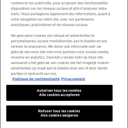
contenu et nos publicités, pour proposer des fonctionnalités
KIES JOUW LAND
disponibles sur les réseaux sociaux et afin d’analyser notre
trafic. Nous partageons également des informations, quant à
votre navigation sur notre site, avec nos partenaires
analytiques, publicitaires et de réseaux sociaux.
We gebruiken cookies om inhoud en advertenties te
La Roche-Posay Laboratoire Dermatologique CAI
personaliseren, sociale mediafuncties aan te bieden en ons
86270 La Roche-Posay France
verkeer te analyseren. We delen ook informatie over uw
consumercareNL@loreal.com
gebruik van onze site met onze partners voor sociale media,
reclame en analytics. Doordat u verder klikt op deze site
aanvaardt u het gebruik van cookies die het mogelijk maken
*IQVIA NPA, dermocosmetica, apotheekkanaal België,
advertenties op maat aan te bieden door ons of door derde
voorgeschreven producten door dermatologen, volume.
partijen in opdracht van ons.
YTD 08/2025, België.
Politique de confidentialité
Privacybeleid
Autoriser tous les cookies
Alle cookies accepteren
© La Roche-Posay
© Centre Thermal de La Roche-Posay
Refuser tous les cookies
Alle cookies weigeren
© Getty Images
© Thinkstock