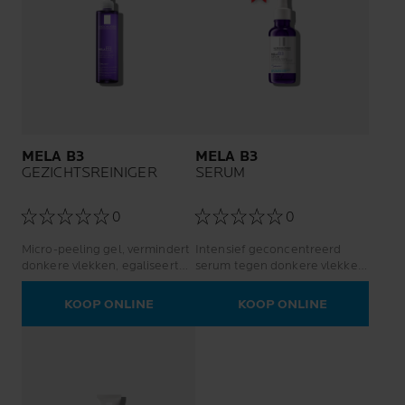
MELA B3
MELA B3
GEZICHTSREINIGER
SERUM
0
0
Micro-peeling gel, vermindert
Intensief geconcentreerd
donkere vlekken, egaliseert
serum tegen donkere vlekken,
en laat stralen
voorkomt terugkeer
KOOP ONLINE
KOOP ONLINE