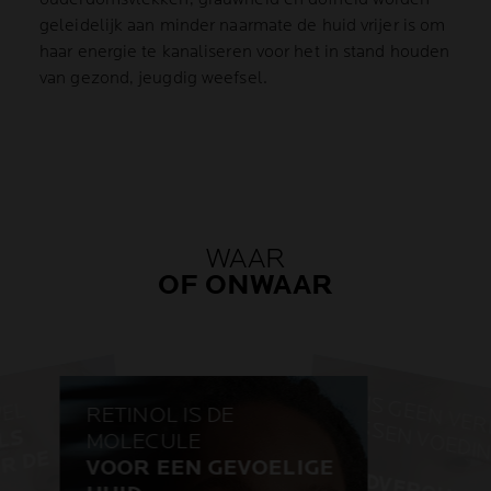
geleidelijk aan minder naarmate de huid vrijer is om
haar energie te kanaliseren voor het in stand houden
van gezond, jeugdig weefsel.
WAAR
OF ONWAAR
I
I
WEL
RETINOL IS DE
T
V
O
O
D
E
I
G
A
L
S
N
A
D
E
I
G
V
O
O
R
D
H
I
MOLECULE
ONWAAR
E
N
U
ID
V
E
R
O
U
D
E
R
IN
G
R
E
VOOR EEN GEVOELIGE
WAAR