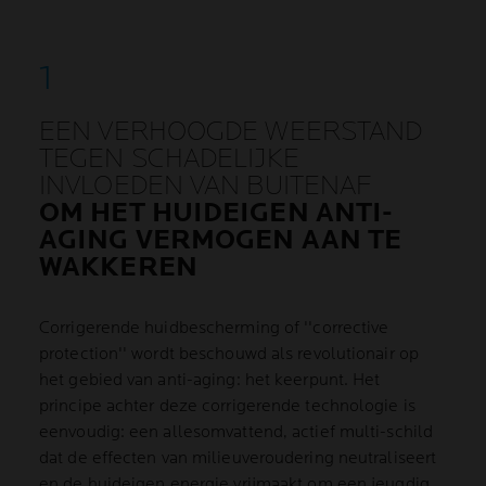
EEN VERHOOGDE WEERSTAND
TEGEN SCHADELIJKE
INVLOEDEN VAN BUITENAF
OM HET HUIDEIGEN ANTI-
AGING VERMOGEN AAN TE
WAKKEREN
Corrigerende huidbescherming of ''corrective
protection'' wordt beschouwd als revolutionair op
het gebied van anti-aging: het keerpunt. Het
principe achter deze corrigerende technologie is
eenvoudig: een allesomvattend, actief multi-schild
dat de effecten van milieuveroudering neutraliseert
en de huideigen energie vrijmaakt om een jeugdig