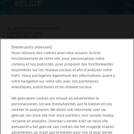
BELGIË
*
ALGEMENE VOORWAARDEN
CONTACTEER ONS
PRIVACY POLICY
SITEMAP
COOKIES POLICY
[Nederlands onderaan]
NEWSLETTER
Nous utilisons des cookies pour nous assurer du bon
FOUNDATION LA ROCHE-POSAY
fonctionnement de notre site, pour personnaliser notre
contenu et nos publicités, pour proposer des fonctionnalités
KIES JOUW LAND
disponibles sur les réseaux sociaux et afin d’analyser notre
trafic. Nous partageons également des informations, quant à
votre navigation sur notre site, avec nos partenaires
analytiques, publicitaires et de réseaux sociaux.
We gebruiken cookies om inhoud en advertenties te
La Roche-Posay Laboratoire Dermatologique CAI
personaliseren, sociale mediafuncties aan te bieden en ons
86270 La Roche-Posay France
verkeer te analyseren. We delen ook informatie over uw
[email protected]
gebruik van onze site met onze partners voor sociale media,
reclame en analytics. Doordat u verder klikt op deze site
aanvaardt u het gebruik van cookies die het mogelijk maken
*IQVIA NPA, dermocosmetica, apotheekkanaal België,
advertenties op maat aan te bieden door ons of door derde