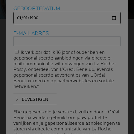
GEBOORTEDATUM
GEBOORTEDATUM
DE IMPACT VAN ONZE
E-MAILADRES
E-MAILADRES
OMGEVING OP
Ik verklaar dat ik 16 jaar of ouder ben en
Ik verklaar dat ik 16 jaar of ouder ben en
DE HUIDEIGEN
gepersonaliseerde aanbiedingen via directe e-
gepersonaliseerde aanbiedingen via directe e-
mailcommunicatie wil ontvangen van La Roche-
mailcommunicatie wil ontvangen van La Roche-
Posay, onderdeel van L’Oréal Benelux, evenals
Posay, onderdeel van L’Oréal Benelux, evenals
BESCHERMINGSMECHANISM
gepersonaliseerde advertenties van L’Oréal
gepersonaliseerde advertenties van L’Oréal
Benelux-merken op partnerwebsites en sociale
Benelux-merken op partnerwebsites en sociale
EN DIE INSTAAN VOOR EEN
netwerken.*
netwerken.*
JEUGDIGE UITSTRALING
*De gegevens die je verstrekt, zullen door L’Oréal
*De gegevens die je verstrekt, zullen door L’Oréal
1 min leestijd
| 03 april 2024
Benelux worden gebruikt om jouw profiel te
Benelux worden gebruikt om jouw profiel te
verrijken en je gepersonaliseerde aanbiedingen te
verrijken en je gepersonaliseerde aanbiedingen te
De huid staat in constante wisselwerking met
sturen via directe communicatie van La Roche-
sturen via directe communicatie van La Roche-