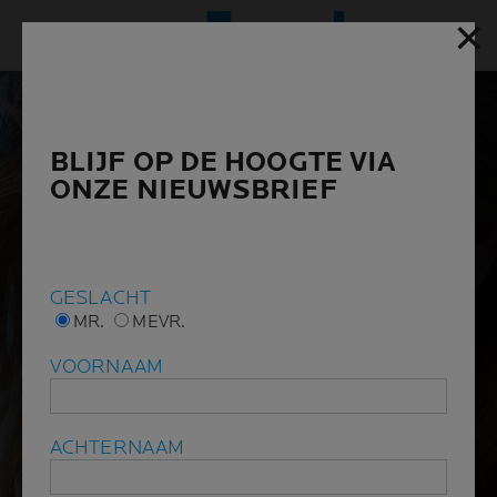
✕
✕
Hoofd
BLIJF OP DE HOOGTE VIA
BLIJF OP DE HOOGTE VIA
ONZE NIEUWSBRIEF
ONZE NIEUWSBRIEF
GESLACHT
GESLACHT
MR.
MR.
MEVR.
MEVR.
VOORNAAM
VOORNAAM
ACHTERNAAM
ACHTERNAAM