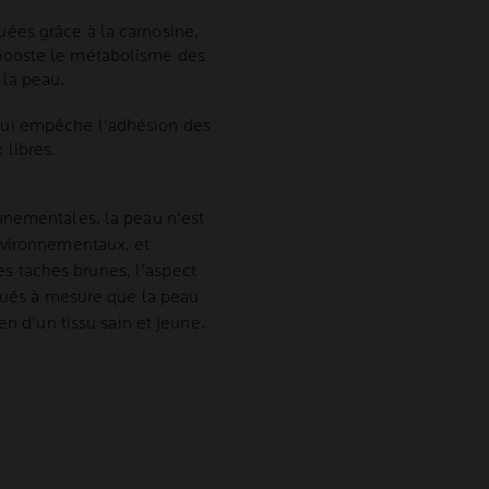
tuées grâce à la carnosine,
i booste le métabolisme des
 la peau.
 qui empêche l'adhésion des
 libres.
nnementales, la peau n'est
nvironnementaux, et
les taches brunes, l'aspect
énués à mesure que la peau
en d'un tissu sain et jeune.