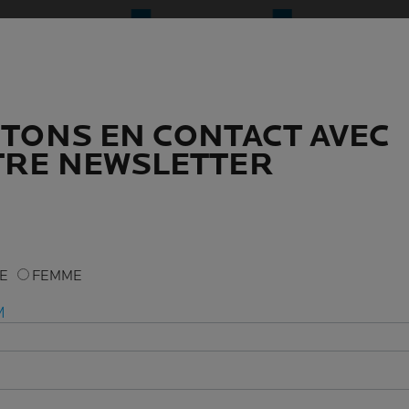
TONS EN CONTACT AVEC
TONS EN CONTACT AVEC
RE NEWSLETTER
RE NEWSLETTER
ME
ME
FEMME
FEMME
M
M