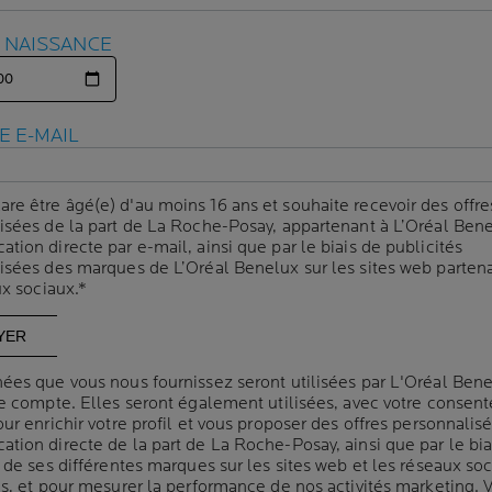
E NAISSANCE
E NAISSANCE
E E-MAIL
E E-MAIL
NT NOTRE
NNEMENT « ÉTE
are être âgé(e) d'au moins 16 ans et souhaite recevoir des offre
are être âgé(e) d'au moins 16 ans et souhaite recevoir des offre
isées de la part de La Roche-Posay, appartenant à L’Oréal Bene
isées de la part de La Roche-Posay, appartenant à L’Oréal Bene
ion directe par e-mail, ainsi que par le biais de publicités
ion directe par e-mail, ainsi que par le biais de publicités
CANISMES DE LA 
isées des marques de L’Oréal Benelux sur les sites web partena
isées des marques de L’Oréal Benelux sur les sites web partena
ux sociaux.*
ux sociaux.*
ées que vous nous fournissez seront utilisées par L'Oréal Ben
ées que vous nous fournissez seront utilisées par L'Oréal Ben
che-Posay
| 03 avril 2024
re compte. Elles seront également utilisées, avec votre consen
re compte. Elles seront également utilisées, avec votre consen
ur enrichir votre profil et vous proposer des offres personnalis
ur enrichir votre profil et vous proposer des offres personnalis
nt avec des facteurs environnementaux, adaptant son activité :
tion directe de la part de La Roche-Posay, ainsi que par le bia
tion directe de la part de La Roche-Posay, ainsi que par le bia
ent, dans les cellules cutanées, « l'interrupteur » responsable 
 de ses différentes marques sur les sites web et les réseaux so
 de ses différentes marques sur les sites web et les réseaux so
es, et pour mesurer la performance de nos activités marketing. 
es, et pour mesurer la performance de nos activités marketing. 
 perd en fermeté, les rides accentuées s'installent.