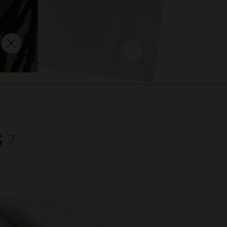
ié
EN SAVOIR PLUS
S
?