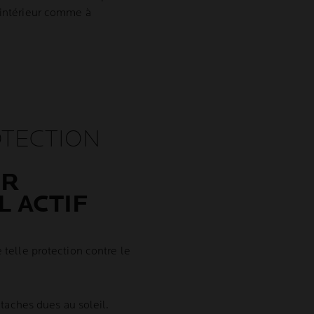
l'intérieur comme à
OTECTION
ER
 ACTIF
e telle protection contre le
taches dues au soleil.