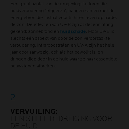
Een groot aantal van de omgevingsfactoren die
huidveroudering 'triggeren', hangen samen met de
energiebron die instaat voor licht en leven op aarde:
de zon. De effecten van UV-B zijn al decennialang
gekend: zonnebrand en
huidschade
. Maar UV-B is
slechts één aspect van door de zon veroorzaakte
veroudering. Infraroodstralen en UV-A zijn het hele
jaar door aanwezig, ook als het bewolkt is, en
dringen diep door in de huid waar ze haar essentiële
bouwstenen afbreken.
VERVUILING:
EEN STILLE BEDREIGING VOOR
DE HUID