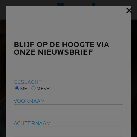
✕
✕
Hoofd
BLIJF OP DE HOOGTE VIA
BLIJF OP DE HOOGTE VIA
ONZE NIEUWSBRIEF
ONZE NIEUWSBRIEF
GESLACHT
GESLACHT
MR.
MR.
MEVR.
MEVR.
VOORNAAM
VOORNAAM
ACHTERNAAM
ACHTERNAAM