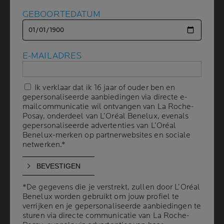
GEBOORTEDATUM
GEBOORTEDATUM
OMGEVINGSVEROUDERIN
G:
E-MAILADRES
E-MAILADRES
DE BELANGRIJKSTE
FACTOREN
Ik verklaar dat ik 16 jaar of ouder ben en
Ik verklaar dat ik 16 jaar of ouder ben en
gepersonaliseerde aanbiedingen via directe e-
gepersonaliseerde aanbiedingen via directe e-
mailcommunicatie wil ontvangen van La Roche-
mailcommunicatie wil ontvangen van La Roche-
Posay, onderdeel van L’Oréal Benelux, evenals
Posay, onderdeel van L’Oréal Benelux, evenals
2 min leestijd
| 28 januari 2025
gepersonaliseerde advertenties van L’Oréal
gepersonaliseerde advertenties van L’Oréal
Benelux-merken op partnerwebsites en sociale
Benelux-merken op partnerwebsites en sociale
netwerken.*
netwerken.*
DE DONKERE KANT VAN DE ZON: EEN
VOLLEDIG SPECTRUM VAN SCHADELIJKE
EFFECTEN VAN BUITENAF
*De gegevens die je verstrekt, zullen door L’Oréal
*De gegevens die je verstrekt, zullen door L’Oréal
Benelux worden gebruikt om jouw profiel te
Benelux worden gebruikt om jouw profiel te
verrijken en je gepersonaliseerde aanbiedingen te
verrijken en je gepersonaliseerde aanbiedingen te
VERVUILING: EEN STILLE BEDREIGING VOOR DE
HUID
sturen via directe communicatie van La Roche-
sturen via directe communicatie van La Roche-