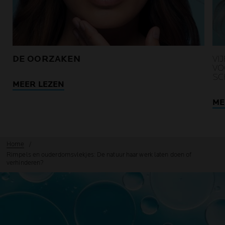
DE OORZAKEN
VI
VO
SC
MEER LEZEN
ME
Home
Rimpels en ouderdomsvlekjes: De natuur haar werk laten doen of
verhinderen?