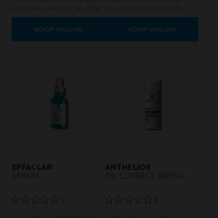
onzuiverheden voor de vette
reinigingsgel. Vermindert
en acnegevoelige huid,
onzuiverheden, verwijdert
ondersteund door Microbiome
overtollig talg.
KOOP ONLINE
KOOP ONLINE
Science.
EFFACLAR
ANTHELIOS
SERUM
OIL CORRECT SPF50+
0
0
Ultra-geconcentreerd serum
Dagelijkse fotocorrectie