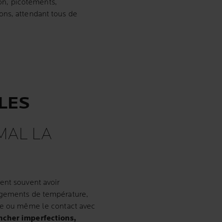
tion, picotements,
ons, attendant tous de
LES
MAL LA
ent souvent avoir
ngements de température,
lée ou même le contact avec
ncher imperfections,