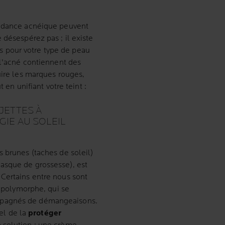
endance acnéique peuvent
 désespérez pas ; il existe
 pour votre type de peau
 l'acné contiennent des
uire les marques rouges,
t en unifiant votre teint :
JETTES À
GIE AU SOLEIL
 brunes (taches de soleil)
asque de grossesse), est
Certains entre nous sont
e polymorphe, qui se
mpagnés de démangeaisons.
iel de la
protéger