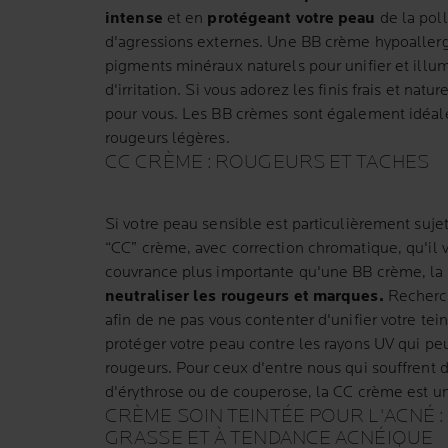
intense
et en
protégeant votre peau
de la poll
d'agressions externes. Une BB crème hypoallerg
pigments minéraux naturels pour unifier et illum
d'irritation. Si vous adorez les finis frais et natu
pour vous. Les BB crèmes sont également idéal
rougeurs légères.
CC CRÈME : ROUGEURS ET TACHES
Si votre peau sensible est particulièrement suje
“CC” crème, avec correction chromatique, qu'il v
couvrance plus importante qu'une BB crème, la
neutraliser les rougeurs et marques.
Recherc
afin de ne pas vous contenter d'unifier votre te
protéger votre peau contre les rayons UV qui pe
rougeurs. Pour ceux d'entre nous qui souffrent 
d'érythrose ou de couperose, la CC crème est un
CRÈME SOIN TEINTÉE POUR L'ACNÉ :
GRASSE ET À TENDANCE ACNÉIQUE