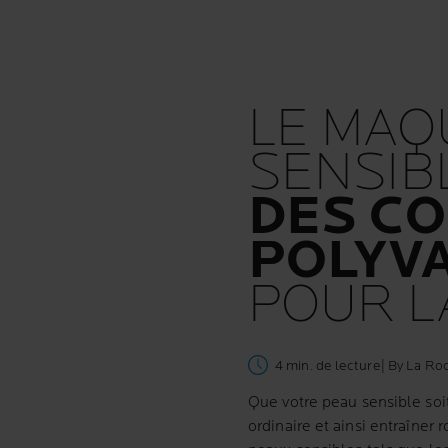
LE MAQ
SENSIBL
DES CO
POLYV
POUR L
4 min. de lecture
| By La Ro
Que votre
peau sensible
soi
ordinaire et ainsi entraîne