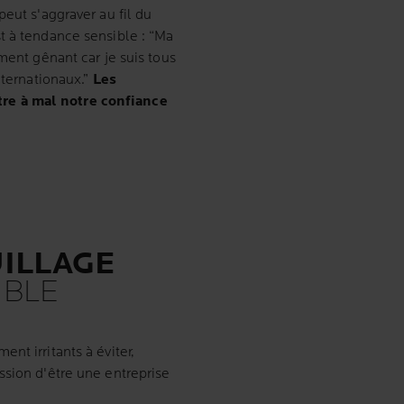
peut s'aggraver au fil du
t à tendance sensible : “Ma
ment gênant car je suis tous
nternationaux.”
Les
re à mal notre confiance
ILLAGE
IBLE
nt irritants à éviter,
ssion d'être une entreprise