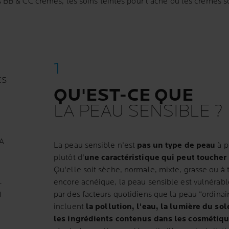
 BB & CC crèmes, les soins teintés pour l'acné ou les crèmes so
ES
QU'EST-CE QUE
LA PEAU SENSIBLE ?
A
La peau sensible n'est
pas un type de peau
à p
plutôt d'
une caractéristique qui peut toucher
Qu'elle soit sèche, normale, mixte, grasse ou à
encore acnéique, la peau sensible est vulnérable
T
par des facteurs quotidiens que la peau “ordinair
U
incluent
la pollution, l'eau, la lumière du sole
les ingrédients contenus dans les cosmétiqu