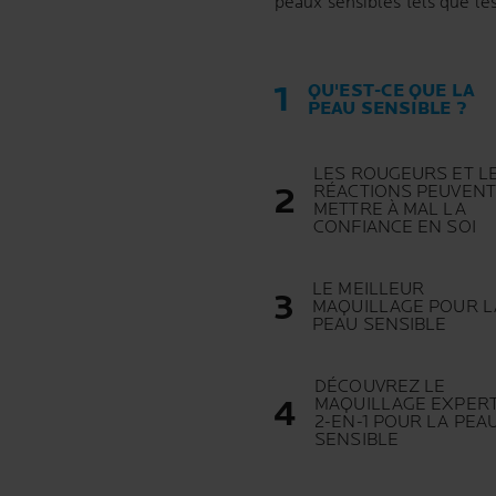
peaux sensibles tels que les
QU'EST-CE QUE LA
PEAU SENSIBLE ?
LES ROUGEURS ET L
RÉACTIONS PEUVENT
METTRE À MAL LA
CONFIANCE EN SOI
LE MEILLEUR
MAQUILLAGE POUR L
PEAU SENSIBLE
DÉCOUVREZ LE
MAQUILLAGE EXPER
2-EN-1 POUR LA PEA
SENSIBLE