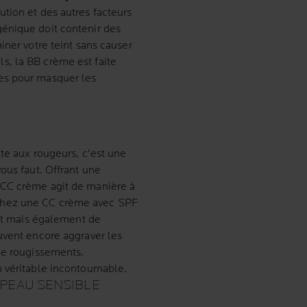
ution et des autres facteurs
énique doit contenir des
iner votre teint sans causer
rels, la BB crème est faite
es pour masquer les
tte aux rougeurs, c'est une
ous faut. Offrant une
 CC crème agit de manière à
hez une CC crème avec SPF
int mais également de
uvent encore aggraver les
de rougissements,
 véritable incontournable.
 PEAU SENSIBLE