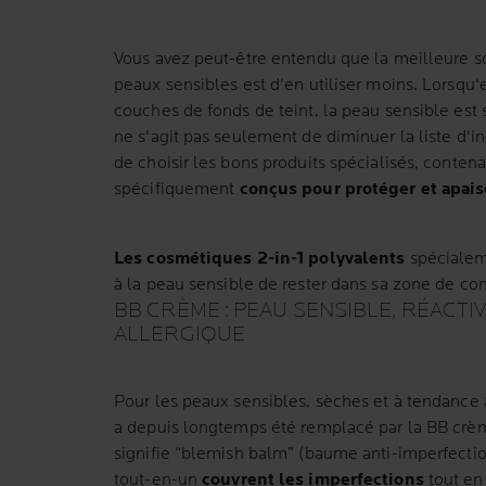
Vous avez peut-être entendu que la meilleure s
peaux sensibles est d'en utiliser moins. Lorsqu'
couches de fonds de teint, la peau sensible est s
ne s'agit pas seulement de diminuer la liste d'
de choisir les bons produits spécialisés, conten
spécifiquement
conçus pour protéger et apais
Les cosmétiques 2-in-1 polyvalents
spécialem
à la peau sensible de rester dans sa zone de conf
BB CRÈME : PEAU SENSIBLE, RÉACTI
ALLERGIQUE
Pour les peaux sensibles, sèches et à tendance a
a depuis longtemps été remplacé par la BB crèm
signifie “blemish balm” (baume anti-imperfectio
tout-en-un
couvrent les imperfections
tout en