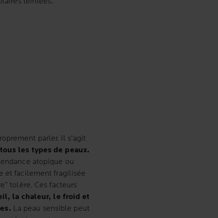
laires teintées.
roprement parler. Il s'agit
 tous les types de peaux.
 tendance atopique ou
 et facilement fragilisée
e” tolère. Ces facteurs
il, la chaleur, le froid et
es.
La peau sensible peut