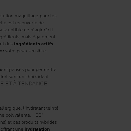
olution maquillage pour les
elle est recouverte de
usceptible de réagir. Or il
ingrédients, mais également
ant des
ingrédients actifs
er
votre peau sensible.
ent pensés pour permettre
ort sont un choix idéal :
VE ET À TENDANCE
llergique, l'hydratant teinté
e polyvalente. “ BB”
ns) et ces produits hybrides
 offrant une
hydratation