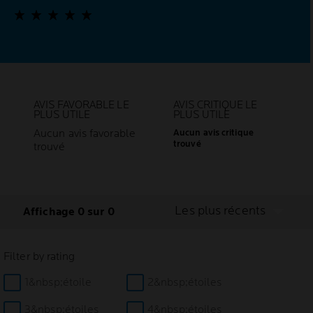
AVIS FAVORABLE LE
AVIS CRITIQUE LE
PLUS UTILE
PLUS UTILE
Aucun avis favorable
Aucun avis critique
trouvé
trouvé
Les plus récents
Affichage 0 sur 0
Filter by rating
1&nbsp;étoile
2&nbsp;étoiles
3&nbsp;étoiles
4&nbsp;étoiles