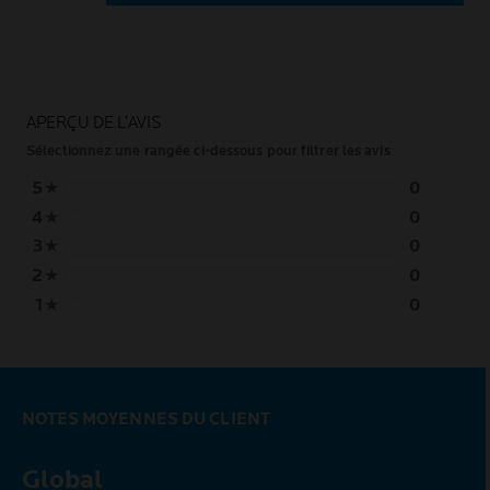
APERÇU DE L’AVIS
Sélectionnez une rangée ci-dessous pour filtrer les avis
5
★
0
4
★
0
3
★
0
2
★
0
1
★
0
NOTES MOYENNES DU CLIENT
Global
0,0 out of 5 stars