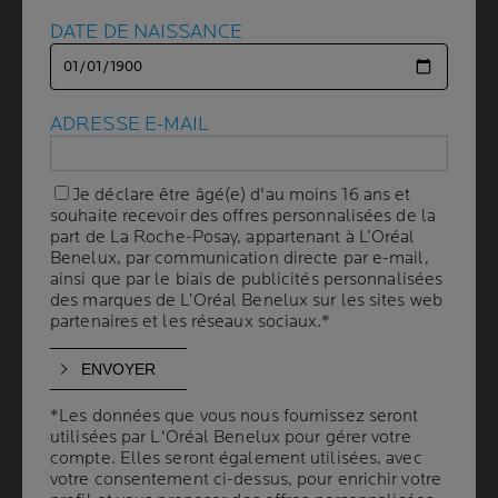
Panneau suivant
DATE DE NAISSANCE
DATE DE NAISSANCE
ADRESSE E-MAIL
ADRESSE E-MAIL
Je déclare être âgé(e) d'au moins 16 ans et
Je déclare être âgé(e) d'au moins 16 ans et
Volume
souhaite recevoir des offres personnalisées de la
souhaite recevoir des offres personnalisées de la
CAPACITÉ
400 ml
part de La Roche-Posay, appartenant à L’Oréal
part de La Roche-Posay, appartenant à L’Oréal
Benelux, par communication directe par e-mail,
Benelux, par communication directe par e-mail,
ainsi que par le biais de publicités personnalisées
ainsi que par le biais de publicités personnalisées
RECOMMANDÉ PAR
des marques de L’Oréal Benelux sur les sites web
des marques de L’Oréal Benelux sur les sites web
LES DERMATOLOGUES
partenaires et les réseaux sociaux.*
partenaires et les réseaux sociaux.*
Nourrit la peau immédiatement après la
douche.
*Les données que vous nous fournissez seront
*Les données que vous nous fournissez seront
utilisées par L'Oréal Benelux pour gérer votre
utilisées par L'Oréal Benelux pour gérer votre
Neutralise les effets desséchants de l'eau dure.
compte. Elles seront également utilisées, avec
compte. Elles seront également utilisées, avec
votre consentement ci-dessus, pour enrichir votre
votre consentement ci-dessus, pour enrichir votre