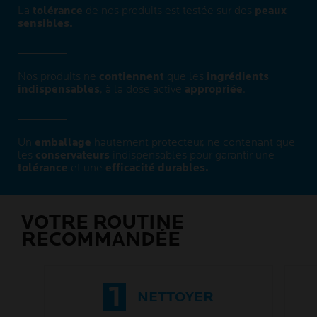
La
tolérance
de nos produits est testée sur des
peaux
sensibles.
Nos produits ne
contiennent
que les
ingrédients
indispensables
, à la dose active
appropriée
.
Un
emballage
hautement protecteur, ne contenant que
les
conservateurs
indispensables pour garantir une
tolérance
et une
efficacité durables.
VOTRE ROUTINE
RECOMMANDÉE
1
NETTOYER