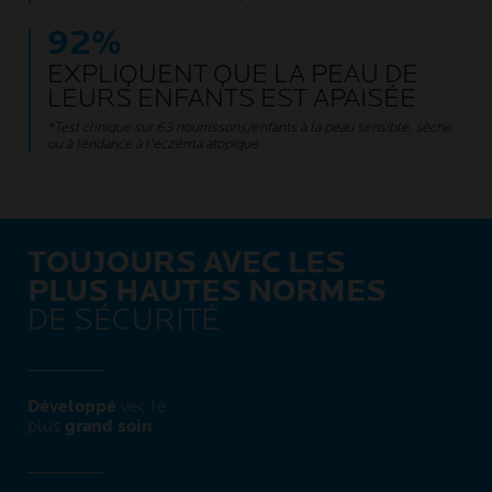
92%
EXPLIQUENT QUE LA PEAU DE
LEURS ENFANTS EST APAISÉE
*Test clinique sur 63 nourrissons/enfants à la peau sensible, sèche
ou à tendance à l'eczéma atopique
TOUJOURS AVEC LES
PLUS HAUTES NORMES
DE SÉCURITÉ ​
Développé
vec le
plus
grand soin​