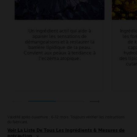
Un ingrédient actif qui aide à
Ingrédi
apaiser les sensations de
les fo
démangeaisons et à restaurer la
de k
barrière lipidique de la peau.
capa
Convient aux peaux à tendance à
hydro
l'eczéma atopique.
des lip
cuta
Validité après ouverture : 6-12 mois. Toujours vérifier les instructions
du fabricant.
Voir La Liste De Tous Les Ingrédients & Mesures de
précaution