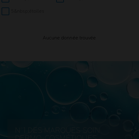
5&nbsp;étoiles
Aucune donnée trouvée
N°1 DES MARQUES SOIN
DERMO-COSMÉTIQUES