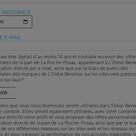
Résistant à la transpi
E NAISSANCE
E NAISSANCE
glisse sur la peau tou
Enrichi en Vitamine E
protéger du stress oxy
E E-MAIL
E E-MAIL
Très facile à applique
*Testé par des dermatologues.
are être âgé(e) d'au moins 16 ans et souhaite recevoir des offre
are être âgé(e) d'au moins 16 ans et souhaite recevoir des offre
isées de la part de La Roche-Posay, appartenant à L’Oréal Bene
isées de la part de La Roche-Posay, appartenant à L’Oréal Bene
ion directe par e-mail, ainsi que par le biais de publicités
ion directe par e-mail, ainsi que par le biais de publicités
Vo
CAPACITÉ
9 
isées des marques de L’Oréal Benelux sur les sites web partena
isées des marques de L’Oréal Benelux sur les sites web partena
Panneau suivant
ux sociaux.*
ux sociaux.*
RODUIT
ées que vous nous fournissez seront utilisées par L'Oréal Ben
ées que vous nous fournissez seront utilisées par L'Oréal Ben
re compte. Elles seront également utilisées, avec votre consen
re compte. Elles seront également utilisées, avec votre consen
ur enrichir votre profil et vous proposer des offres personnalis
ur enrichir votre profil et vous proposer des offres personnalis
tion directe de la part de La Roche-Posay, ainsi que par le bia
tion directe de la part de La Roche-Posay, ainsi que par le bia
 de ses différentes marques sur les sites web et les réseaux so
 de ses différentes marques sur les sites web et les réseaux so
FINI NATUREL DÈS LA
es, et pour mesurer la performance de nos activités marketing. 
es, et pour mesurer la performance de nos activités marketing. 