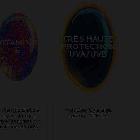
TRÈS HAUTE
VITAMINE
PROTECTION
E
UVA/UVB
 vitamine E aide à
Protection UV à large
protéger la peau
spectre : SPF50+
ntre les agressions
nvironnementales