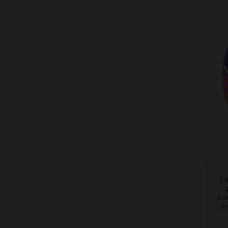
La
co
e