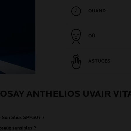
QUAND
OÙ
ASTUCES
POSAY ANTHELIOS UVAIR VIT
in Sun Stick SPF50+ ?
 peaux sensibles ?