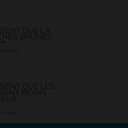
SENT QUE LA
CHES BRUNES
**
 2 semaines
SENT QUE LES
SONT MOINS
DEUX
2 semaines