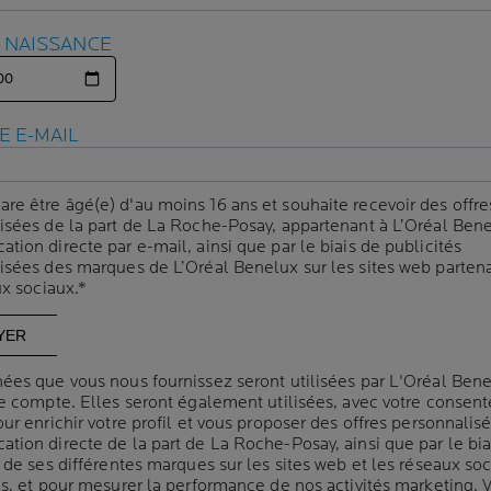
soleil
E NAISSANCE
E NAISSANCE
Unifie le teint et aid
Efficacité optimale s
comédogène. Convien
E E-MAIL
E E-MAIL
Avertissement de sécurité : évit
Précautions : il ne s’agit pas d
exposez de manière intense ou 
are être âgé(e) d'au moins 16 ans et souhaite recevoir des offre
are être âgé(e) d'au moins 16 ans et souhaite recevoir des offre
solaire adaptée.
isées de la part de La Roche-Posay, appartenant à L’Oréal Bene
isées de la part de La Roche-Posay, appartenant à L’Oréal Bene
ion directe par e-mail, ainsi que par le biais de publicités
ion directe par e-mail, ainsi que par le biais de publicités
isées des marques de L’Oréal Benelux sur les sites web partena
isées des marques de L’Oréal Benelux sur les sites web partena
Volu
ux sociaux.*
ux sociaux.*
CAPACITÉ
40 m
Panneau suivant
ées que vous nous fournissez seront utilisées par L'Oréal Ben
ées que vous nous fournissez seront utilisées par L'Oréal Ben
re compte. Elles seront également utilisées, avec votre consen
re compte. Elles seront également utilisées, avec votre consen
ur enrichir votre profil et vous proposer des offres personnalis
ur enrichir votre profil et vous proposer des offres personnalis
tion directe de la part de La Roche-Posay, ainsi que par le bia
tion directe de la part de La Roche-Posay, ainsi que par le bia
 de ses différentes marques sur les sites web et les réseaux so
 de ses différentes marques sur les sites web et les réseaux so
es, et pour mesurer la performance de nos activités marketing. 
es, et pour mesurer la performance de nos activités marketing. 