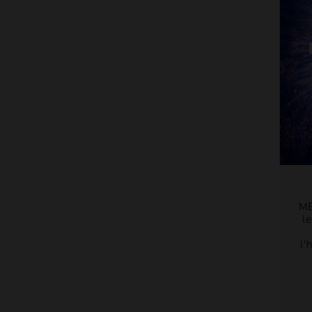
M
le
l'