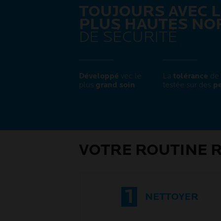
TOUJOURS AVEC 
PLUS HAUTES NO
DE SÉCURITÉ ​
Développé
vec le
La
tolérance
de 
plus
grand soin​
testée sur des
pe
VOTRE ROUTINE
1
NETTOYER