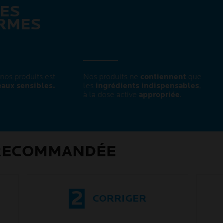
LES
RMES
nos produits est
Nos produits ne
contiennent
que
aux sensibles.
les
ingrédients indispensables
,
à la dose active
appropriée
.
 RECOMMANDÉE
2
CORRIGER