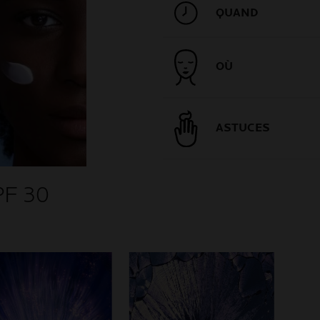
QUAND
OÙ
ASTUCES
F 30