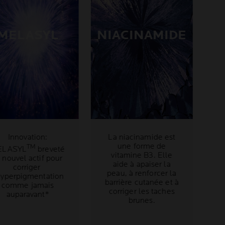
MELASYL
NIACINAMIDE
Innovation:
La niacinamide est
une forme de
TM
ELASYL
breveté
vitamine B3. Elle
 nouvel actif pour
aide à apaiser la
corriger
peau, à renforcer la
hyperpigmentation
barrière cutanée et à
comme jamais
corriger les taches
auparavant*
brunes.