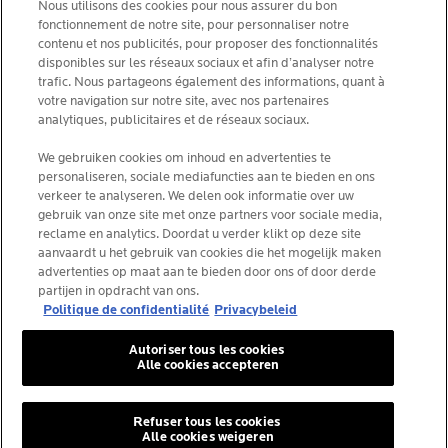
NEWSLETTER
Nous utilisons des cookies pour nous assurer du bon
FOUNDATION LA ROCHE-POSAY
fonctionnement de notre site, pour personnaliser notre
contenu et nos publicités, pour proposer des fonctionnalités
CHOISIS TON PAYS
disponibles sur les réseaux sociaux et afin d’analyser notre
trafic. Nous partageons également des informations, quant à
votre navigation sur notre site, avec nos partenaires
analytiques, publicitaires et de réseaux sociaux.
We gebruiken cookies om inhoud en advertenties te
La Roche-Posay Laboratoire Dermatologique CAI
personaliseren, sociale mediafuncties aan te bieden en ons
86270 La Roche-Posay France
verkeer te analyseren. We delen ook informatie over uw
[email protected]
gebruik van onze site met onze partners voor sociale media,
reclame en analytics. Doordat u verder klikt op deze site
aanvaardt u het gebruik van cookies die het mogelijk maken
*IQVIA NPA, dermo-cosmétiques, canal pharmacie
advertenties op maat aan te bieden door ons of door derde
Belgique, volume de produits prescrits par les
partijen in opdracht van ons.
dermatologues. YTD 08/2025, Belgique
Politique de confidentialité
Privacybeleid
Autoriser tous les cookies
Alle cookies accepteren
© La Roche-Posay
© Centre thermal de La Roche-Posay
Refuser tous les cookies
Alle cookies weigeren
© Getty Images