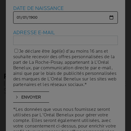
DATE DE NAISSANCE
DATE DE NAISSANCE
ADRESSE E-MAIL
ADRESSE E-MAIL
Je déclare être âgé(e) d'au moins 16 ans et
Je déclare être âgé(e) d'au moins 16 ans et
souhaite recevoir des offres personnalisées de la
souhaite recevoir des offres personnalisées de la
part de La Roche-Posay, appartenant à L’Oréal
part de La Roche-Posay, appartenant à L’Oréal
Benelux, par communication directe par e-mail,
Benelux, par communication directe par e-mail,
ainsi que par le biais de publicités personnalisées
ainsi que par le biais de publicités personnalisées
POURQUOI LA ROCHE-POSAY
des marques de L’Oréal Benelux sur les sites web
des marques de L’Oréal Benelux sur les sites web
INVESTIT-ELLE DANS LA RECHERCHE
partenaires et les réseaux sociaux.*
partenaires et les réseaux sociaux.*
SUR LA VIE MARINE ?
*Les données que vous nous fournissez seront
*Les données que vous nous fournissez seront
utilisées par L'Oréal Benelux pour gérer votre
utilisées par L'Oréal Benelux pour gérer votre
compte. Elles seront également utilisées, avec
compte. Elles seront également utilisées, avec
votre consentement ci-dessus, pour enrichir votre
votre consentement ci-dessus, pour enrichir votre