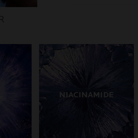
R
L
NIACINAMIDE