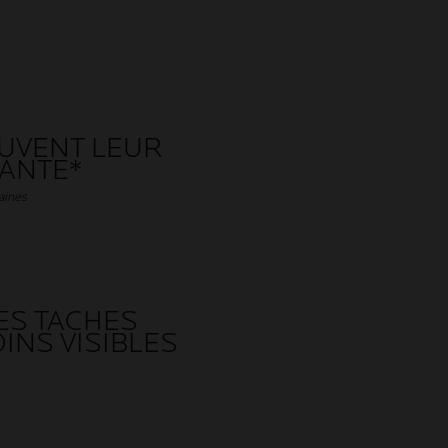
UVENT LEUR
TANTE*
aines
ES TACHES
INS VISIBLES