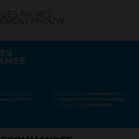
É DES TACHES
UEMENT PROUVÉ
LES
RMES
nos produits est
Nos produits ne
contiennent
que
aux sensibles.
les
ingrédients indispensables
,
à la dose active
appropriée
.