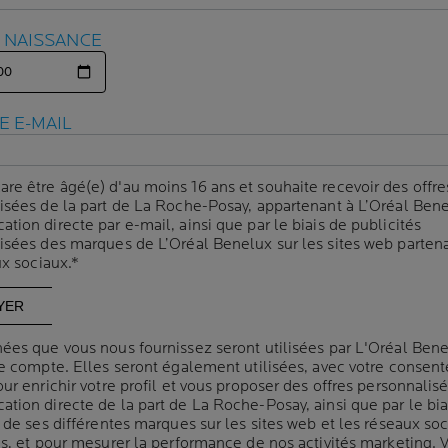
Aide à combattre l'h
E NAISSANCE
E NAISSANCE
Aide au renouvellem
Efficacité optimale s
comédogène. Convien
E E-MAIL
E E-MAIL
Volum
CAPACITÉ
200 m
are être âgé(e) d'au moins 16 ans et souhaite recevoir des offre
are être âgé(e) d'au moins 16 ans et souhaite recevoir des offre
Panneau suivant
isées de la part de La Roche-Posay, appartenant à L’Oréal Bene
isées de la part de La Roche-Posay, appartenant à L’Oréal Bene
ion directe par e-mail, ainsi que par le biais de publicités
ion directe par e-mail, ainsi que par le biais de publicités
isées des marques de L’Oréal Benelux sur les sites web partena
isées des marques de L’Oréal Benelux sur les sites web partena
ux sociaux.*
ux sociaux.*
ées que vous nous fournissez seront utilisées par L'Oréal Ben
ées que vous nous fournissez seront utilisées par L'Oréal Ben
re compte. Elles seront également utilisées, avec votre consen
re compte. Elles seront également utilisées, avec votre consen
UNIFIE
ANTI RÉ
ur enrichir votre profil et vous proposer des offres personnalis
ur enrichir votre profil et vous proposer des offres personnalis
tion directe de la part de La Roche-Posay, ainsi que par le bia
tion directe de la part de La Roche-Posay, ainsi que par le bia
Unifie le teint
Efficacité
 de ses différentes marques sur les sites web et les réseaux so
 de ses différentes marques sur les sites web et les réseaux so
es, et pour mesurer la performance de nos activités marketing. 
es, et pour mesurer la performance de nos activités marketing. 