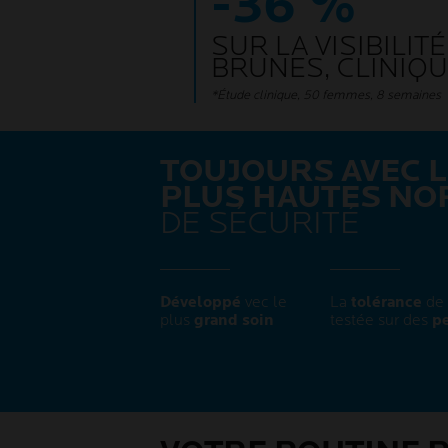
-36 %
SUR LA VISIBILIT
BRUNES, CLINIQ
*Étude clinique, 50 femmes, 8 semaines
TOUJOURS AVEC 
PLUS HAUTES NO
DE SÉCURITÉ ​
Développé
vec le
La
tolérance
de 
plus
grand soin​
testée sur des
pe