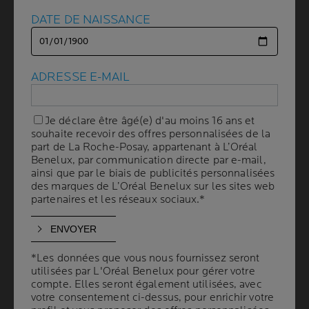
DATE DE NAISSANCE
DATE DE NAISSANCE
ADRESSE E-MAIL
ADRESSE E-MAIL
Volume
CAPACITÉ
50 ml
Je déclare être âgé(e) d'au moins 16 ans et
Je déclare être âgé(e) d'au moins 16 ans et
souhaite recevoir des offres personnalisées de la
souhaite recevoir des offres personnalisées de la
part de La Roche-Posay, appartenant à L’Oréal
part de La Roche-Posay, appartenant à L’Oréal
RECOMMANDÉ PAR
Benelux, par communication directe par e-mail,
Benelux, par communication directe par e-mail,
LES DERMATOLOGUES
ainsi que par le biais de publicités personnalisées
ainsi que par le biais de publicités personnalisées
des marques de L’Oréal Benelux sur les sites web
des marques de L’Oréal Benelux sur les sites web
partenaires et les réseaux sociaux.*
partenaires et les réseaux sociaux.*
Convient à toutes les mains très sèches et
irritées.
Grâce à ses agents hydratants et réparateurs.
*Les données que vous nous fournissez seront
*Les données que vous nous fournissez seront
utilisées par L'Oréal Benelux pour gérer votre
utilisées par L'Oréal Benelux pour gérer votre
100 % du beurre de karité contenu dans le
compte. Elles seront également utilisées, avec
compte. Elles seront également utilisées, avec
Fluide Lipikar provient d’un programme
votre consentement ci-dessus, pour enrichir votre
votre consentement ci-dessus, pour enrichir votre
d’approvisionnement socialement responsable