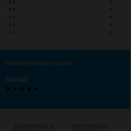
5
★
0
4
★
0
3
★
0
2
★
0
1
★
0
NOTES MOYENNES DU CLIENT
Global
0,0 out of 5 stars
AVIS FAVORABLE LE
AVIS CRITIQUE LE
PLUS UTILE
PLUS UTILE