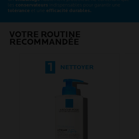
les
conservateurs
indispensables pour garantir une
tolérance
et une
efficacité durables.
VOTRE ROUTINE
RECOMMANDÉE
1
NETTOYER