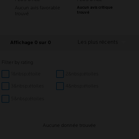
Aucun avis favorable
Aucun avis critique
trouvé
trouvé
Les plus récents
Affichage 0 sur 0
Filter by rating
1&nbsp;étoile
2&nbsp;étoiles
3&nbsp;étoiles
4&nbsp;étoiles
5&nbsp;étoiles
Aucune donnée trouvée