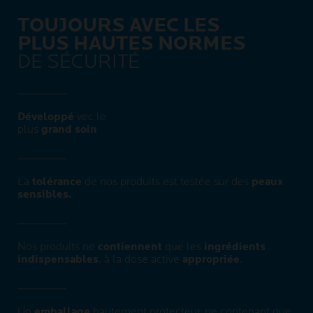
TOUJOURS AVEC LES
PLUS HAUTES NORMES
DE SÉCURITÉ ​
Développé
vec le
plus
grand soin​
La
tolérance
de nos produits est testée sur des
peaux
sensibles.
Nos produits ne
contiennent
que les
ingrédients
indispensables
, à la dose active
appropriée
.
Un
emballage
hautement protecteur, ne contenant que