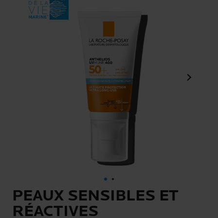
Panneau s
PEAUX SENSIBLES ET
RÉACTIVES