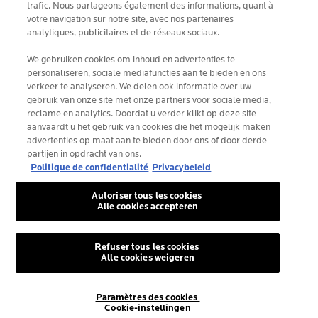
trafic. Nous partageons également des informations, quant à
La Roche-Posay Laboratoire Dermatologique CAI
votre navigation sur notre site, avec nos partenaires
analytiques, publicitaires et de réseaux sociaux.
86270 La Roche-Posay France
consumercareNL@loreal.com
We gebruiken cookies om inhoud en advertenties te
personaliseren, sociale mediafuncties aan te bieden en ons
verkeer te analyseren. We delen ook informatie over uw
*IQVIA NPA, dermo-cosmétiques, canal pharmacie
gebruik van onze site met onze partners voor sociale media,
Belgique, volume de produits prescrits par les
reclame en analytics. Doordat u verder klikt op deze site
dermatologues. YTD 08/2025, Belgique
aanvaardt u het gebruik van cookies die het mogelijk maken
advertenties op maat aan te bieden door ons of door derde
partijen in opdracht van ons.
Politique de confidentialité
Privacybeleid
© La Roche-Posay
Autoriser tous les cookies
© Centre thermal de La Roche-Posay
Alle cookies accepteren
© Getty Images
© Thinkstock
Refuser tous les cookies
© L'ORÉAL
Alle cookies weigeren
Paramètres des cookies
Cookie-instellingen