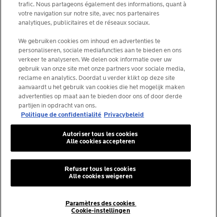
À quoi sert le soin Vitamine C Pure Yeux ?
trafic. Nous partageons également des informations, quant à
Comment utiliser le soin Vitamine C Pure Yeux ?
votre navigation sur notre site, avec nos partenaires
Pourquoi choisir le soin Vitamine C Pure Yeux ?
analytiques, publicitaires et de réseaux sociaux.
Quels sont les actifs du soin Vitamine C Pure Yeux ?
Le soin Vitamine C Pure Yeux convient-il aux peaux
We gebruiken cookies om inhoud en advertenties te
sensibles ?
personaliseren, sociale mediafuncties aan te bieden en ons
Quelle est la texture du soin Vitamine C Pure Yeux ?
verkeer te analyseren. We delen ook informatie over uw
gebruik van onze site met onze partners voor sociale media,
reclame en analytics. Doordat u verder klikt op deze site
aanvaardt u het gebruik van cookies die het mogelijk maken
advertenties op maat aan te bieden door ons of door derde
partijen in opdracht van ons.
Politique de confidentialité
Privacybeleid
Autoriser tous les cookies
Alle cookies accepteren
N°1 DES MARQUES SOIN
Refuser tous les cookies
Alle cookies weigeren
DERMO-COSMÉTIQUES
PAR LES DERMATOLOGUES
TROUVER UNE
ACHETER EN LIGNE
Paramètres des cookies
EN BELGIQUE
*
Cookie-instellingen
PHARMACIE