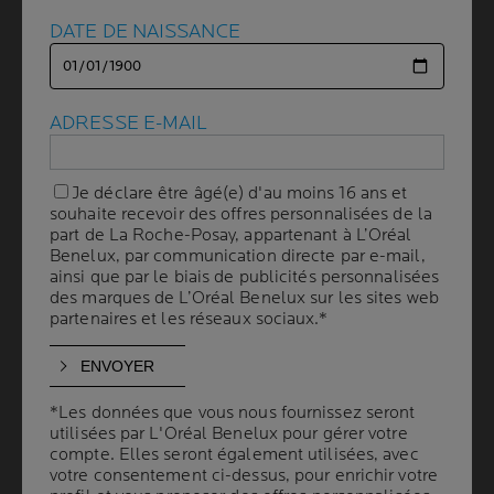
DATE DE NAISSANCE
DATE DE NAISSANCE
ADRESSE E-MAIL
ADRESSE E-MAIL
Volume
CAPACITÉ
15 ml
Je déclare être âgé(e) d'au moins 16 ans et
Je déclare être âgé(e) d'au moins 16 ans et
souhaite recevoir des offres personnalisées de la
souhaite recevoir des offres personnalisées de la
part de La Roche-Posay, appartenant à L’Oréal
part de La Roche-Posay, appartenant à L’Oréal
RECOMMANDÉ PAR
Benelux, par communication directe par e-mail,
Benelux, par communication directe par e-mail,
LES DERMATOLOGUES
ainsi que par le biais de publicités personnalisées
ainsi que par le biais de publicités personnalisées
des marques de L’Oréal Benelux sur les sites web
des marques de L’Oréal Benelux sur les sites web
partenaires et les réseaux sociaux.*
partenaires et les réseaux sociaux.*
Réduit les rides et estompe les imperfections.
Résultats immédiats pour un teint uniforme.
*Les données que vous nous fournissez seront
*Les données que vous nous fournissez seront
Formule spécifique pour une efficacité anti-
utilisées par L'Oréal Benelux pour gérer votre
utilisées par L'Oréal Benelux pour gérer votre
vieillissement, adaptée aux peaux sensibles.
compte. Elles seront également utilisées, avec
compte. Elles seront également utilisées, avec
votre consentement ci-dessus, pour enrichir votre
votre consentement ci-dessus, pour enrichir votre