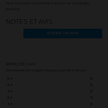
Vous trouverez les premiers scores sur nos pages
produits.
NOTES ET AVIS
ÉCRIRE UN AVIS
APERÇU DE L’AVIS
Sélectionnez une rangée ci-dessous pour filtrer les avis
5
★
0
4
★
0
3
★
0
2
★
0
1
★
0