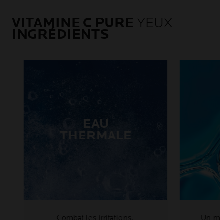
VITAMINE C PURE
YEUX
INGRÉDIENTS
EAU
THERMALE
Combat les irritations.
Un mo