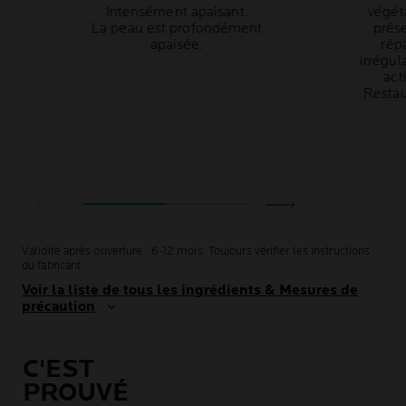
Intensément apaisant.
végét
La peau est profondément
prése
apaisée.
rép
irrégul
act
Restau
Validité après ouverture : 6-12 mois. Toujours vérifier les instructions
du fabricant.
Voir la liste de tous les ingrédients & Mesures de
précaution
C'EST
PROUVÉ