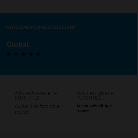
NOTES MOYENNES DU CLIENT
Global
0,0 out of 5 stars
AVIS FAVORABLE LE
AVIS CRITIQUE LE
PLUS UTILE
PLUS UTILE
Aucun avis favorable
Aucun avis critique
trouvé
trouvé