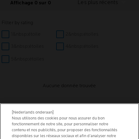
Les plus récents
Affichage 0 sur 0
Filter by rating
1&nbsp;étoile
2&nbsp;étoiles
3&nbsp;étoiles
4&nbsp;étoiles
5&nbsp;étoiles
Aucune donnée trouvée
[Nederlands onderaan]
Nous utilisons des cookies pour nous assurer du bon
FAQ
fonctionnement de notre site, pour personnaliser notre
contenu et nos publicités, pour proposer des fonctionnalités
disponibles sur les réseaux sociaux et afin d’analyser notre