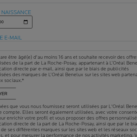
Protection ultime
co
E NAISSANCE
E NAISSANCE
Protège contre les 
Fini au toucher sec 
E E-MAIL
E E-MAIL
Ne pique pas les y
are être âgé(e) d'au moins 16 ans et souhaite recevoir des offre
are être âgé(e) d'au moins 16 ans et souhaite recevoir des offre
isées de la part de La Roche-Posay, appartenant à L’Oréal Bene
isées de la part de La Roche-Posay, appartenant à L’Oréal Bene
ion directe par e-mail, ainsi que par le biais de publicités
ion directe par e-mail, ainsi que par le biais de publicités
Volu
CAPACITÉ
30 m
Panneau suivant
isées des marques de L’Oréal Benelux sur les sites web partena
isées des marques de L’Oréal Benelux sur les sites web partena
ux sociaux.*
ux sociaux.*
ées que vous nous fournissez seront utilisées par L'Oréal Ben
ées que vous nous fournissez seront utilisées par L'Oréal Ben
re compte. Elles seront également utilisées, avec votre consen
re compte. Elles seront également utilisées, avec votre consen
ur enrichir votre profil et vous proposer des offres personnalis
ur enrichir votre profil et vous proposer des offres personnalis
tion directe de la part de La Roche-Posay, ainsi que par le bia
tion directe de la part de La Roche-Posay, ainsi que par le bia
 de ses différentes marques sur les sites web et les réseaux so
 de ses différentes marques sur les sites web et les réseaux so
 LES UVA ULTRA LONGS
TECHNOLOGIE O
es, et pour mesurer la performance de nos activités marketing. 
es, et pour mesurer la performance de nos activités marketing. 