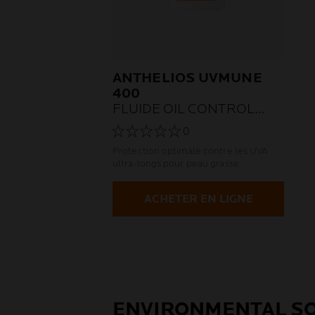
ANTHELIOS UVMUNE
400
FLUIDE OIL CONTROL
SPF 50+
0
Protection optimale contre les UVA
ultra-longs pour peau grasse.
ACHETER EN LIGNE
ENVIRONMENTAL SO