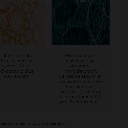
400
TM
e filtre UV le plus
Microparticules
fficace contre les
matifiantes qui
rayons UV qui
absorbent
pénètrent le plus
immédiatement
[380-400nm]
l’excès de sébum, et
qui aident à contrôler
les sources de
brillance (le sébum,
la sueur, l’humidité),
afin d’aider à réduire
l’aspect gras de la
peau jour après jour.
rs vérifier les instructions du fabricant.