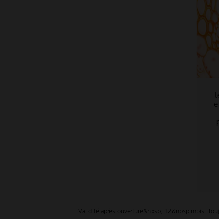
l
e
Validité après ouverture&nbsp;: 12&nbsp;mois. Toujou