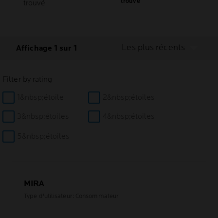
trouvé
trouvé
Les plus récents
Affichage 1 sur 1
Filter by rating
1&nbsp;étoile
2&nbsp;étoiles
3&nbsp;étoiles
4&nbsp;étoiles
5&nbsp;étoiles
MIRA
Type d'utilisateur: Consommateur