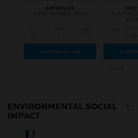
ANTHELIOS
TOLE
SPRAY INVISIBLE SPF30
TEINT POU
MATI
Ultra haute protection à large
Poudre Teint F
spectre. Ultra résistant. Fini
Longu
léger.
ACHETER EN LIGNE
ACHETER
ENVIRONMENTAL SOCIAL
IMPACT