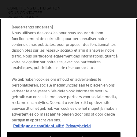
CONDITIONS D’UTILISATION
NOUS CONTACTER
PRIVACY POLICY
SITEMAP
COOKIES POLICY
[Nederlands onderaan]
NEWSLETTER
Nous utilisons des cookies pour nous assurer du bon
FOUNDATION LA ROCHE-POSAY
fonctionnement de notre site, pour personnaliser notre
contenu et nos publicités, pour proposer des fonctionnalités
CHOISIS TON PAYS
disponibles sur les réseaux sociaux et afin d’analyser notre
trafic. Nous partageons également des informations, quant à
votre navigation sur notre site, avec nos partenaires
analytiques, publicitaires et de réseaux sociaux.
We gebruiken cookies om inhoud en advertenties te
La Roche-Posay Laboratoire Dermatologique CAI
personaliseren, sociale mediafuncties aan te bieden en ons
86270 La Roche-Posay France
verkeer te analyseren. We delen ook informatie over uw
[email protected]
gebruik van onze site met onze partners voor sociale media,
reclame en analytics. Doordat u verder klikt op deze site
aanvaardt u het gebruik van cookies die het mogelijk maken
*IQVIA NPA, dermo-cosmétiques, canal pharmacie
advertenties op maat aan te bieden door ons of door derde
Belgique, volume de produits prescrits par les
partijen in opdracht van ons.
dermatologues. YTD 08/2025, Belgique
Politique de confidentialité
Privacybeleid