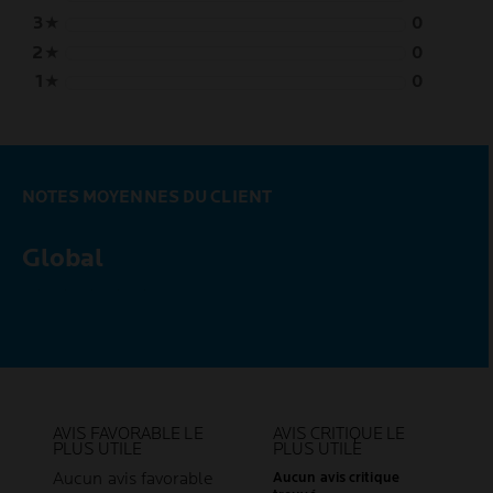
3
★
0
2
★
0
1
★
0
NOTES MOYENNES DU CLIENT
Global
5,0 out of 5 stars
AVIS FAVORABLE LE
AVIS CRITIQUE LE
PLUS UTILE
PLUS UTILE
Aucun avis favorable
Aucun avis critique