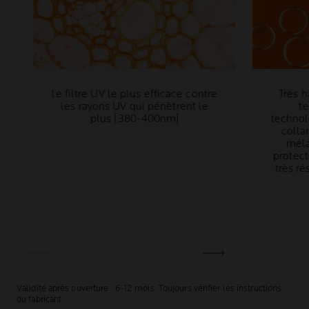
le filtre UV le plus efficace contre
Très h
les rayons UV qui pénètrent le
te
plus [380-400nm]
technol
colla
méla
protec
très ré
Validité après ouverture : 6-12 mois. Toujours vérifier les instructions
du fabricant.