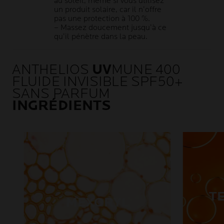
au soleil, même si vous utilisez
un produit solaire, car il n’offre
pas une protection à 100 %.
– Massez doucement jusqu’à ce
qu’il pénètre dans la peau.
ANTHELIOS
UV
MUNE 400
FLUIDE INVISIBLE SPF50+
SANS PARFUM
INGRÉDIENTS
T
MEXORYL