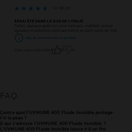
- 12-08-25
ESSAI ÉTÉ DANS LE SUD DE L'ITALIE
Parfait, appliqué après les soins habituels, matifiant, texture
agréable et protection optimale même en plein soleil de midi
Oui, je recommande ce produit
Cela vous a été utile?
0
0
FAQ
Contre quoi l'UVMUNE 400 Fluide Invisible protège-
t-il la peau ?
À qui s'adresse l'UVMUNE 400 Fluide Invisible ?
L'UVMUNE 400 Fluide Invisible laisse-t-il un fini