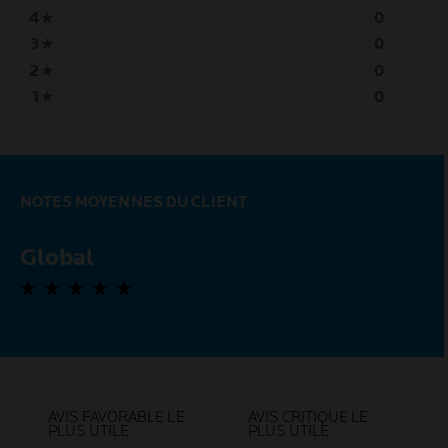
4
★
0
3
★
0
2
★
0
1
★
0
NOTES MOYENNES DU CLIENT
Global
0,0 out of 5 stars
AVIS FAVORABLE LE
AVIS CRITIQUE LE
PLUS UTILE
PLUS UTILE