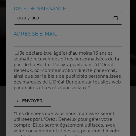
DATE DE NAISSANCE
DATE DE NAISSANCE
Protection solaire
ANTHELIOS
FLUIDE INVISIBLE TEINTÉ
ADRESSE E-MAIL
ADRESSE E-MAIL
SPF50+
ULTRA HAUTE PROTECTION
UV
Je déclare être âgé(e) d'au moins 16 ans et
Je déclare être âgé(e) d'au moins 16 ans et
souhaite recevoir des offres personnalisées de la
souhaite recevoir des offres personnalisées de la
part de La Roche-Posay, appartenant à L’Oréal
part de La Roche-Posay, appartenant à L’Oréal
0,0/5 (0 avis)
Benelux, par communication directe par e-mail,
Benelux, par communication directe par e-mail,
0,0/5 (0 avis)
ainsi que par le biais de publicités personnalisées
ainsi que par le biais de publicités personnalisées
des marques de L’Oréal Benelux sur les sites web
des marques de L’Oréal Benelux sur les sites web
partenaires et les réseaux sociaux.*
partenaires et les réseaux sociaux.*
*Les données que vous nous fournissez seront
*Les données que vous nous fournissez seront
utilisées par L'Oréal Benelux pour gérer votre
utilisées par L'Oréal Benelux pour gérer votre
compte. Elles seront également utilisées, avec
compte. Elles seront également utilisées, avec
votre consentement ci-dessus, pour enrichir votre
votre consentement ci-dessus, pour enrichir votre