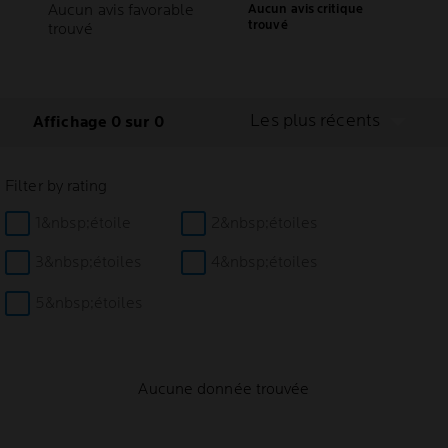
Aucun avis favorable
Aucun avis critique
trouvé
trouvé
Les plus récents
Affichage 0 sur 0
Filter by rating
1&nbsp;étoile
2&nbsp;étoiles
3&nbsp;étoiles
4&nbsp;étoiles
5&nbsp;étoiles
Aucune donnée trouvée