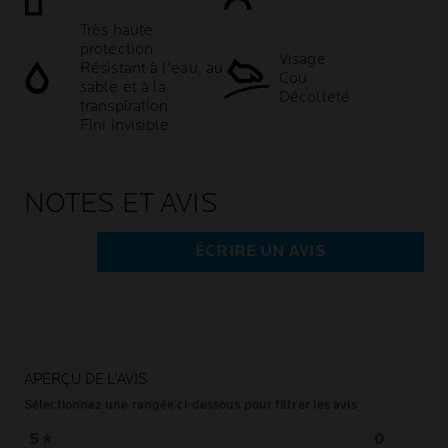
Très haute
protection
Visage
Résistant à l'eau, au
Cou
sable et à la
Décolleté
transpiration
Fini invisible
NOTES ET AVIS
ÉCRIRE UN AVIS
APERÇU DE L’AVIS
Sélectionnez une rangée ci-dessous pour filtrer les avis
5
★
0