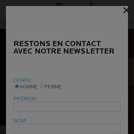
✕
✕
Menu p
Accueil
ANTHELIOS
ANTHELIOS Fluide Invisible teinté SPF50+
RESTONS EN CONTACT
RESTONS EN CONTACT
AVEC NOTRE NEWSLETTER
AVEC NOTRE NEWSLETTER
GENRE
GENRE
HOMME
HOMME
FEMME
FEMME
PRÉNOM
PRÉNOM
NOM
NOM