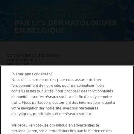
N°1 DES MARQUES SOIN
DERMO-COSMÉTIQUES
PAR LES DERMATOLOGUES
EN BELGIQUE
*
CONDITIONS D’UTILISATION
NOUS CONTACTER
PRIVACY POLICY
SITEMAP
COOKIES POLICY
[Nederlands onderaan]
NEWSLETTER
Nous utilisons des cookies pour nous assurer du bon
FOUNDATION LA ROCHE-POSAY
fonctionnement de notre site, pour personnaliser notre
contenu et nos publicités, pour proposer des fonctionnalités
CHOISIS TON PAYS
disponibles sur les réseaux sociaux et afin d’analyser notre
trafic. Nous partageons également des informations, quant à
votre navigation sur notre site, avec nos partenaires
analytiques, publicitaires et de réseaux sociaux.
La Roche-Posay Laboratoire Dermatologique CAI
We gebruiken cookies om inhoud en advertenties te
personaliseren, sociale mediafuncties aan te bieden en ons
86270 La Roche-Posay France