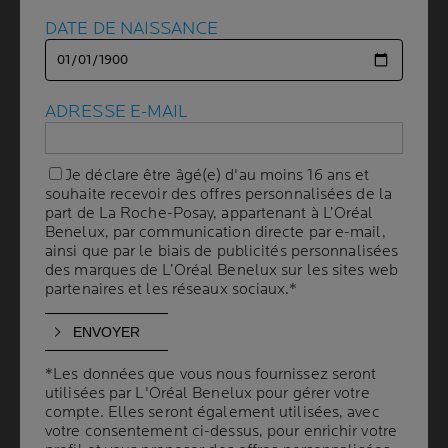
Tout a
commencé par de l'Eau thermale
. Nous avons
DATE DE NAISSANCE
DATE DE NAISSANCE
ensuite exploré les possibilités offertes par la science
et utilisé des ingrédients qui changent la vie dans nos
formules.
ADRESSE E-MAIL
ADRESSE E-MAIL
EN SAVOIR PLUS SUR
Je déclare être âgé(e) d'au moins 16 ans et
Je déclare être âgé(e) d'au moins 16 ans et
NOS INGRÉDIENTS QUI
souhaite recevoir des offres personnalisées de la
souhaite recevoir des offres personnalisées de la
part de La Roche-Posay, appartenant à L’Oréal
part de La Roche-Posay, appartenant à L’Oréal
CHANGENT LA VIE
Benelux, par communication directe par e-mail,
Benelux, par communication directe par e-mail,
ainsi que par le biais de publicités personnalisées
ainsi que par le biais de publicités personnalisées
des marques de L’Oréal Benelux sur les sites web
des marques de L’Oréal Benelux sur les sites web
partenaires et les réseaux sociaux.*
partenaires et les réseaux sociaux.*
*Les données que vous nous fournissez seront
*Les données que vous nous fournissez seront
UNE SÉCURITÉ
utilisées par L'Oréal Benelux pour gérer votre
utilisées par L'Oréal Benelux pour gérer votre
QUI S'APPUIE SUR LA
compte. Elles seront également utilisées, avec
compte. Elles seront également utilisées, avec
SCIENCE
votre consentement ci-dessus, pour enrichir votre
votre consentement ci-dessus, pour enrichir votre